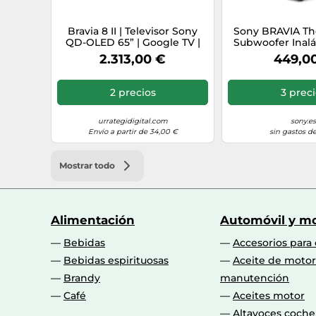
Bravia 8 II | Televisor Sony
Sony BRAVIA Th
QD-OLED 65” | Google TV |
Subwoofer Inal
K65XR8M2
W para Barra d
2.313,00 €
449,0
Home Cinema, 
con HT-A9M2, 
A8000, A7100
2 precios
3 prec
Modelo 
urrategidigital.com
sony.es
Envío a partir de 34,00 €
sin gastos de
Mostrar todo
Alimentación
Automóvil y mo
Bebidas
Accesorios para
Bebidas espirituosas
Aceite de motor
Brandy
manutención
Café
Aceites motor
Altavoces coche