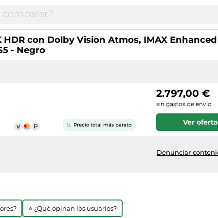
K HDR con Dolby Vision Atmos, IMAX Enhanced 
S5 - Negro
2.797,00 €
sin gastos de envío
Ver oferta
Precio total más barato
Denunciar contenid
jores?
⭐ ¿Qué opinan los usuarios?