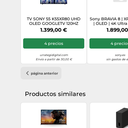
TV SONY 55 K55XR80 UHD
Sony BRAVIA 8 | X
OLED GOOGLETV 120HZ
| OLED | 4K Ultra
rango dinámico
1.399,00 €
1.899,0
Smart TV (Goo
4 precios
4 precio
urrategidigital.com
sony.es
Envío a partir de 30,00 €
sin gastos de 
página anterior
Productos similares