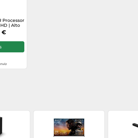
R Processor
 HD | Alto
 (HDR) |
0 €
gle TV)
s
envío