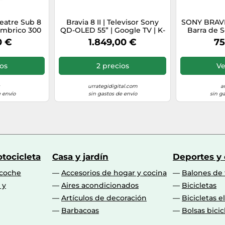
eatre Sub 8
Bravia 8 II | Televisor Sony
SONY BRAVIA
ámbrico 300
QD-OLED 55” | Google TV | K-
Barra de S
e Sonido y
55XR8M2
Atmos® 11 A
0 €
1.849,00 €
75
Compatible
Bluetooth
A8, A9000,
Sound Ma
, SA-SW8,
ios
2 precios
Ve
2026
urrategidigital.com
a
 envío
sin gastos de envío
sin g
tocicleta
Casa y jardín
Deportes y
 coche
Accesorios de hogar y cocina
Balones de 
 y
Aires acondicionados
Bicicletas
Artículos de decoración
Bicicletas e
Barbacoas
Bolsas bicic