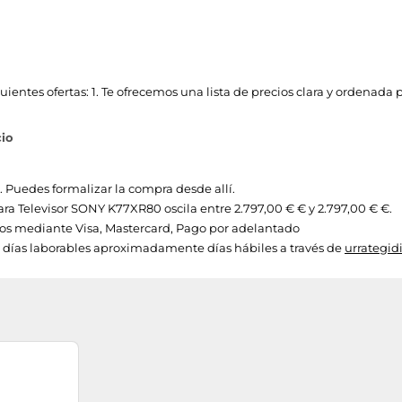
entes ofertas: 1. Te ofrecemos una lista de precios clara y ordenada 
cio
. Puedes formalizar la compra desde allí.
 para Televisor SONY K77XR80 oscila entre 2.797,00 € € y 2.797,00 € €.
s mediante Visa, Mastercard, Pago por adelantado
3 días laborables aproximadamente días hábiles a través de
urrategid