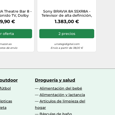
 Theatre Bar 8 -
Sony BRAVIA 8A 55XR8A -
onido TV, Dolby
Televisor de alta definición,
ltavoces, Wi-Fi®,
OLED, HDR10, HLG, Dolby
9,90 €
1.383,00 €
®, 360 Spatial
Vision, Netflix, Prime Video,
pping, Modelo
Wi-Fi, Bluetooth, AirPlay 2,
2024
Wi-Fi, 4 - Televisor de alta
r oferta
2 precios
definición
mazon.es
urrategidigital.com
astos de envío
Envío a partir de 38,00 €
 outdoor
Droguería y salud
fútbol
Alimentación del bebé
Alimentación y lactancia
lípticas
Artículos de limpieza del
leta
hogar
Básculas de baño