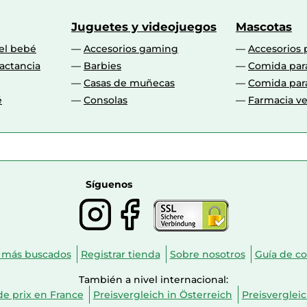
Juguetes y videojuegos
Mascotas
 el bebé
Accesorios gaming
Accesorios 
actancia
Barbies
Comida par
Casas de muñecas
Comida par
é
Consolas
Farmacia ve
Síguenos
 más buscados
Registrar tienda
Sobre nosotros
Guía de c
También a nivel internacional:
e prix en France
Preisvergleich in Österreich
Preisverglei