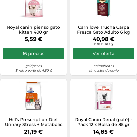
Royal canin pienso gato
Carnilove Trucha Carpa
kitten 400 gr
Fresca Gato Adulto 6 kg
5,59 €
40,98 €
0.01 EUR / g
16 precios
Ver oferta
goldpet.es
animalzoo.es
Envío a partir de 4,50 €
sin gastos de envío
Hill's Prescription Diet
Royal Canin Renal (paté) -
Urinary Stress + Metabolic
Pack 12 x Bolsa de 85 gr
c/d pienso para gatos
21,19 €
14,85 €