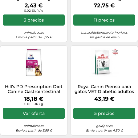
2,43 €
72,75 €
0.02 EUR / g
3 precios
11 precios
animalzoo.es
barakaldotiendaveterinaria.es
Envío a partir de 3,95 €
sin gastos de envío
Hill's PD Prescription Diet
Royal Canin Pienso para
Canine Gastrointestinal
gatos VET Diabetic adultos
Biome 1,5kg
con diabetes 3,5 kg
18,18 €
43,19 €
0.01 EUR / g
Ver oferta
5 precios
animalzoo.es
goldpet.es
Envío a partir de 3,95 €
Envío a partir de 4,50 €