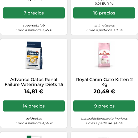
0.01 EUR / g
7 precios
18 precios
superpet.club
animalzoo.es
Envío a partir de 3,45 €
Envío a partir de 3,95 €
Advance Gatos Renal
Royal Canin Gato Kitten 2
Failure Veterinary Diets 1.5
Kg
Kg
14,81 €
20,49 €
14 precios
9 precios
goldpet.es
barakaldotiendaveterinaria.es
Envío a partir de 4,50 €
Envío a partir de 3,49 €