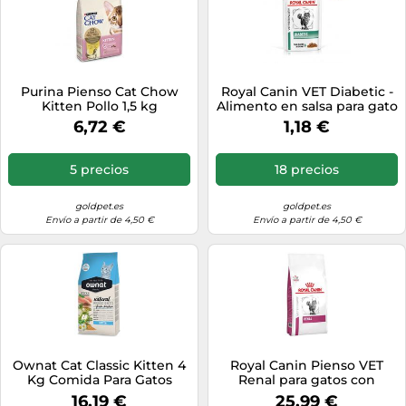
Purina Pienso Cat Chow
Royal Canin VET Diabetic -
Kitten Pollo 1,5 kg
Alimento en salsa para gato
adulto con diabetes -
6,72 €
1,18 €
Cantidad: 85 g
5 precios
18 precios
goldpet.es
goldpet.es
Envío a partir de 4,50 €
Envío a partir de 4,50 €
Ownat Cat Classic Kitten 4
Royal Canin Pienso VET
Kg Comida Para Gatos
Renal para gatos con
enfermedad renal 2 kg
16,19 €
25,99 €