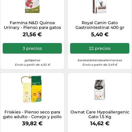
Farmina N&D Quinoa
Royal Canin Gato
Urinary - Pienso para gatos
Gastrointestinal 400 gr
adultos con sensibilidad
21,56 €
5,40 €
urinaria - Pato - Cantidad:
1,5 kg
3 precios
22 precios
goldpet.es
barakaldotiendaveterinaria.es
Envío a partir de 4,50 €
Envío a partir de 3,49 €
Friskies - Pienso seco para
Ownat Care Hypoallergenic
gato adulto - Conejo y pollo
Gato 1.5 Kg
- Cantidad: 20 kg
39,82 €
14,62 €