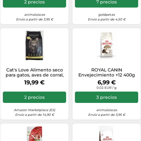
2 precios
7 precios
animalzoo.es
goldpet.es
Envío a partir de 3,95 €
Envío a partir de 4,50 €
Cat's Love Alimento seco
ROYAL CANIN
para gatos, aves de corral,
Envejecimiento +12 400g
81% de proteínas animales,
19,99 €
6,99 €
antipelo, 2 kg
0.02 EUR / g
2 precios
3 precios
Amazon Marketplace (ES)
animalzoo.es
Envío a partir de 14,90 €
Envío a partir de 3,95 €