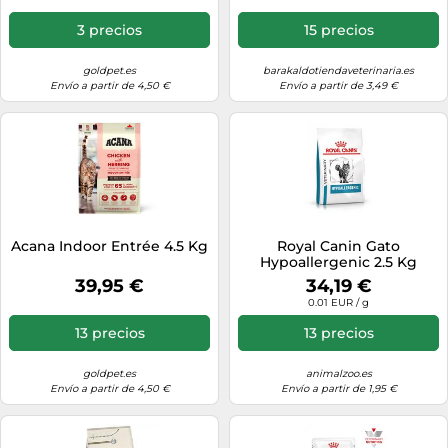
3 precios
15 precios
goldpet.es
barakaldotiendaveterinaria.es
Envío a partir de 4,50 €
Envío a partir de 3,49 €
Acana Indoor Entrée 4.5 Kg
Royal Canin Gato
Hypoallergenic 2.5 Kg
39,95 €
34,19 €
0.01 EUR / g
13 precios
13 precios
goldpet.es
animalzoo.es
Envío a partir de 4,50 €
Envío a partir de 1,95 €