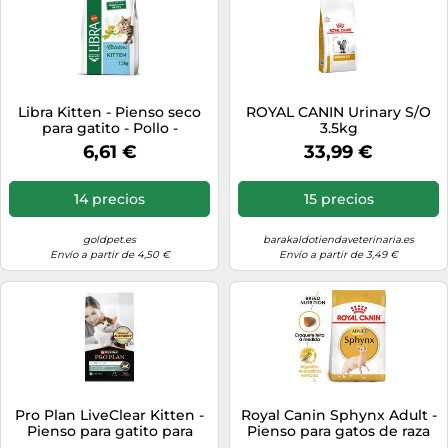
Libra Kitten - Pienso seco
ROYAL CANIN Urinary S/O
para gatito - Pollo -
3.5kg
Cantidad: 1,5 kg
6,61 €
33,99 €
14 precios
15 precios
goldpet.es
barakaldotiendaveterinaria.es
Envío a partir de 4,50 €
Envío a partir de 3,49 €
Pro Plan LiveClear Kitten -
Royal Canin Sphynx Adult -
Pienso para gatito para
Pienso para gatos de raza
reducción de alérgenos -
Sphynx - Cantidad: 10 kg