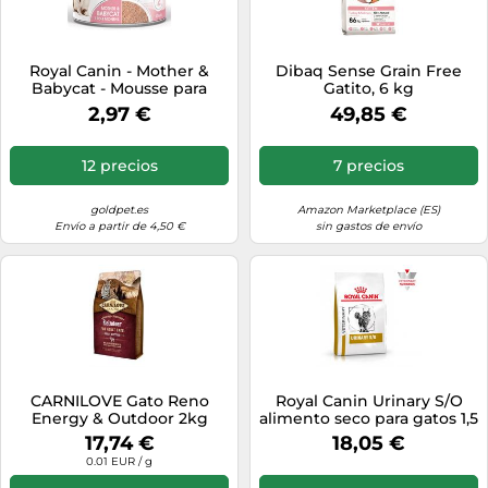
Royal Canin - Mother &
Dibaq Sense Grain Free
Babycat - Mousse para
Gatito, 6 kg
gatitos y gatas
2,97 €
49,85 €
gestantes/lactantes - 195 g
12 precios
7 precios
goldpet.es
Amazon Marketplace (ES)
Envío a partir de 4,50 €
sin gastos de envío
CARNILOVE Gato Reno
Royal Canin Urinary S/O
Energy & Outdoor 2kg
alimento seco para gatos 1,5
kg Adulto
17,74 €
18,05 €
0.01 EUR / g