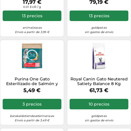
17,97 €
79,19 €
Pavo - Cantidad: 1,4 kg
0.01 EUR / g
13 precios
13 precios
animalzoo.es
goldpet.es
Envío a partir de 3,95 €
sin gastos de envío
Purina One Gato
Royal Canin Gato Neutered
Esterilizado de Salmón y
Satiety Balance 8 Kg
Trigo 800 gr
5,49 €
61,73 €
3 precios
10 precios
barakaldotiendaveterinaria.es
goldpet.es
Envío a partir de 3,49 €
sin gastos de envío