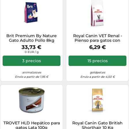
Brit Premium By Nature
Royal Canin VET Renal -
Gato Adulto Pollo 8kg
Pienso para gatos con
enfermedad renal -
33,73 €
6,29 €
Cantidad: 400 g
0 EUR / g
3 precios
15 precios
animalzoo.es
goldpet.es
Envío a partir de 1,95 €
Envío a partir de 4,50 €
TROVET HLD Hepático para
Royal Canin Gato British
gatos Lata 100g
Shorthair 10 Kg