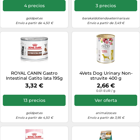
4 precios
3 precios
goldpet.es
barakaldotiendaveterinaria.es
Envío a partir de 4,50 €
Envío a partir de 3,49 €
ROYAL CANIN Gastro
4Vets Dog Urinary Non-
Intestinal Gatito lata 195g
struvite 400 g
3,32 €
2,66 €
0.01 EUR / g
13 precios
Ver oferta
goldpet.es
animalzoo.es
Envío a partir de 4,50 €
Envío a partir de 3,95 €