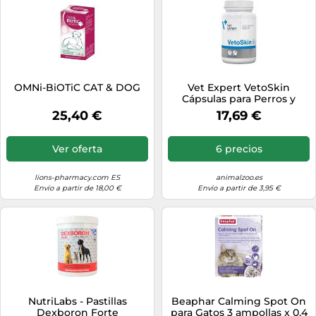
OMNi-BiOTiC CAT & DOG
Vet Expert VetoSkin
Cápsulas para Perros y
Gatos
25,40 €
17,69 €
Ver oferta
6 precios
lions-pharmacy.com ES
animalzoo.es
Envío a partir de 18,00 €
Envío a partir de 3,95 €
NutriLabs - Pastillas
Beaphar Calming Spot On
Dexboron Forte
para Gatos 3 ampollas x 0,4