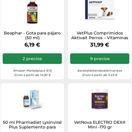
Beaphar - Gota para pájaro
VetPlus Comprimidos
(50 ml)
Aktivait Perros – Vitaminas
anti-edad cerebral – Razas
6,19 €
31,99 €
pequeñas 60 comprimidos
2 precios
9 precios
Amazon Marketplace (ES)
barakaldotiendaveterinaria.es
Envío a partir de 14,90 €
Envío a partir de 3,49 €
50 ml Pharmadiet Lysinviral
VetNova ELECTRO DEX®
Plus Suplemento para
Mini -170 gr
gatos