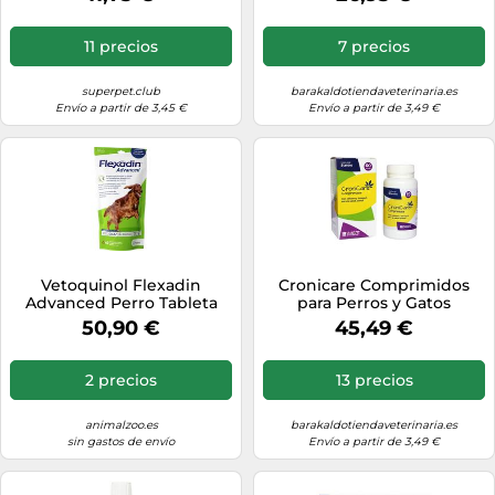
11 precios
7 precios
superpet.club
barakaldotiendaveterinaria.es
Envío a partir de 3,45 €
Envío a partir de 3,49 €
Vetoquinol Flexadin
Cronicare Comprimidos
Advanced Perro Tableta
para Perros y Gatos
masticable
50,90 €
45,49 €
2 precios
13 precios
animalzoo.es
barakaldotiendaveterinaria.es
sin gastos de envío
Envío a partir de 3,49 €