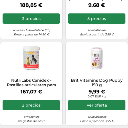
ml
188,85 €
9,68 €
3 precios
5 precios
Amazon Marketplace (ES)
animalzoo.es
Envío a partir de 14,90 €
Envío a partir de 3,95 €
NutriLabs Canidex -
Brit Vitamins Dog Puppy
Pastillas articulares para
150 g
Perros, 250 Unidades, con
167,07 €
9,99 €
MSM, ácido hialurónico,
0.07 EUR / g
glucosamina, etc. -
Productos de Salud para
2 precios
Ver oferta
Perros - Complemento
alimenticio para Perros -
Perro de
amazon.es
animalzoo.es
sin gastos de envío
Envío a partir de 3,95 €