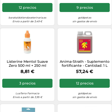
12 precios
9 precios
barakaldotiendaveterinaria.es
goldpet.es
Envío a partir de 3,49 €
sin gastos de envío
Listerine Mentol Suave
Anima-Strath - Suplemento
Zero 500 ml + 250 ml
fortificante - Cantidad: 1 L
8,81 €
57,24 €
3 precios
12 precios
LuaTerra Farmacia
goldpet.es
Envío a partir de 3,95 €
sin gastos de envío