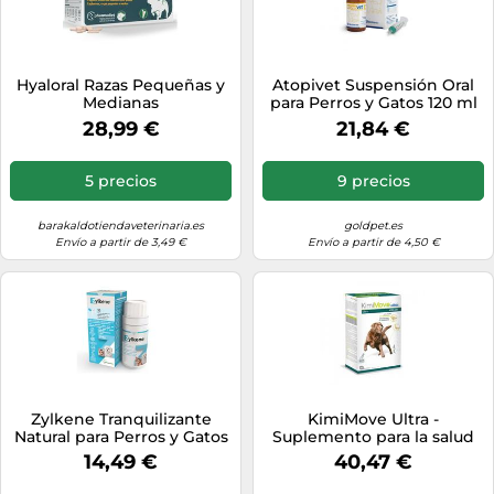
Hyaloral Razas Pequeñas y
Atopivet Suspensión Oral
Medianas
para Perros y Gatos 120 ml
28,99 €
21,84 €
5 precios
9 precios
barakaldotiendaveterinaria.es
goldpet.es
Envío a partir de 3,49 €
Envío a partir de 4,50 €
Zylkene Tranquilizante
KimiMove Ultra -
Natural para Perros y Gatos
Suplemento para la salud
75 mg - 30 cápsulas - Perros
articular de perros y gatos -
14,49 €
40,47 €
y Gatos hasta 10 kg
Cantidad: 60 comprimidos