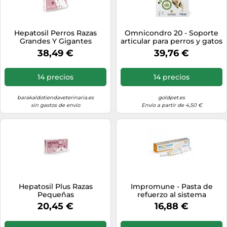
Hepatosil Perros Razas
Omnicondro 20 - Soporte
Grandes Y Gigantes
articular para perros y gatos
Suplemento Hepático 30
- Cantidad: 60 comprimidos
38,49 €
39,76 €
Uds
14 precios
14 precios
barakaldotiendaveterinaria.es
goldpet.es
sin gastos de envío
Envío a partir de 4,50 €
Hepatosil Plus Razas
Impromune - Pasta de
Pequeñas
refuerzo al sistema
inmunológico para perros y
20,45 €
16,88 €
gatos - Bioiberica -
Cantidad: 30 ml