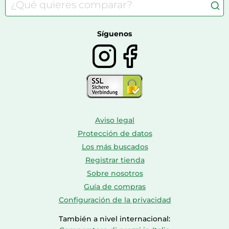
Consolas
Comida para perros
Bolsos y maletas
Farmacia veterinaria
Botas mujer
Calzado de montaña
Síguenos
Aviso legal
Protección de datos
Los más buscados
Registrar tienda
Sobre nosotros
Guía de compras
Configuración de la privacidad
También a nivel internacional: