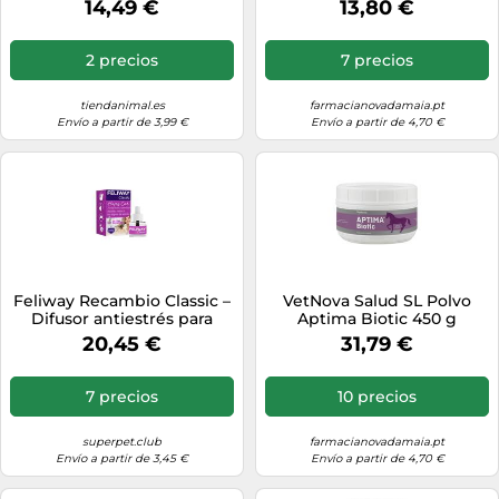
14,49 €
13,80 €
2 precios
7 precios
tiendanimal.es
farmacianovadamaia.pt
Envío a partir de 3,99 €
Envío a partir de 4,70 €
Feliway Recambio Classic –
VetNova Salud SL Polvo
Difusor antiestrés para
Aptima Biotic 450 g
gatos – 48 ml
20,45 €
31,79 €
7 precios
10 precios
superpet.club
farmacianovadamaia.pt
Envío a partir de 3,45 €
Envío a partir de 4,70 €