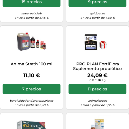
15 precios
9 precios
superpet.club
goldpet.es
Envío a partir de 3,45 €
Envío a partir de 4,50 €
Anima Strath 100 ml
PRO PLAN FortiFlora
Suplemento probiótico
para gatos 30x1g +
11,10 €
24,09 €
SORPRESA PARA EL GATO
0.8 EUR / g
7 precios
11 precios
barakaldotiendaveterinaria.es
animalzoo.es
Envío a partir de 3,49 €
Envío a partir de 3,95 €