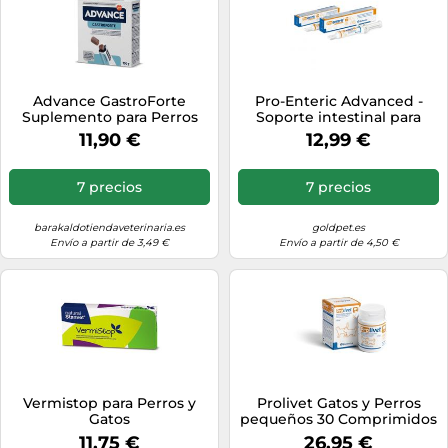
Advance GastroForte
Pro-Enteric Advanced -
Suplemento para Perros
Soporte intestinal para
100 gr
perros - Bioiberica -
11,90 €
12,99 €
Cantidad: 15 ml
7 precios
7 precios
barakaldotiendaveterinaria.es
goldpet.es
Envío a partir de 3,49 €
Envío a partir de 4,50 €
Vermistop para Perros y
Prolivet Gatos y Perros
Gatos
pequeños 30 Comprimidos
11,75 €
26,95 €