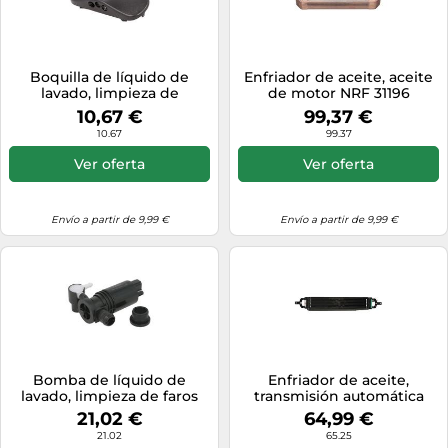
Boquilla de líquido de
Enfriador de aceite, aceite
lavado, limpieza de
de motor NRF 31196
parabrisas VEMO V10-08-
10,67 €
99,37 €
0325
10.67
99.37
Ver oferta
Ver oferta
Envío a partir de 9,99 €
Envío a partir de 9,99 €
Bomba de líquido de
Enfriador de aceite,
lavado, limpieza de faros
transmisión automática
VEMO V25-08-0010
NRF 31809
21,02 €
64,99 €
21.02
65.25