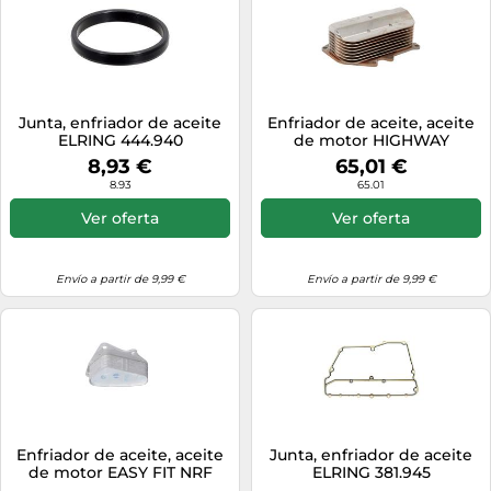
Junta, enfriador de aceite
Enfriador de aceite, aceite
ELRING 444.940
de motor HIGHWAY
AUTOMOTIVE 30031007HW
8,93 €
65,01 €
8.93
65.01
Ver oferta
Ver oferta
Envío a partir de 9,99 €
Envío a partir de 9,99 €
Enfriador de aceite, aceite
Junta, enfriador de aceite
de motor EASY FIT NRF
ELRING 381.945
31823