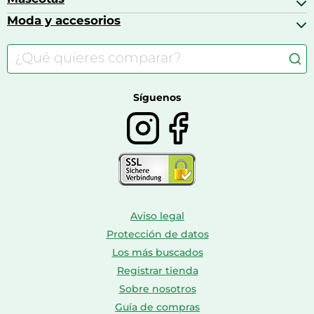
Cafeteras de cápsulas
Calzado infantil
Barbies
Moda y accesorios
Accesorios para caballos
Carritos de bebé
Casas de muñecas
Comida para gatos
Accesorios de moda
Consolas
Comida para perros
Bolsos y maletas
Farmacia veterinaria
Botas mujer
Calzado de montaña
Síguenos
Aviso legal
Protección de datos
Los más buscados
Registrar tienda
Sobre nosotros
Guía de compras