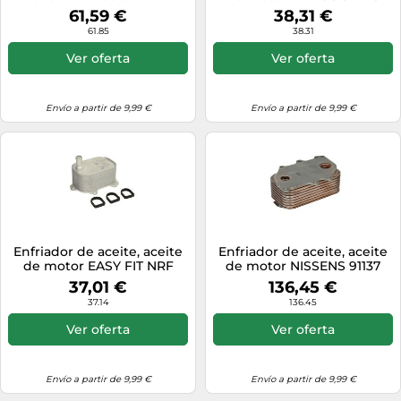
EASY FIT NRF 31342
OL3715
61,59 €
38,31 €
61.85
38.31
Ver oferta
Ver oferta
Envío a partir de 9,99 €
Envío a partir de 9,99 €
Enfriador de aceite, aceite
Enfriador de aceite, aceite
de motor EASY FIT NRF
de motor NISSENS 91137
31788
37,01 €
136,45 €
37.14
136.45
Ver oferta
Ver oferta
Envío a partir de 9,99 €
Envío a partir de 9,99 €