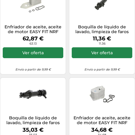
Enfriador de aceite, aceite
Boquilla de líquido de
de motor EASY FIT NRF
lavado, limpieza de faros
31795
BLIC 5902-06-0225P
62,87 €
11,36 €
63.13
11.36
Ver oferta
Ver oferta
Envío a partir de 9,99 €
Envío a partir de 9,99 €
Boquilla de líquido de
Enfriador de aceite, aceite
lavado, limpieza de faros
de motor EASY FIT NRF
VEMO V10-08-0500
31860
35,03 €
34,68 €
35.03
34.68