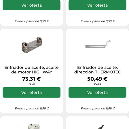
Ver oferta
Ver oferta
Envío a partir de 9,99 €
Envío a partir de 9,99 €
Enfriador de aceite, aceite
Enfriador de aceite,
de motor HIGHWAY
dirección THERMOTEC
AUTOMOTIVE 30031006HW
D4W022TT
73,31 €
50,49 €
73.31
50.65
Ver oferta
Ver oferta
Envío a partir de 9,99 €
Envío a partir de 9,99 €