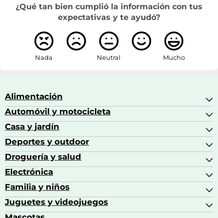
¿Qué tan bien cumplió la información con tus
expectativas y te ayudó?
Nada
Neutral
Mucho
Alimentación
Automóvil y motocicleta
Bebidas
Bebidas espirituosas
Casa y jardín
Accesorios para coche
Brandy
Aceite de motor y manutención
Deportes y outdoor
Accesorios de hogar y cocina
Café
Aceites motor
Aires acondicionados
Droguería y salud
Balones de fútbol
Altavoces coche
Artículos de decoración
Bicicletas
Electrónica
Alimentación del bebé
Barbacoas
Bicicletas elípticas
Alimentación y lactancia
Familia y niños
Altavoces
Bolsas bicicleta
Artículos de limpieza del hogar
Aspiradoras
Juguetes y videojuegos
Accesorios para el bebé
Básculas de baño
Auriculares
Alimentación y lactancia
Mascotas
Accesorios gaming