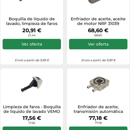
Boquilla de líquido de
Enfriador de aceite, aceite
lavado, limpieza de faros
de motor NRF 31039
VEMO V95-08-0021
20,91 €
68,60 €
21.44
68.60
Ver oferta
Ver oferta
Envío a partir de 9,99 €
Envío a partir de 9,99 €
Limpieza de faros - Boquilla
Enfriador de aceite,
de líquido de lavado VEMO
transmisión automática
V20-08-0474, derecha
NRF 310060
17,56 €
77,18 €
17.56
77.18