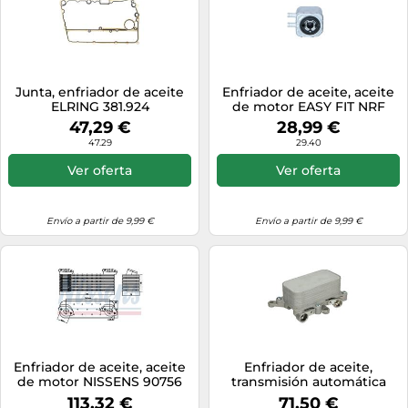
Junta, enfriador de aceite
Enfriador de aceite, aceite
ELRING 381.924
de motor EASY FIT NRF
31179
47,29 €
28,99 €
47.29
29.40
Ver oferta
Ver oferta
Envío a partir de 9,99 €
Envío a partir de 9,99 €
Enfriador de aceite, aceite
Enfriador de aceite,
de motor NISSENS 90756
transmisión automática
NRF 310055
113,32 €
71,50 €