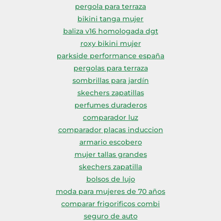
Lavavajillas y lavaplatos
Playmobil
pergola para terraza
Relojes
Ropa deportiva y outdoor
Perfumes de mujer
Media
bikini tanga mujer
Vehículos a escala
Relojes de pulsera
Tiendas de campaña
Perfumes unisex
Microondas
baliza v16 homologada dgt
Sneakers
Zapatillas de tenis
roxy bikini mujer
Placer y anticoncepción
Monitores y pantallas ordenador
Tejer y crochet
parkside performance españa
Zapatillas deportivas
Productos de higiene corporal
Máquinas de afeitar
pergolas para terraza
Zapatillas de atletismo
Productos para baño y ducha
Móviles
sombrillas para jardín
Zapatillas de baloncesto
Protectores solares
Ordenadores portátiles
skechers zapatillas
Zapatos
perfumes duraderos
Sets de belleza
Placas de cocina
Zapatos de invierno
comparador luz
Tensiómetros
Radios
comparador placas induccion
Zapatos mujer
Termómetros clínicos
Secadoras
armario escobero
Tratamientos faciales
Sonido y alta fidelidad
mujer tallas grandes
skechers zapatilla
TV, vídeo y DVD
bolsos de lujo
Tablets
moda para mujeres de 70 años
Telecomunicaciones
comparar frigorificos combi
Televisores
seguro de auto