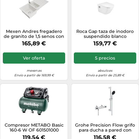
Mexen Andres fregadero
Roca Gap taza de inodoro
de granito de 1,5 senos con
suspendido blanco
escurridor y grifo de cocina
A346477000
165,89 €
159,77 €
Telma, blanco - 6515-20-
670200-00 6327
5907709160910
Ver oferta
5 precios
mexen.es
absulo.es
Envío a partir de 169,99 €
Envío a partir de 25,89 €
Compresor METABO Basic
Grohe Precision Flow grifo
160-6 W OF 601501000
para ducha a pared con
termostato StarLight
119,54 €
116,58 €