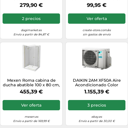
Acondicionado Trendy
Aspas De ABS Técnico
279,90 €
99,95 €
9000Btu 2,6Kw A++/A+ WiFi
Varios Tamaños Sin Luz
Inverter R32 Blanco -
Novedad 2025
2 precios
Ver oferta
dagimarket.es
create-store.com/es
Envío a partir de 84,87 €
sin gastos de envío
Mexen Roma cabina de
DAIKIN 2AM XF50A Aire
ducha abatible 100 x 80 cm,
Acondicionado Color
transparente, dorada +
Externa De Sistema Dual
455,39 €
1.155,39 €
plato de ducha Flat - 854-
Modelo Atxf-A
100-080-50-00-4010 4752
5907709176454
Ver oferta
3 precios
mexen.es
ebay.es
Envío a partir de 169,99 €
Envío a partir de 30,00 €