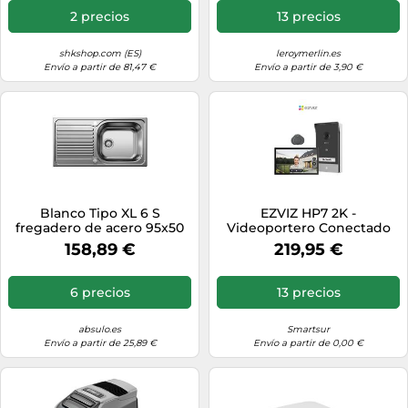
Visión Nocturna, Detección
2 precios
13 precios
Movimiento Humano, Wi-Fi
2.4/5GHz
shkshop.com (ES)
leroymerlin.es
Envío a partir de 81,47 €
Envío a partir de 3,90 €
Blanco Tipo XL 6 S
EZVIZ HP7 2K -
fregadero de acero 95x50
Videoportero Conectado
cm 514243
con videoportero
158,89 €
219,95 €
6 precios
13 precios
absulo.es
Smartsur
Envío a partir de 25,89 €
Envío a partir de 0,00 €