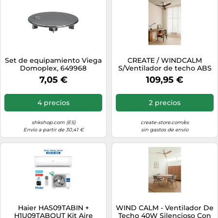
Set de equipamiento Viega
CREATE / WINDCALM
Domoplex, 649968
S/Ventilador de techo ABS
blanco aspas efecto
7,05 €
109,95 €
madera oscura con Wifi y
mando / 40W, Silencioso,
Ø112 cm, 6 velocidades,
4 precios
2 precios
función verano-invierno
shkshop.com (ES)
create-store.com/es
Envío a partir de 30,41 €
sin gastos de envío
Haier HAS09TABIN +
WIND CALM - Ventilador De
H1U09TABOUT Kit Aire
Techo 40W Silencioso Con