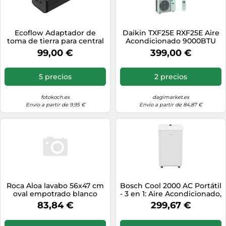
Ecoflow Adaptador de
Daikin TXF25E RXF25E Aire
toma de tierra para central
Acondicionado 9000BTU
eléctrica portátil
Sensira - Siesta Pro Era
99,00 €
399,00 €
A++/A+ [EEK: A++]
5 precios
2 precios
fotokoch.es
dagimarket.es
Envío a partir de 9,95 €
Envío a partir de 84,87 €
Roca Aloa lavabo 56x47 cm
Bosch Cool 2000 AC Portátil
oval empotrado blanco
- 3 en 1: Aire Acondicionado,
A327865000
Deshumidificador,
83,84 €
299,67 €
Ventilador - 2,6 kW,
habitaciones de hasta 35m²
- Con Modo Automático,