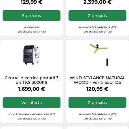
129,99 €
2.399,00 €
Aspas, 106 Cm, 4500
con batería LiFePO4 5120
Lúmenes, Luz Blanca Tres
Wh, inversor de 5200 W,
Tonos (2700 K/4000 K/5500
modo UPS Estación de
5 precios
2 precios
K), Regulable al 10%, Mando
alimentación portátil con
a Distancia, Blanco
SMART BMS, generador de
energía
amazon.es
Amazon Marketplace (ES)
sin gastos de envío
sin gastos de envío
Central eléctrica portátil 3
WIND STYLANCE NATURAL
en 1 KS 3000PS
WOOD - Ventilador De
Techo 40W Silencioso 100%
1.699,00 €
120,95 €
Madera Varios Tamaños Sin
Luz
Ver oferta
2 precios
shop.koenner-soehnen.com (ES)
Amazon Marketplace (ES)
sin gastos de envío
sin gastos de envío