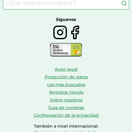
Consolas
Comida para perros
Bolsos y maletas
Farmacia veterinaria
Botas mujer
Calzado de montaña
Síguenos
Aviso legal
Protección de datos
Los más buscados
Registrar tienda
Sobre nosotros
Guía de compras
Configuración de la privacidad
También a nivel internacional: