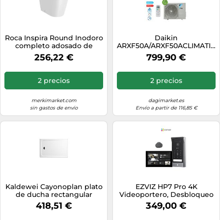
Roca Inspira Round Inodoro
Daikin
completo adosado de
ARXF50A/ARXF50ACLIMATIZ
porcelana con un acabado
18000BTU Wifi Incluido
256,22 €
799,90 €
en color blanco Rimless
Inverter R32 A+
2 precios
2 precios
merkimarket.com
dagimarket.es
sin gastos de envío
Envío a partir de 116,85 €
Kaldewei Cayonoplan plato
EZVIZ HP7 Pro 4K
de ducha rectangular
Videoportero, Desbloqueo
140x100 cm blanco
por Reconocimiento de
418,51 €
349,00 €
375947980001
Palma, 8'' Monitor Táctil a
Color, Audio Bidireccional,