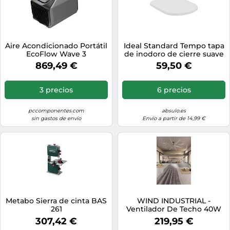
Aire Acondicionado Portátil
Ideal Standard Tempo tapa
EcoFlow Wave 3
de inodoro de cierre suave
blanco T679301
869,49 €
59,50 €
3 precios
6 precios
pccomponentes.com
absulo.es
sin gastos de envío
Envío a partir de 14,99 €
Metabo Sierra de cinta BAS
WIND INDUSTRIAL -
261
Ventilador De Techo 40W
Silencioso Varios Tamaños
307,42 €
219,95 €
Sin Luz