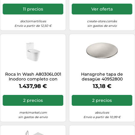
11 precios
Ver oferta
doctormartillo.es
create-store.com/es
Envío a partir de 12,50 €
sin gastos de envío
Roca In Wash A80306L001
Hansgrohe tapa de
Inodoro completo con
desagüe 40952800
sistema de autolimpieza
1.437,98 €
13,18 €
Rimless Smart toilet estilo
japonés de cisterna baja
2 precios
2 precios
merkimarket.com
absulo.es
sin gastos de envío
Envío a partir de 10,99 €