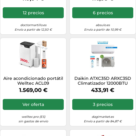
Chrome 34800001
12 precios
6 precios
doctormartillo.es
absulo.es
Envío a partir de 12,50 €
Envío a partir de 10,99 €
Aire acondicionado portátil
Daikin ATXC35D ARXC35D
Welltec ACL09
Climatizador 12000BTU
3,5Kw Siesta New Evolution
1.569,00 €
433,91 €
2025 A++ [EEK: A++]
Ver oferta
3 precios
welltec.pro (ES)
dagimarket.es
sin gastos de envío
Envío a partir de 84,87 €