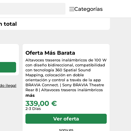
Categorías
 total
Oferta Más Barata
Altavoces traseros inalámbricos de 100 W
con diseño bidireccional, compatibilidad
con tecnología 360 Spatial Sound
Mapping, colocación en doble
orientación y control a través de la app
BRAVIA Connect. | Sony BRAVIA Theatre
o ilegal
Rear 8 | Altavoces traseros inalámbricos
adicionales de 100 W en total
más
339,00 €
2-3 Días
Ver oferta
sony.es