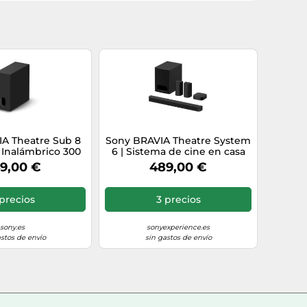
A Theatre Sub 8
Sony BRAVIA Theatre System
Inalámbrico 300
6 | Sistema de cine en casa
rra de Sonido y
de 5.1 canales | 1000 W de
9,00 €
489,00 €
ma, Compatible
potencia de salida total |
M2, A8, A9000,
Dolby Atmos®/DTS:X®
7100, SA-SW8,
precios
3 precios
elo 2026
sony.es
sonyexperience.es
astos de envío
sin gastos de envío