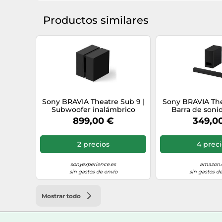
Productos similares
Sony BRAVIA Theatre Sub 9 |
Sony BRAVIA The
Subwoofer inalámbrico
Barra de sonid
adicional de 600 W en total
canales con u
899,00 €
349,0
subwoofer ina
Dolby Atmos
2 precios
4 prec
sonyexperience.es
amazon.
sin gastos de envío
sin gastos de
Mostrar todo