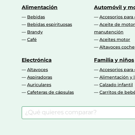
Alimentación
Automóvil y mo
Bebidas
Accesorios para
Bebidas espirituosas
Aceite de motor
Brandy
manutención
Café
Aceites motor
Altavoces coche
Electrónica
Familia y niños
Altavoces
Accesorios para
Aspiradoras
Alimentación y l
Auriculares
Calzado infantil
Cafeteras de cápsulas
Carritos de beb