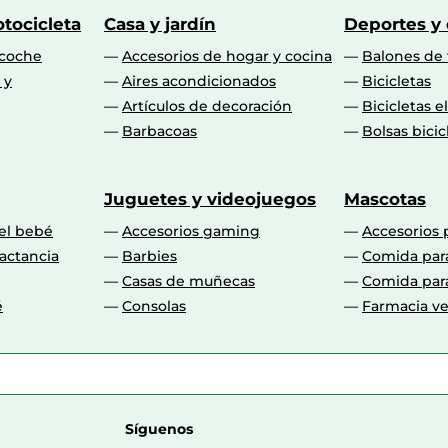
tocicleta
Casa y jardín
Deportes y
 coche
Accesorios de hogar y cocina
Balones de 
 y
Aires acondicionados
Bicicletas
Artículos de decoración
Bicicletas e
Barbacoas
Bolsas bicic
Juguetes y videojuegos
Mascotas
 el bebé
Accesorios gaming
Accesorios 
actancia
Barbies
Comida par
Casas de muñecas
Comida par
é
Consolas
Farmacia ve
Síguenos