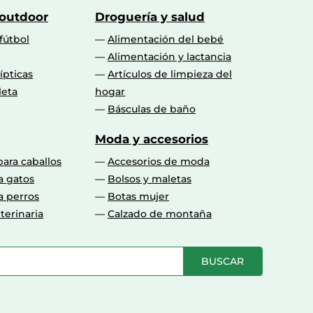
 outdoor
Droguería y salud
fútbol
Alimentación del bebé
Alimentación y lactancia
lípticas
Artículos de limpieza del
leta
hogar
Básculas de baño
Moda y accesorios
para caballos
Accesorios de moda
a gatos
Bolsos y maletas
a perros
Botas mujer
terinaria
Calzado de montaña
BUSCAR