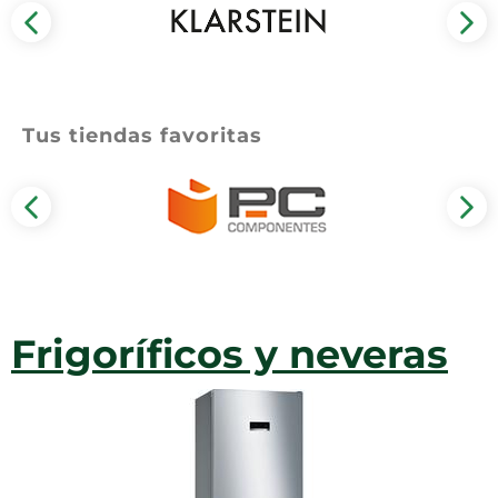
Lavavajillas y lavaplatos
Playmobil
Relojes
Ropa deportiva y outdoor
Perfumes de mujer
Media
Vehículos a escala
Relojes de pulsera
Tiendas de campaña
Perfumes unisex
Microondas
Sneakers
Zapatillas de tenis
Placer y anticoncepción
Monitores y pantallas ordenador
Tejer y crochet
Zapatillas deportivas
Tus tiendas favoritas
Productos de higiene corporal
Máquinas de afeitar
Zapatillas de atletismo
Productos para baño y ducha
Móviles
Zapatillas de baloncesto
Protectores solares
Ordenadores portátiles
Zapatos
Sets de belleza
Placas de cocina
Zapatos de invierno
Tensiómetros
Radios
Zapatos mujer
Termómetros clínicos
Secadoras
Frigoríficos y neveras
Tratamientos faciales
Sonido y alta fidelidad
TV, vídeo y DVD
Tablets
Telecomunicaciones
Televisores