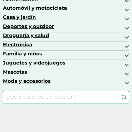
Automóvil y motocicleta
Bebidas
Bebidas espirituosas
Casa y jardín
Accesorios para coche
Brandy
Aceite de motor y manutención
Deportes y outdoor
Accesorios de hogar y cocina
Café
Aceites motor
Aires acondicionados
Droguería y salud
Balones de fútbol
Altavoces coche
Artículos de decoración
Bicicletas
Electrónica
Alimentación del bebé
Barbacoas
Bicicletas elípticas
Alimentación y lactancia
Familia y niños
Altavoces
Bolsas bicicleta
Artículos de limpieza del hogar
Aspiradoras
Juguetes y videojuegos
Accesorios para el bebé
Básculas de baño
Auriculares
Alimentación y lactancia
Mascotas
Accesorios gaming
Cafeteras de cápsulas
Calzado infantil
Barbies
Moda y accesorios
Accesorios para caballos
Carritos de bebé
Casas de muñecas
Comida para gatos
Accesorios de moda
Consolas
Comida para perros
Bolsos y maletas
Farmacia veterinaria
Botas mujer
Calzado de montaña
Síguenos