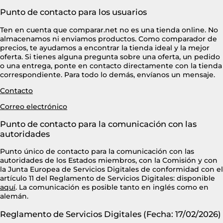
Lavavajillas y lavaplatos
Playmobil
Relojes
Punto de contacto para los usuarios
Ropa deportiva y outdoor
Perfumes de mujer
Media
Vehículos a escala
Relojes de pulsera
Tiendas de campaña
Perfumes unisex
Ten en cuenta que comparar.net no es una tienda online. No
Microondas
almacenamos ni enviamos productos. Como comparador de
Sneakers
Zapatillas de tenis
Placer y anticoncepción
Monitores y pantallas ordenador
precios, te ayudamos a encontrar la tienda ideal y la mejor
Tejer y crochet
oferta. Si tienes alguna pregunta sobre una oferta, un pedido
Zapatillas deportivas
Productos de higiene corporal
Máquinas de afeitar
o una entrega, ponte en contacto directamente con la tienda
Zapatillas de atletismo
correspondiente. Para todo lo demás, envíanos un mensaje.
Productos para baño y ducha
Móviles
Zapatillas de baloncesto
Contacto
Protectores solares
Ordenadores portátiles
Zapatos
Correo electrónico
Sets de belleza
Placas de cocina
Zapatos de invierno
Tensiómetros
Punto de contacto para la comunicación con las
Radios
Zapatos mujer
autoridades
Termómetros clínicos
Secadoras
Punto único de contacto para la comunicación con las
Tratamientos faciales
Sonido y alta fidelidad
autoridades de los Estados miembros, con la Comisión y con
la Junta Europea de Servicios Digitales de conformidad con el
TV, vídeo y DVD
artículo 11 del Reglamento de Servicios Digitales: disponible
Tablets
aquí
. La comunicación es posible tanto en inglés como en
alemán.
Telecomunicaciones
Reglamento de Servicios Digitales (Fecha: 17/02/2026)
Televisores