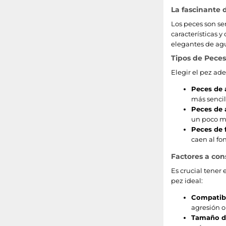
La fascinante 
Los peces son se
características y
elegantes de agu
Tipos de Peces
Elegir el pez ad
Peces de 
más sencil
Peces de 
un poco má
Peces de 
caen al fo
Factores a con
Es crucial tener
pez ideal:
Compatibi
agresión o 
Tamaño de