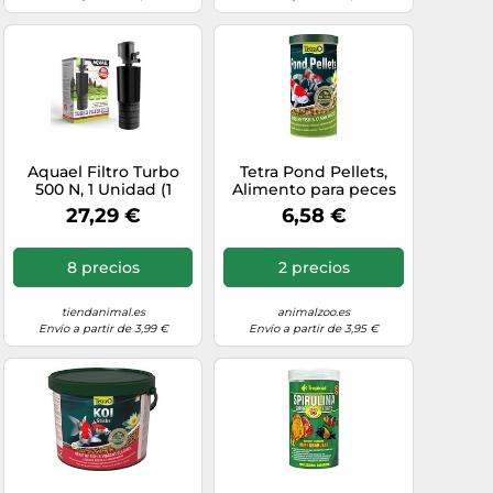
Aquael Filtro Turbo
Tetra Pond Pellets,
500 N, 1 Unidad (1
Alimento para peces
Unidad)
de estanque, pellets
27,29 €
6,58 €
flotantes para la
alimentación diaria,
lata de 1 L
8 precios
2 precios
tiendanimal.es
animalzoo.es
Envío a partir de 3,99 €
Envío a partir de 3,95 €