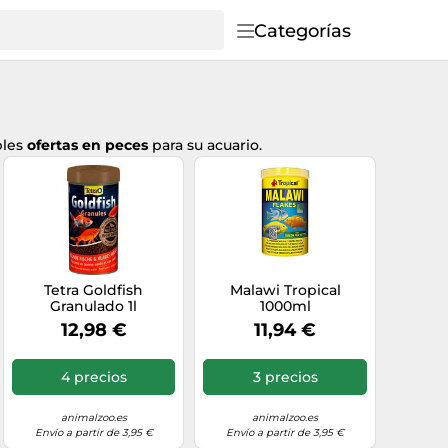
Categorías
bles
ofertas en peces
para su acuario.
Tetra Goldfish
Malawi Tropical
Granulado 1l
1000ml
12,98 €
11,94 €
4 precios
3 precios
animalzoo.es
animalzoo.es
Envío a partir de 3,95 €
Envío a partir de 3,95 €