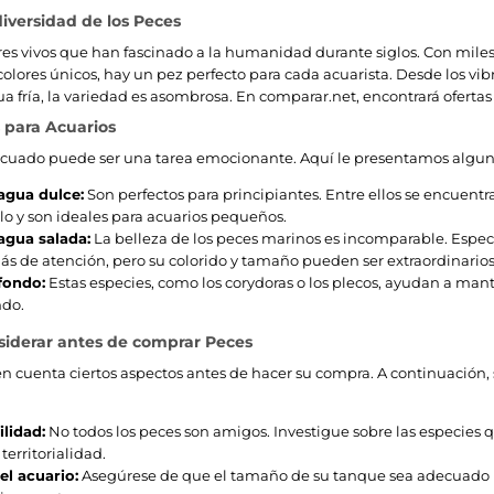
diversidad de los Peces
res vivos que han fascinado a la humanidad durante siglos. Con miles
 colores únicos, hay un pez perfecto para cada acuarista. Desde los vi
a fría, la variedad es asombrosa. En comparar.net, encontrará ofertas
 para Acuarios
ecuado puede ser una tarea emocionante. Aquí le presentamos alguno
agua dulce:
Son perfectos para principiantes. Entre ellos se encuent
lo y son ideales para acuarios pequeños.
agua salada:
La belleza de los peces marinos es incomparable. Especi
s de atención, pero su colorido y tamaño pueden ser extraordinarios
fondo:
Estas especies, como los corydoras o los plecos, ayudan a mant
ndo.
siderar antes de comprar Peces
 en cuenta ciertos aspectos antes de hacer su compra. A continuación, 
lidad:
No todos los peces son amigos. Investigue sobre las especies 
territorialidad.
l acuario:
Asegúrese de que el tamaño de su tanque sea adecuado p