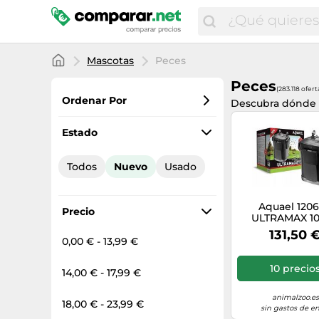
Mascotas
Peces
Peces
(283.118 ofert
Ordenar Por
Descubra dónde
Favoritos
Estado
Precio más bajo
Todos
Nuevo
Usado
Precio total
Precio más alto
Aquael 120
Precio
ULTRAMAX 10
Filtro para asp
131,50 
(6608 g), Color
0,00 € - 13,99 €
10 precio
14,00 € - 17,99 €
animalzoo.es
18,00 € - 23,99 €
sin gastos de en