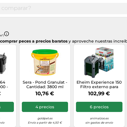
as*)
comprar peces a precios baratos
y aproveche nuestras increí
664
Sera - Pond Granulat -
Eheim Experience 150
00 -
Cantidad: 3800 ml
Filtro externo para
iradora
acuarios 8W
€
10,76 €
102,99 €
 Negro
s
4 precios
6 precios
goldpet.es
animalzoo.es
vío
Envío a partir de 4,50 €
sin gastos de envío