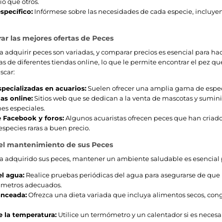
o que otros.
specífico:
Infórmese sobre las necesidades de cada especie, incluyend
r las mejores ofertas de Peces
a adquirir peces son variadas, y comparar precios es esencial para h
tas de diferentes tiendas online, lo que le permite encontrar el pez q
scar:
specializadas en acuarios:
Suelen ofrecer una amplia gama de especi
as online:
Sitios web que se dedican a la venta de mascotas y sumini
es especiales.
 Facebook y foros:
Algunos acuaristas ofrecen peces que han criado
especies raras a buen precio.
 el mantenimiento de sus Peces
 adquirido sus peces, mantener un ambiente saludable es esencial pa
el agua:
Realice pruebas periódicas del agua para asegurarse de que lo
rámetros adecuados.
anceada:
Ofrezca una dieta variada que incluya alimentos secos, cong
e la temperatura:
Utilice un termómetro y un calentador si es necesa