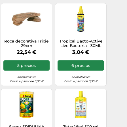
Roca decorativa Trixie
Tropical Bacto-Active
29cm
Live Bacteria - 30ML
22,54 €
3,04 €
5 precios
6 precios
animalzoo.es
animalzoo.es
Envío a partir de 3,95 €
Envío a partir de 3,95 €
Super SPIRULINA
Tetra Vital 500 ml