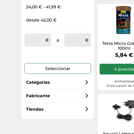
24,00 € - 41,99 €
desde 42,00 €
a
Tetra Micro Gr
100ml
5,84 €
Seleccionar
4 precios
animalzoo.es
Categorías
Envío a partir de 
Accesorios acuario
Fabricante
Fluval
Decoración acuarios
Tiendas
Tetra
Bombas y filtros para acuarios
amazon.es
Aquael Lámpar