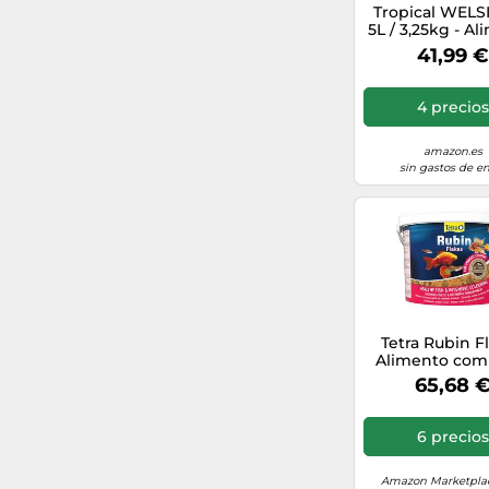
Tropical WELS
5L / 3,25kg - A
Completo en 
41,99 €
de gránulos M
Ingredientes 
Hunde para P
4 precios
amazon.es
sin gastos de en
Tetra Rubin F
Alimento com
en copos, 1
65,68 
6 precios
Amazon Marketplac