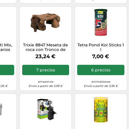
i Mix,
Trixie 8847 Meseta de
Tetra Pond Koi Sticks 1
arios
roca con Tronco de
l
anque
árbol para decoración
23,24 €
7,00 €
os de
de Acuario, 25 cm
tas,
mas y
7 precios
6 precios
lsa de
amazon.es
animalzoo.es
3,95 €
Envío a partir de 3,99 €
Envío a partir de 3,95 €