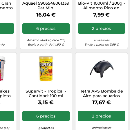
I Gran
Aquael 5905546061339
Bio-Vit 1000ml / 200g -
limento
Pat Mini
Alimento Rico en
Forma
Ingredientes
16,04 €
7,99 €
ulti-
Vegetales para Peces
Que se
de Acuario
eces
6 precios
2 precios
Amazon Marketplace (ES)
amazon.es
vío
Envío a partir de 14,90 €
Envío a partir de 3,99 €
lakes
Supervit - Tropical -
Tetra APS Bomba de
pleto
Cantidad: 100 ml
Aire para acuarios
0 L
€
3,15 €
17,67 €
6 precios
2 precios
e (ES)
goldpet.es
animalzoo.es