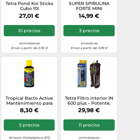
Tetra Pond Koi Sticks
SUPER SPIRULINA
Cubo 10l
FORTE MINI
GRANULAT 250ml /
27,01 €
14,99 €
140g - Alimento
especial para peces
de agua dulce y
10 precios
3 precios
marina con altas
necesidades
nutricionales
animalzoo.es
amazon.es
Envío a partir de 3,95 €
Envío a partir de 3,99 €
Tropical Bacto Active
Tetra Filtro interior IN
Mantenimiento para
600 plus – Potente,
Acuariofilia 250 ML
filtración mecánica,
8,30 €
29,98 €
biológica y química –
50-100 l
5 precios
11 precios
Amazon Marketplace (ES)
animalzoo.es