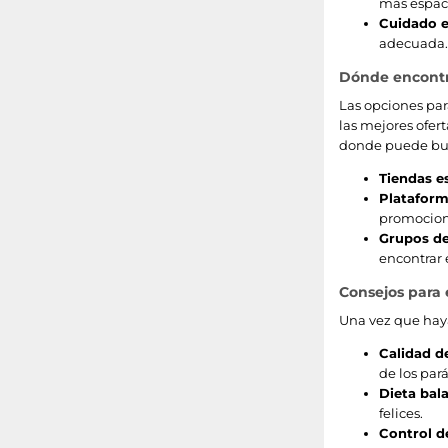
más espaci
Cuidado e
adecuada.
Dónde encontra
Las opciones par
las mejores ofer
donde puede bu
Tiendas e
Plataform
promocion
Grupos de
encontrar 
Consejos para
Una vez que haya
Calidad d
de los pa
Dieta bal
felices.
Control d