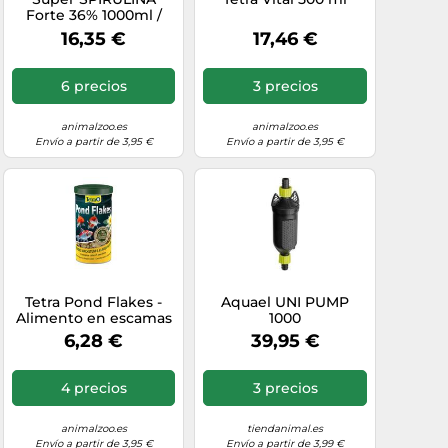
Forte 36% 1000ml /
200g - alimento para
16,35 €
17,46 €
Peces en Forma de
Escamas con Altas
Necesidades
6 precios
3 precios
nutricionales
animalzoo.es
animalzoo.es
Envío a partir de 3,95 €
Envío a partir de 3,95 €
Tetra Pond Flakes -
Aquael UNI PUMP
Alimento en escamas
1000
para peces de
6,28 €
39,95 €
estanque, 1 L
4 precios
3 precios
animalzoo.es
tiendanimal.es
Envío a partir de 3,95 €
Envío a partir de 3,99 €