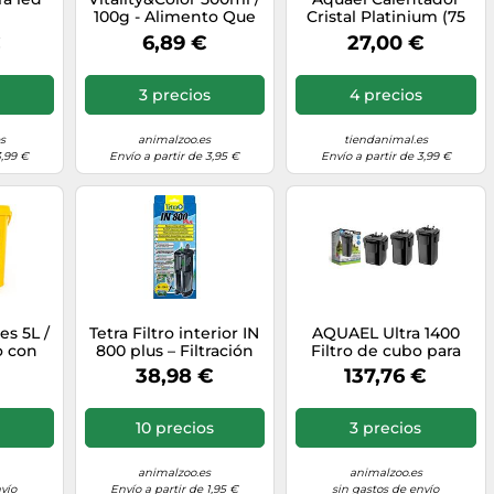
100g - Alimento Que
Cristal Platinium (75
 para
asegura vitalidad y
W)
€
6,89 €
27,00 €
 W
realza el Color de
Todos los Peces
Ornamentales
3 precios
4 precios
s
animalzoo.es
tiendanimal.es
3,99 €
Envío a partir de 3,95 €
Envío a partir de 3,99 €
es 5L /
Tetra Filtro interior IN
AQUAEL Ultra 1400
o con
800 plus – Filtración
Filtro de cubo para
 Peces
mecánica, biológica y
acuarios
38,98 €
137,76 €
ce y
química
10 precios
3 precios
animalzoo.es
animalzoo.es
vío
Envío a partir de 1,95 €
sin gastos de envío