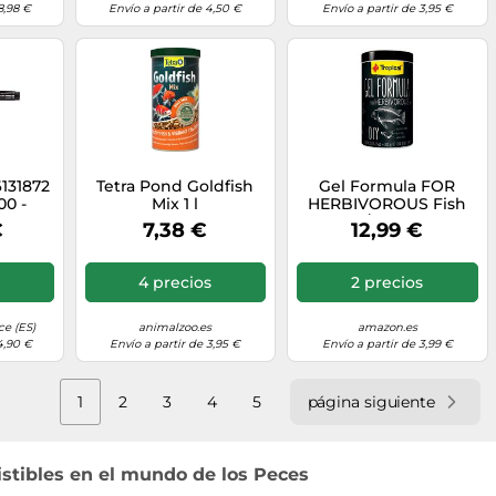
8,98 €
Envío a partir de 4,50 €
Envío a partir de 3,95 €
131872
Tetra Pond Goldfish
Gel Formula FOR
00 -
Mix 1 l
HERBIVOROUS Fish
gua
1000ML / 105G (3x35g)
€
7,38 €
12,99 €
- Alimento en Gel para
la preparación por su
Propia Cuenta, con
4 precios
2 precios
Alto Contenido de
Algas (36%), para
Peces herbívoros y
e (ES)
animalzoo.es
amazon.es
omnívoros
4,90 €
Envío a partir de 3,95 €
Envío a partir de 3,99 €
1
2
3
4
5
página siguiente
sistibles en el mundo de los Peces