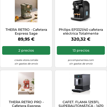
THERA RETRO - Cafetera
Philips EP3321/40 cafetera
Express Sage
eléctrica Totalmente
automática Máquina
89,95 €
320,32 €
espresso 1,8 L
2 precios
13 precios
create-store.com/es
pccomponentes.com
sin gastos de envío
sin gastos de envío
THERA RETRO PRO -
CAFET. FLAMA 1293FL
Cafetera Express
SUPERAUTOMÁTICA - 1470