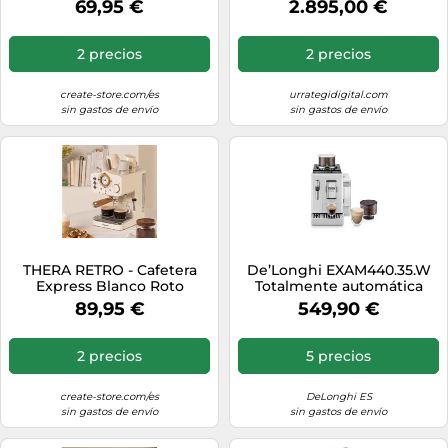
69,95 €
2.895,00 €
Café Frío Blanco Roto
2 precios
2 precios
create-store.com/es
urrategidigital.com
sin gastos de envío
sin gastos de envío
THERA RETRO - Cafetera
De’Longhi EXAM440.35.W
Express Blanco Roto
Totalmente automática
Máquina espresso 1,4 L
89,95 €
549,90 €
2 precios
5 precios
create-store.com/es
DeLonghi ES
sin gastos de envío
sin gastos de envío