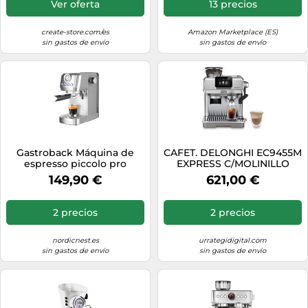
Ver oferta
13 precios
create-store.com/es
Amazon Marketplace (ES)
sin gastos de envío
sin gastos de envío
Gastroback Máquina de
CAFET. DELONGHI EC9455M
espresso piccolo pro
EXPRESS C/MOLINILLO
Gastroback Design 42721
149,90 €
621,00 €
Plata
2 precios
2 precios
nordicnest.es
urrategidigital.com
sin gastos de envío
sin gastos de envío