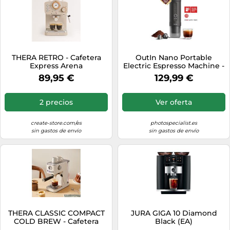
THERA RETRO - Cafetera
OutIn Nano Portable
Express Arena
Electric Espresso Machine -
Gris Espacial
89,95 €
129,99 €
2 precios
Ver oferta
create-store.com/es
photospecialist.es
sin gastos de envío
sin gastos de envío
THERA CLASSIC COMPACT
JURA GIGA 10 Diamond
COLD BREW - Cafetera
Black (EA)
Express Con Función De