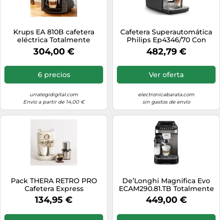
Krups EA 810B cafetera
Cafetera Superautomática
eléctrica Totalmente
Philips Ep4346/70 Con
automática Máquina
Lattego Negro
304,00 €
482,79 €
espresso 1,7 L
6 precios
Ver oferta
urrategidigital.com
electronicabarata.com
Envío a partir de 14,00 €
sin gastos de envío
Pack THERA RETRO PRO
De’Longhi Magnifica Evo
Cafetera Express
ECAM290.81.TB Totalmente
Semiautomática + MILL
automática Máquina
134,95 €
449,00 €
PRO Molinillo De Café Y
espresso 1,8 L
Especias Blanco Roto