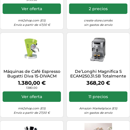
Ver oferta
2 precios
mk2shop.com (ES)
create-store.com/es
Envío a partir de 47,00 €
sin gastos de envío
Máquinas de Café Espresso
De’Longhi Magnifica S
Bugatti Diva 15-DIVACM
ECAM250.31.SB Totalmente
Verde
automática Máquina
1.380,00 €
368,20 €
espresso
1380.00
Ver oferta
11 precios
mk2shop.com (ES)
Amazon Marketplace (ES)
Envío a partir de 27,00 €
sin gastos de envío