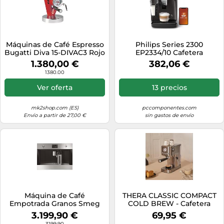
Máquinas de Café Espresso
Philips Series 2300
Bugatti Diva 15-DIVAC3 Rojo
EP2334/10 Cafetera
espresso totalmente
1.380,00 €
382,06 €
automática
1380.00
Ver oferta
13 precios
mk2shop.com (ES)
pccomponentes.com
Envío a partir de 27,00 €
sin gastos de envío
Máquina de Café
THERA CLASSIC COMPACT
Empotrada Granos Smeg
COLD BREW - Cafetera
Clásica CMS4303X Acero
Express Con Función De
3.199,90 €
69,95 €
Inoxidable
Café Frío Acero Inoxidable
3199.90