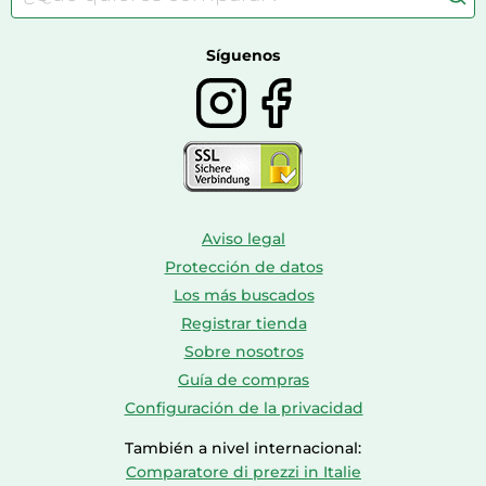
Farmacia veterinaria
Botas mujer
Calzado de montaña
Síguenos
Aviso legal
Protección de datos
Los más buscados
Registrar tienda
Sobre nosotros
Guía de compras
Configuración de la privacidad
También a nivel internacional:
Comparatore di prezzi in Italie