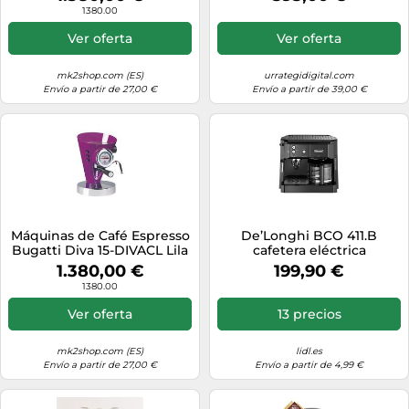
1380.00
Ver oferta
Ver oferta
mk2shop.com (ES)
urrategidigital.com
Envío a partir de 27,00 €
Envío a partir de 39,00 €
Máquinas de Café Espresso
De’Longhi BCO 411.B
Bugatti Diva 15-DIVACL Lila
cafetera eléctrica
Totalmente automática
1.380,00 €
199,90 €
Cafetera combinada 1 L
1380.00
Ver oferta
13 precios
mk2shop.com (ES)
lidl.es
Envío a partir de 27,00 €
Envío a partir de 4,99 €