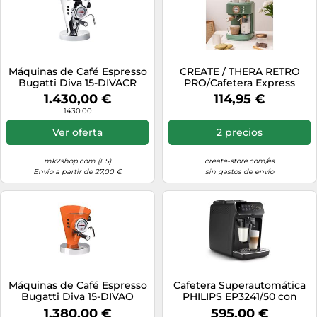
Máquinas de Café Espresso
CREATE / THERA RETRO
Bugatti Diva 15-DIVACR
PRO/Cafetera Express
Acero
semiautomática Verde
1.430,00 €
114,95 €
Sage / 20 bares, depósito
1430.00
de leche, bandeja de
goteo, dos
Ver oferta
2 precios
salidas,capacidad 1,5l, para
café molido, 1250W
mk2shop.com (ES)
create-store.com/es
Envío a partir de 27,00 €
sin gastos de envío
Máquinas de Café Espresso
Cafetera Superautomática
Bugatti Diva 15-DIVAO
PHILIPS EP3241/50 con
Naranja
LatteGo Negro brillo
1.380,00 €
595,00 €