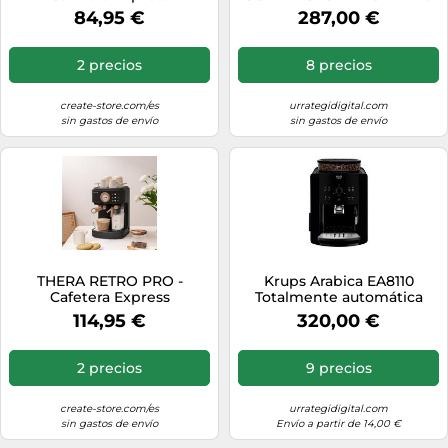
Semiautomática 20bar
W 1,2 L
84,95 €
287,00 €
Terracota
2 precios
8 precios
create-store.com/es
urrategidigital.com
sin gastos de envío
sin gastos de envío
THERA RETRO PRO -
Krups Arabica EA8110
Cafetera Express
Totalmente automática
Semiautomática 20bar
Máquina espresso 1,7 L
114,95 €
320,00 €
Negro
2 precios
9 precios
create-store.com/es
urrategidigital.com
sin gastos de envío
Envío a partir de 14,00 €