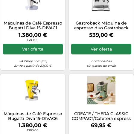
Máquinas de Café Espresso
Gastroback Máquina de
Bugatti Diva 15-DIVAC1
espresso duo Gastroback
Blanco
Design 42626 Plata
1.380,00 €
539,00 €
1380.00
Ver oferta
Ver oferta
mk2shop.com (ES)
nordicnest.es
Envío a partir de 27,00 €
sin gastos de envío
Máquinas de Café Espresso
CREATE / THERA CLASSIC
Bugatti Diva 15-DIVAC6
COMPACT/Cafetera express
Amarillo
verde sage / 20 bares,
1.380,00 €
69,95 €
semiatuomática, función
1380.00
café frío, brazo doble salida,