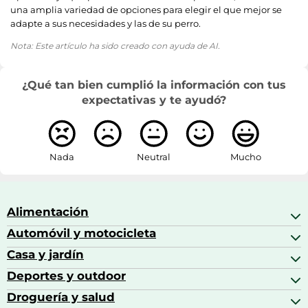
una amplia variedad de opciones para elegir el que mejor se
adapte a sus necesidades y las de su perro.
Nota: Este artículo ha sido creado con ayuda de AI.
¿Qué tan bien cumplió la información con tus
expectativas y te ayudó?
Nada
Neutral
Mucho
Alimentación
Automóvil y motocicleta
Bebidas
Bebidas espirituosas
Casa y jardín
Accesorios para coche
Brandy
Aceite de motor y manutención
Deportes y outdoor
Accesorios de hogar y cocina
Café
Aceites motor
Aires acondicionados
Droguería y salud
Balones de fútbol
Altavoces coche