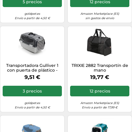
5 precios
12 precios
goldpet.es
Amazon Marketplace (ES)
Envío a partir de 4,50 €
sin gastos de envío
Transportadora Gulliver 1
TRIXIE 2882 Transportín de
con puerta de plástico -
mano
Stefanplast - Color: Gris |
9,51 €
19,77 €
Mediciones: 48 x 32 x 31 cm
3 precios
12 precios
goldpet.es
Amazon Marketplace (ES)
Envío a partir de 4,50 €
Envío a partir de 17,99 €