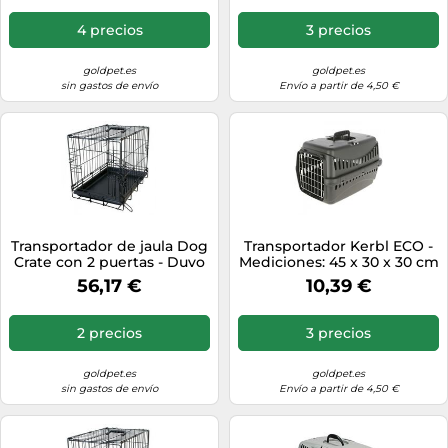
4 precios
3 precios
goldpet.es
goldpet.es
sin gastos de envío
Envío a partir de 4,50 €
Transportador de jaula Dog
Transportador Kerbl ECO -
Crate con 2 puertas - Duvo
Mediciones: 45 x 30 x 30 cm
Plus - Tamaño: S
56,17 €
10,39 €
2 precios
3 precios
goldpet.es
goldpet.es
sin gastos de envío
Envío a partir de 4,50 €