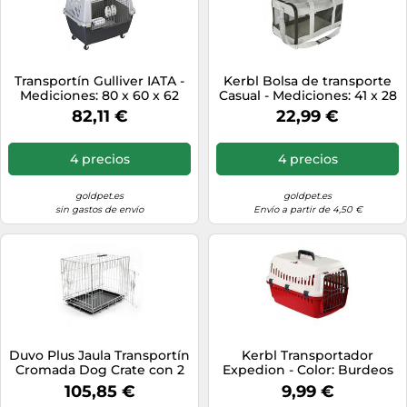
Transportín Gulliver IATA -
Kerbl Bolsa de transporte
Mediciones: 80 x 60 x 62
Casual - Mediciones: 41 x 28
cm
x 29 cm
82,11 €
22,99 €
4 precios
4 precios
goldpet.es
goldpet.es
sin gastos de envío
Envío a partir de 4,50 €
Duvo Plus Jaula Transportín
Kerbl Transportador
Cromada Dog Crate con 2
Expedion - Color: Burdeos
Puertas - Mediciones: 92 x
105,85 €
9,99 €
57 x 64 cm