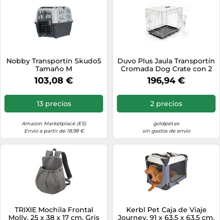
Nobby Transportín Skudo5
Duvo Plus Jaula Transportín
Tamaño M
Cromada Dog Crate con 2
Puertas - Mediciones: 123 x
103,08 €
196,94 €
77 x 83 cm
13 precios
2 precios
Amazon Marketplace (ES)
goldpet.es
Envío a partir de 18,98 €
sin gastos de envío
TRIXIE Mochila Frontal
Kerbl Pet Caja de Viaje
Molly, 25 x 38 x 17 cm, Gris
Journey, 91 x 63,5 x 63,5 cm,