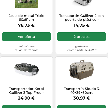
Jaula de metal Trixie
Transportín Gulliver 2 con
60x91cm
puerta de plástico -
Stefanplast - Color: Gris |
76,73 €
14,75 €
Mediciones: 55 x 36 x 35 cm
Ver oferta
2 precios
animalzoo.es
goldpet.es
sin gastos de envío
Envío a partir de 4,50 €
Transportador Kerbl
Transportín Skudo 3,
Gulliver 3 Top Free -
40×39×60cm,
Mediciones: 61 x 40 x 38 cm
Mrr.Grisác./Arena
24,90 €
30,97 €