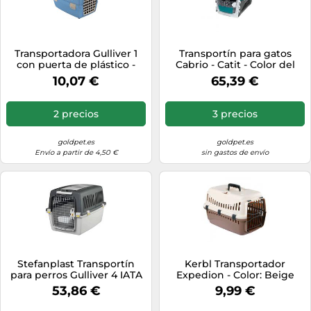
Transportadora Gulliver 1
Transportín para gatos
con puerta de plástico -
Cabrio - Catit - Color del
Stefanplast
Producto: Turquesa
10,07 €
65,39 €
2 precios
3 precios
goldpet.es
goldpet.es
Envío a partir de 4,50 €
sin gastos de envío
Stefanplast Transportín
Kerbl Transportador
para perros Gulliver 4 IATA
Expedion - Color: Beige
71x51x50 cm
53,86 €
9,99 €