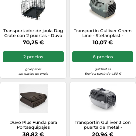
Transportador de jaula Dog
Transportín Gulliver Green
Crate con 2 puertas - Duvo
Line - Stefanplast -
Plus - Tamaño: M
Mediciones: 48 x 32 x 31 cm
70,25 €
10,07 €
2 precios
6 precios
goldpet.es
goldpet.es
sin gastos de envío
Envío a partir de 4,50 €
Duvo Plus Funda para
Transportín Gulliver 3 con
Portaequipajes
puerta de metal -
Stefanplast - Color: Gris |
38,82 €
20,94 €