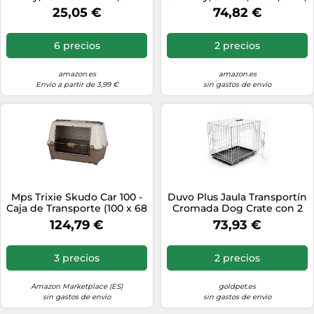
Color Gris/Beige
25,05 €
74,82 €
6 precios
2 precios
amazon.es
amazon.es
Envío a partir de 3,99 €
sin gastos de envío
Mps Trixie Skudo Car 100 -
Duvo Plus Jaula Transportín
Caja de Transporte (100 x 68
Cromada Dog Crate con 2
x 60 cm), Color marrón y
Puertas - Mediciones: 76 x
124,79 €
73,93 €
Beige
48 x 54 cm
3 precios
2 precios
Amazon Marketplace (ES)
goldpet.es
sin gastos de envío
sin gastos de envío