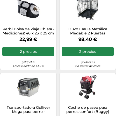
Kerbl Bolsa de viaje Chiara -
Duvo+ Jaula Metálica
Mediciones: 46 x 23 x 25 cm
Plegable 2 Puertas
22,99 €
98,40 €
2 precios
2 precios
goldpet.es
goldpet.es
Envío a partir de 4,50 €
sin gastos de envío
Transportadora Gulliver
Coche de paseo para
Mega para perro -
perros confort (Buggy)
Stefanplast - Mediciones:
Meghan