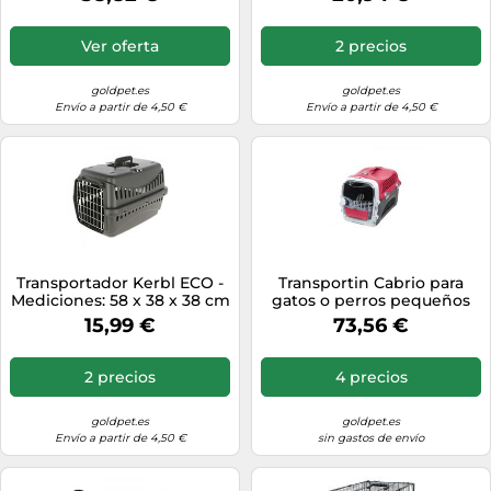
Mediciones: 61 x 40 x 38 cm
Ver oferta
2 precios
goldpet.es
goldpet.es
Envío a partir de 4,50 €
Envío a partir de 4,50 €
Transportador Kerbl ECO -
Transportin Cabrio para
Mediciones: 58 x 38 x 38 cm
gatos o perros pequeños
color rojo
15,99 €
73,56 €
2 precios
4 precios
goldpet.es
goldpet.es
Envío a partir de 4,50 €
sin gastos de envío