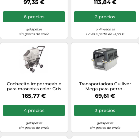
97,35 €
113,84 €
102 x 72 x 76 cm
6 precios
2 precios
goldpet.es
onlinezoo.es
sin gastos de envío
Envío a partir de 14,99 €
Cochecito impermeable
Transportadora Gulliver
para mascotas color Gris
Mega para perro -
Stefanplast - Mediciones: 81
165,77 €
69,61 €
x 61 x 60 cm
4 precios
3 precios
goldpet.es
goldpet.es
sin gastos de envío
sin gastos de envío