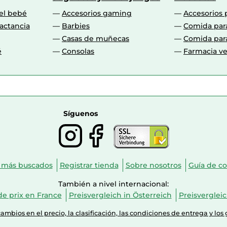
 el bebé
Accesorios gaming
Accesorios 
actancia
Barbies
Comida par
Casas de muñecas
Comida par
é
Consolas
Farmacia ve
Síguenos
 más buscados
Registrar tienda
Sobre nosotros
Guía de c
También a nivel internacional:
e prix en France
Preisvergleich in Österreich
Preisverglei
mbios en el precio, la clasificación, las condiciones de entrega y los 