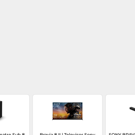
eatre Sub 8
Bravia 8 II | Televisor Sony
SONY BRAVIA