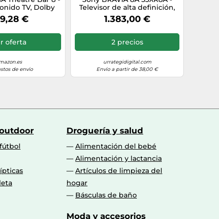
onido TV, Dolby
Televisor de alta definición,
ltavoces, Wi-Fi®,
OLED, HDR10, HLG, Dolby
9,28 €
1.383,00 €
®, 360 Spatial
Vision, Netflix, Prime Video,
pping, Modelo
Wi-Fi, Bluetooth, AirPlay 2,
2024
Wi-Fi, 4 - Televisor de alta
r oferta
2 precios
definición
mazon.es
urrategidigital.com
astos de envío
Envío a partir de 38,00 €
 outdoor
Droguería y salud
fútbol
Alimentación del bebé
Alimentación y lactancia
lípticas
Artículos de limpieza del
leta
hogar
Básculas de baño
Moda y accesorios