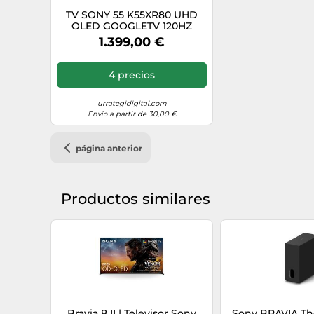
TV SONY 55 K55XR80 UHD
OLED GOOGLETV 120HZ
1.399,00 €
4 precios
urrategidigital.com
Envío a partir de 30,00 €
página anterior
Productos similares
Bravia 8 II | Televisor Sony
Sony BRAVIA Th