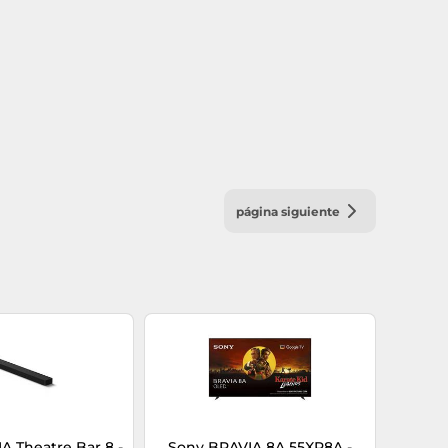
página siguiente
 Theatre Bar 8 -
Sony BRAVIA 8A 55XR8A -