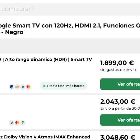
le Smart TV con 120Hz, HDMI 2.1, Funciones G
 - Negro
D | Alto rango dinámico (HDR) | Smart TV
1.899,00 €
sin gastos de envío
Ver oferta
Precio total más barato
2.043,00 €
Envío a partir de 30,
Ver oferta
3.048,60 €
Hz Dolby Vision y Atmos IMAX Enhanced