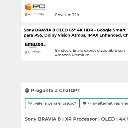
4,0 (15.996)
Envío en 72h
Sony BRAVIA 8 OLED 65" 4K HDR - Google Smart T
para PS5, Dolby Vision Atmos, IMAX Enhanced, Ch
En stock. Envío exprés disponible con
1,5 (7.280)
Amazon Premium.
🤖 Pregunta a ChatGPT
💡 ¿Vale la pena el precio?
🔁 ¿Hay alternativas me
Sony BRAVIA 8 | XR Processor | OLED | 4K U