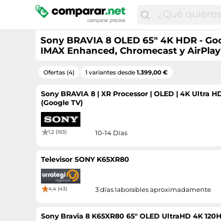
Sony BRAVIA 8 OLED 65" 4K HDR - Goog
IMAX Enhanced, Chromecast y AirPlay
Ofertas (4)
1 variantes desde
1.399,00 €
Sony BRAVIA 8 | XR Processor | OLED | 4K Ultra H
(Google TV)
1,2 (163)
10-14 Días
Televisor SONY K65XR80
4,4 (43)
3 días laborables aproximadamente
Sony Bravia 8 K65XR80 65" OLED UltraHD 4K 120