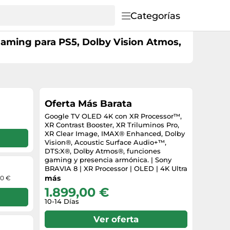
Categorías
aming para PS5, Dolby Vision Atmos,
Oferta Más Barata
Google TV OLED 4K con XR Processor™,
XR Contrast Booster, XR Triluminos Pro,
XR Clear Image, IMAX® Enhanced, Dolby
Vision®, Acoustic Surface Audio+™,
DTS:X®, Dolby Atmos®, funciones
gaming y presencia armónica. | Sony
BRAVIA 8 | XR Processor | OLED | 4K Ultra
HD | Alto rango dinámico (HDR) | Smart
más
00 €
TV (Google TV)
1.899,00 €
10-14 Días
Ver oferta