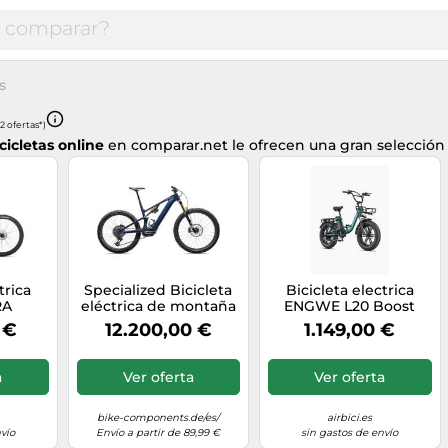
s
2 ofertas*)
cicletas online
en comparar.net le ofrecen una gran selecció
trica
Specialized Bicicleta
Bicicleta electrica
RA
eléctrica de montaña
ENGWE L20 Boost
Turbo Levo 4 Pro
Verde Mar
 €
12.200,00 €
1.149,00 €
Carbon 29" / 27,5" azul
L
a
Ver oferta
Ver oferta
bike-components.de/es/
airbici.es
vío
Envío a partir de 89,99 €
sin gastos de envío