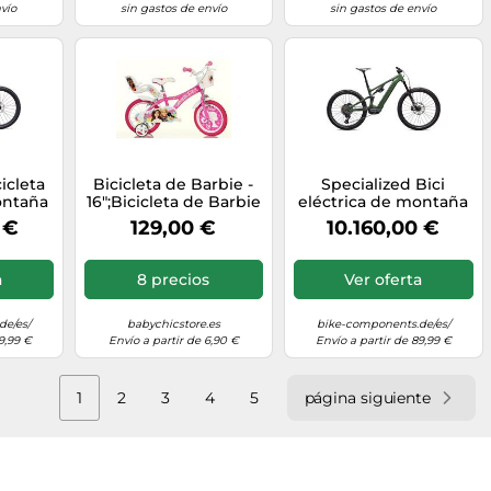
vío
sin gastos de envío
sin gastos de envío
icleta
Bicicleta de Barbie -
Specialized Bici
ontaña
16";Bicicleta de Barbie
eléctrica de montaña
 Comp
- Tallas 12", 14" y 16""
Turbo Levo 4 Expert
 €
129,00 €
10.160,00 €
 XXL
Dino Bike
Carbono 29"/27,5"
verde XXL
a
8 precios
Ver oferta
de/es/
babychicstore.es
bike-components.de/es/
9,99 €
Envío a partir de 6,90 €
Envío a partir de 89,99 €
1
2
3
4
5
página siguiente