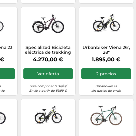
ena 23
Specialized Bicicleta
Urbanbiker Viena 26",
eléctrica de trekking
28"
Turbo Vado 3 4.0
 €
4.270,00 €
1.895,00 €
29"/27,5" lila L
Ver oferta
2 precios
s
bike-components.de/es/
Urbanbiker.es
vío
Envío a partir de 89,99 €
sin gastos de envío