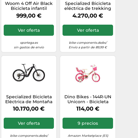
Woom 4 Off Air Black
Specialized Bicicleta
Bicicleta infantil
eléctrica de trekking
Turbo Vado 3 4.0
999,00 €
4.270,00 €
29"/27,5" lila M
Ver oferta
Ver oferta
sportega.es
bike-components.de/es/
sin gastos de envío
Envío a partir de 89,99 €
Specialized Bicicleta
Dino Bikes - 144R-UN
Eléctrica de Montaña
Unicorn - Bicicleta
Turbo Levo R Expert
con diseño de
10.170,00 €
114,00 €
Carbon 29" marrón
Unicornios de 35,6 cm,
XXL
Color Blanco y Rosa
Ver oferta
9 precios
bike-components.de/es/
Amazon Marketplace (ES)