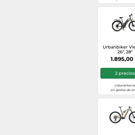
Marin
microsys2000.com/
Reebok Bikes
lifeinformatica.com
pasionbebe.es
Urbanbiker Vi
26", 28"
1.895,00
2 precios
Urbanbiker.e
sin gastos de en