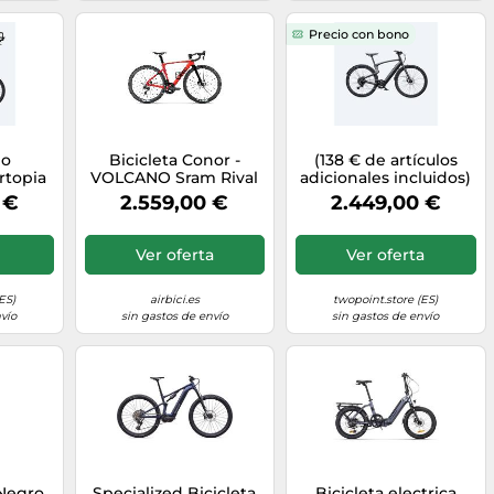
Precio con bono
lo
Bicicleta Conor -
(138 € de artículos
rtopia
VOLCANO Sram Rival
adicionales incluidos)
e-bike
AXS 2x12s XS
Bicicleta eléctrica
 €
2.559,00 €
2.449,00 €
PT
Urtopia Carbon 1 Pro:
80 ~ 195
10 velocidades,
 /
manillar inteligente
Ver oferta
Ver oferta
 mano
con control por voz,
GPS, aplicación e IoT -
M (170-185 cm) / Negro
ES)
airbici.es
twopoint.store (ES)
vío
sin gastos de envío
sin gastos de envío
Negro,
Specialized Bicicleta
Bicicleta electrica