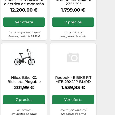
eléctrica de montaña
27,5", 29"
Turbo Levo 4 Pro
12.200,00 €
1.799,00 €
Carbon 29" / 27,5" azul
M
Ver oferta
2 precios
bike-components.de/es/
Urbanbiker.es
Envío a partir de 89,99 €
sin gastos de envío
Nilox, Bike X0,
Reebok - E BIKE FIT
Bicicleta Plegable
MTB 29X2.1P BL/RD
Adulto, Fácil de
SIZE L
201,99 €
1.539,83 €
Transportar, Diseño
Moderno con Cuadro
de Acero Opaco y
7 precios
Ver oferta
Ruedas de Aluminio
de 20'', Bicicleta
Adulto Ligera de 12 kg
amazon.es
microsys2000.com/
sin gastos de envío
sin gastos de envío