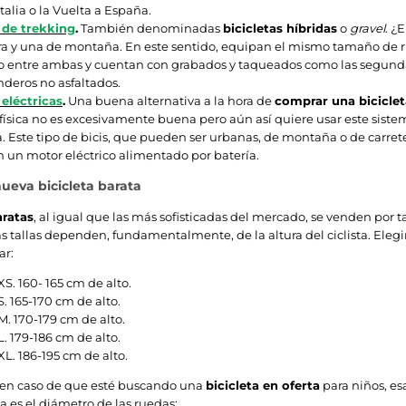
Italia o la Vuelta a España.
s de trekking
.
También denominadas
bicicletas híbridas
o
gravel
. ¿
ra y una de montaña. En este sentido, equipan el mismo tamaño de ru
 entre ambas y cuentan con grabados y taqueados como las segundas
deros no asfaltados.
 eléctricas
.
Una buena alternativa a la hora de
comprar una biciclet
física no es excesivamente buena pero aún así quiere usar este siste
. Este tipo de bicis, que pueden ser urbanas, de montaña o de carret
 un motor eléctrico alimentado por batería.
nueva bicicleta barata
aratas
, al igual que las más sofisticadas del mercado, se venden por 
as tallas dependen, fundamentalmente, de la altura del ciclista. Eleg
ar:
XS. 160- 165 cm de alto.
S. 165-170 cm de alto.
M. 170-179 cm de alto.
L. 179-186 cm de alto.
XL. 186-195 cm de alto.
, en caso de que esté buscando una
bicicleta en oferta
para niños, esa
a es el diámetro de las ruedas: