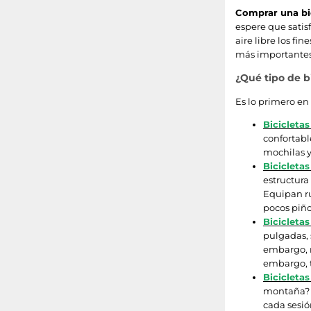
Comprar una bi
espere que satisf
aire libre los f
más importantes 
¿Qué tipo de b
Es lo primero en 
Bicicleta
confortabl
mochilas y
Bicicletas
estructura
Equipan ru
pocos piño
Bicicleta
pulgadas, 
embargo, n
embargo, t
Bicicletas
montaña? E
cada sesió