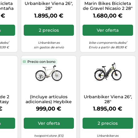
icleta
Urbanbiker Viena 26",
Marin Bikes Bicicleta
ontaña
28"
de Gravel Nicasio 2 28"
 Comp
verde S
 €
1.895,00 €
1.680,00 €
n S
a
2 precios
Ver oferta
de/es/
Urbanbiker.es
bike-components.de/es/
9,99 €
sin gastos de envío
Envío a partir de 89,99 €
Precio con bono
de 2
(Incluye artículos
Urbanbiker Viena 26",
tasy
adicionales) Heybike
28"
leta
EC 1 Pedelec E-Bike
€
999,00 €
1.895,00 €
Diamond Frame - M
(para 160 ~ 180 cm) / ?
Blanco crema?
a
Ver oferta
2 precios
twopoint.store (ES)
Urbanbiker.es