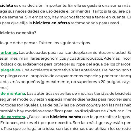
cicleta
es una decisión importante. En ella se gastará una suma más 
aga sus necesidades de uso desde el primer día. Tanto si la quiere para 
ines de semana. Sin embargo, hay muchos factores a tener en cuenta. E
para que elija la
bicicleta en oferta
recomendada para usted.
icicleta necesita?
lo que debe pensar. Existen los siguientes tipos:
s urbanas
.
Las adecuadas para realizar desplazamientos en ciudad. S
es sillines, manillares ergonómicos y cuadros robustos. Además, incor
 bolsos o guardabarros para proteger su ropa del agua de los charcos y
 plegables
.
Una excelente alternativa a las anteriores. De hecho, son
 se pliega con el propósito de ocupar menos espacio y poder ser trans
edas más pequeñas (generalmente, no superiores a 20 pulgadas) y s
nes).
s de montaña
.
Las auténticas estrellas de muchas tiendas de bicicletas
según el modelo, y están especialmente diseñadas para recorrer send
o todas son iguales. Las de
trail
y las de
cross country
son las más hab
ambién hay modelos específicos para las disciplinas de
Enduro
o
Do
 de carretera
.
¿Busca una
bicicleta barata
con la que realizar largas 
ntonces, este es el tipo que necesita. Son las más ligeras y están p
n. Para que se haga una idea, son las mismas que utilizan los corred