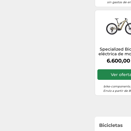
sin gastos de en
Specialized Bic
eléctrica de m
Turbo Levo R
6.600,00
Alloy marrón
Ver ofert
bike-components.
Envío a partir de 8
Bicicletas