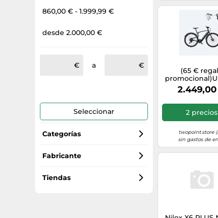
860,00 € - 1.999,99 €
desde 2.000,00 €
a
(65 € rega
promocional)U
Carbon 1 Pro, 
2.449,00
con ChatG
integrado - L (1
cm) / Negro
Seleccionar
2 precios
Aspirador de
twopoint.store (
Categorías
sin gastos de en
Bicicletas eléctricas
Fabricante
Dino Bikes
Bicicletas infantiles
Tiendas
Specialized
Bicicletas de carretera
bike-components.de/es/
Nilox X6 PLUS 