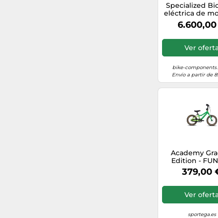
Specialized Bic
eléctrica de m
Turbo Levo R
6.600,00
Alloy marró
Ver ofert
bike-components.
Envío a partir de 8
Academy Gra
Edition - FUN
Green Bicic
379,00 
infantil
Ver ofert
sportega.es