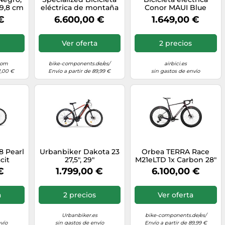
69,8 cm
eléctrica de montaña
Conor MAUI Blue
kg
Turbo Levo R Comp
€
6.600,00 €
1.649,00 €
Alloy azul XL
Ver oferta
2 precios
.com
bike-components.de/es/
airbici.es
1,00 €
Envío a partir de 89,99 €
sin gastos de envío
8 Pearl
Urbanbiker Dakota 23
Orbea TERRA Race
cit
27,5", 29"
M21eLTD 1x Carbon 28"
ntil
Gravel bike negro XL
€
1.799,00 €
6.100,00 €
a
2 precios
Ver oferta
Urbanbiker.es
bike-components.de/es/
vío
sin gastos de envío
Envío a partir de 89,99 €