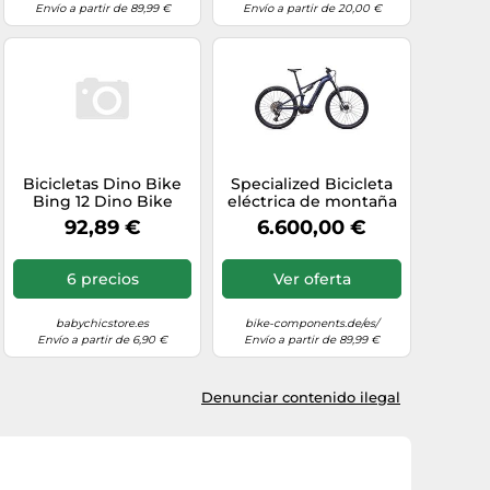
Envío a partir de 89,99 €
Envío a partir de 20,00 €
Bicicletas Dino Bike
Specialized Bicicleta
Bing 12 Dino Bike
eléctrica de montaña
Turbo Levo R Comp
92,89 €
6.600,00 €
Alloy azul XXL
6 precios
Ver oferta
babychicstore.es
bike-components.de/es/
Envío a partir de 6,90 €
Envío a partir de 89,99 €
Denunciar contenido ilegal