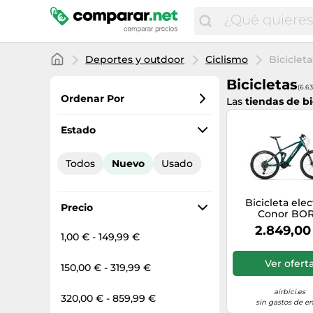
Deportes y outdoor
Ciclismo
Bicicleta
Bicicletas
(6.63
Ordenar Por
Las
tiendas de bi
Favoritos
Estado
Precio más bajo
Todos
Nuevo
Usado
Precio total
Precio más alto
Bicicleta elec
Precio
Conor BO
2.849,00
1,00 € - 149,99 €
Ver ofert
150,00 € - 319,99 €
airbici.es
320,00 € - 859,99 €
sin gastos de en