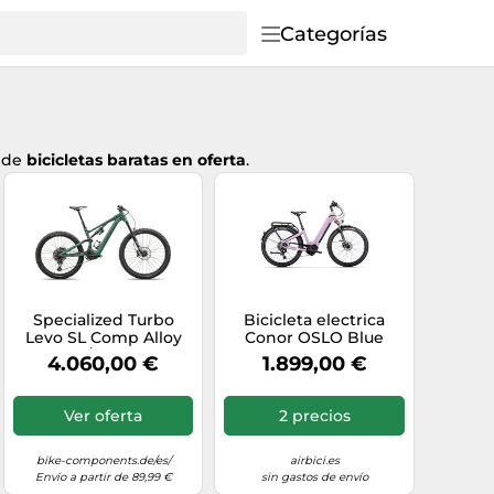
Categorías
n de
bicicletas baratas en oferta
.
Specialized Turbo
Bicicleta electrica
Levo SL Comp Alloy
Conor OSLO Blue
29" / 27,5" E-
4.060,00 €
1.899,00 €
Mountainbike verde
S4
Ver oferta
2 precios
bike-components.de/es/
airbici.es
Envío a partir de 89,99 €
sin gastos de envío