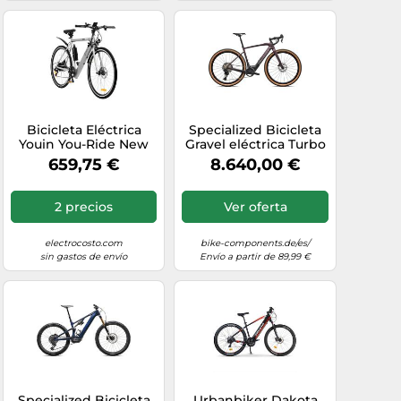
Bicicleta Eléctrica
Specialized Bicicleta
Youin You-Ride New
Gravel eléctrica Turbo
York BK1500
Creo 2 Expert Di2
659,75 €
8.640,00 €
Carbono 28" rojo L
2 precios
Ver oferta
electrocosto.com
bike-components.de/es/
sin gastos de envío
Envío a partir de 89,99 €
Specialized Bicicleta
Urbanbiker Dakota