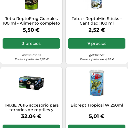
Tetra ReptoFrog Granules
Tetra - ReptoMin Sticks -
100 ml - Alimento completo
Cantidad: 100 ml
para ranas acuáticas y
5,50 €
2,52 €
tritones
3 precios
9 precios
animalzoo.es
goldpet.es
Envío a partir de 3,95 €
Envío a partir de 4,50 €
TRIXIE 76116 accesorio para
Biorept Tropical W 250ml
terrarios de reptiles y
anfibios
32,04 €
5,01 €