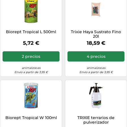
Biorept Tropical L 500ml
Trixie Haya Sustrato Fino
20l
5,72 €
18,59 €
2 precios
4 precios
animalzoo.es
animalzoo.es
Envío a partir de 3,95 €
Envío a partir de 3,95 €
Biorept Tropical W 100ml
TRIXIE terrarios de
pulverizador