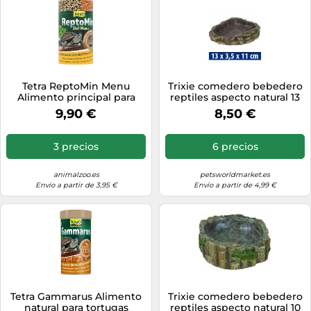
Tetra ReptoMin Menu
Trixie comedero bebedero
Alimento principal para
reptiles aspecto natural 13
tortugas, 250 ml
cm
9,90 €
8,50 €
3 precios
6 precios
animalzoo.es
petsworldmarket.es
Envío a partir de 3,95 €
Envío a partir de 4,99 €
Tetra Gammarus Alimento
Trixie comedero bebedero
natural para tortugas
reptiles aspecto natural 10