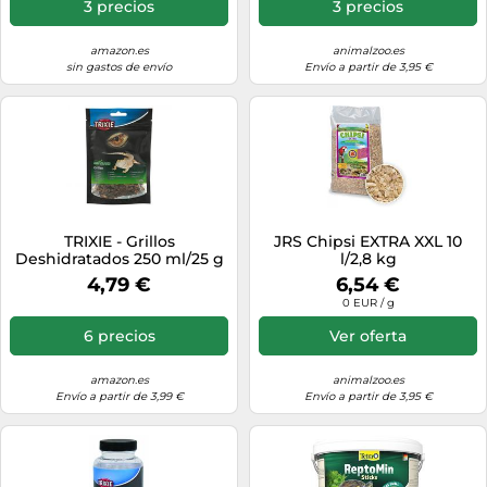
3 precios
3 precios
amazon.es
animalzoo.es
sin gastos de envío
Envío a partir de 3,95 €
TRIXIE - Grillos
JRS Chipsi EXTRA XXL 10
Deshidratados 250 ml/25 g
l/2,8 kg
para Reptiles, Alimento
4,79 €
6,54 €
Natural Rico en Proteínas,
0 EUR / g
Complemento Nutritivo
para Lagartos, Tortugas y
6 precios
Ver oferta
Anfibios
amazon.es
animalzoo.es
Envío a partir de 3,99 €
Envío a partir de 3,95 €