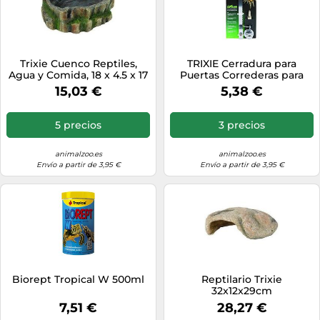
Trixie Cuenco Reptiles,
TRIXIE Cerradura para
Agua y Comida, 18 x 4.5 x 17
Puertas Correderas para
cm, Reptiles
Reptiles
15,03 €
5,38 €
5 precios
3 precios
animalzoo.es
animalzoo.es
Envío a partir de 3,95 €
Envío a partir de 3,95 €
Biorept Tropical W 500ml
Reptilario Trixie
32x12x29cm
7,51 €
28,27 €