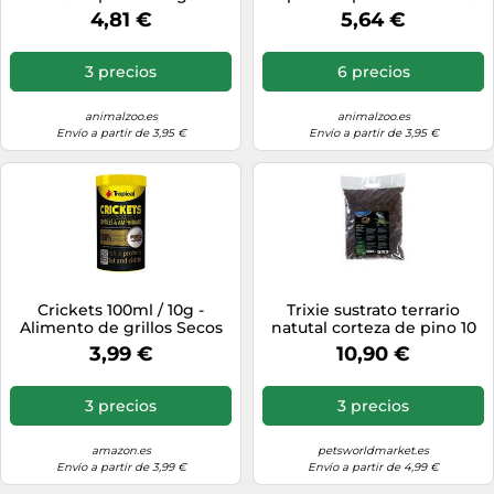
acuáticas, 250 ml
cm
4,81 €
5,64 €
3 precios
6 precios
animalzoo.es
animalzoo.es
Envío a partir de 3,95 €
Envío a partir de 3,95 €
Crickets 100ml / 10g -
Trixie sustrato terrario
Alimento de grillos Secos
natutal corteza de pino 10
para Reptiles y Anfibios
litros
3,99 €
10,90 €
3 precios
3 precios
amazon.es
petsworldmarket.es
Envío a partir de 3,99 €
Envío a partir de 4,99 €