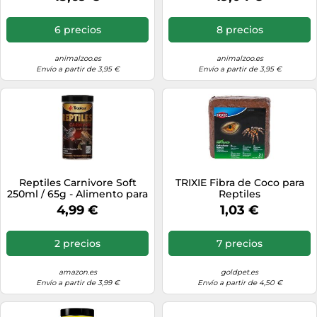
6 precios
8 precios
animalzoo.es
animalzoo.es
Envío a partir de 3,95 €
Envío a partir de 3,95 €
Reptiles Carnivore Soft
TRIXIE Fibra de Coco para
250ml / 65g - Alimento para
Reptiles
Reptiles carnívoros y
4,99 €
1,03 €
omnívoros
2 precios
7 precios
amazon.es
goldpet.es
Envío a partir de 3,99 €
Envío a partir de 4,50 €