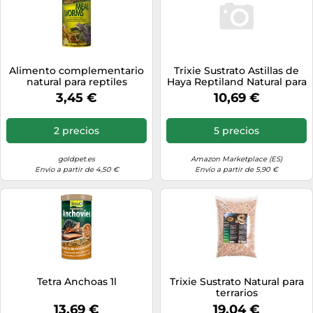
Alimento complementario
Trixie Sustrato Astillas de
natural para reptiles
Haya Reptiland Natural para
Mealworms - Tropical -
Terrario 10 L
3,45 €
10,69 €
Cantidad: 100 ml
2 precios
5 precios
goldpet.es
Amazon Marketplace (ES)
Envío a partir de 4,50 €
Envío a partir de 5,90 €
Tetra Anchoas 1l
Trixie Sustrato Natural para
terrarios
13,69 €
19,04 €