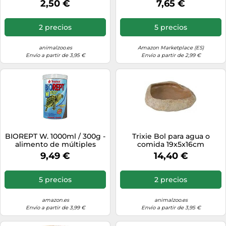
2,50 €
7,65 €
2 precios
5 precios
animalzoo.es
Amazon Marketplace (ES)
Envío a partir de 3,95 €
Envío a partir de 2,99 €
BIOREPT W. 1000ml / 300g -
Trixie Bol para agua o
alimento de múltiples
comida 19x5x16cm
Ingredientes para la
9,49 €
14,40 €
alimentación Diaria de
Tortugas anfibias y
acuáticas omnívoras y
5 precios
2 precios
carnívoras, Comida
Tortugas de Agua
amazon.es
animalzoo.es
Envío a partir de 3,99 €
Envío a partir de 3,95 €