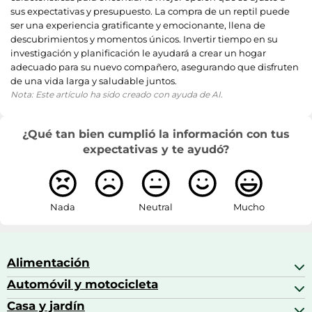
sus expectativas y presupuesto. La compra de un reptil puede
ser una experiencia gratificante y emocionante, llena de
descubrimientos y momentos únicos. Invertir tiempo en su
investigación y planificación le ayudará a crear un hogar
adecuado para su nuevo compañero, asegurando que disfruten
de una vida larga y saludable juntos.
Nota: Este artículo ha sido creado con ayuda de AI.
¿Qué tan bien cumplió la información con tus
expectativas y te ayudó?
Nada
Neutral
Mucho
Alimentación
Automóvil y motocicleta
Bebidas
Bebidas espirituosas
Casa y jardín
Accesorios para coche