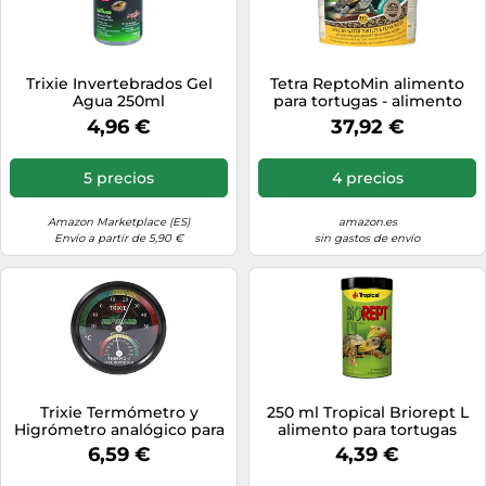
Trixie Invertebrados Gel
Tetra ReptoMin alimento
Agua 250ml
para tortugas - alimento
especialmente adaptadas a
4,96 €
37,92 €
las tortugas, 10 l
5 precios
4 precios
Amazon Marketplace (ES)
amazon.es
Envío a partir de 5,90 €
sin gastos de envío
Trixie Termómetro y
250 ml Tropical Briorept L
Higrómetro analógico para
alimento para tortugas
reptiles
6,59 €
4,39 €