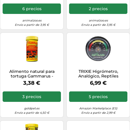
6 precios
2 precios
animalzoo.es
animalzoo.es
Envío a partir de 3,95 €
Envío a partir de 3,95 €
Alimento natural para
TRIXIE Higrómetro,
tortuga Gammarus -
Analógico, Reptiles
Tropical - Cantidad: 100 ml
3,38 €
6,99 €
3 precios
5 precios
goldpet.es
Amazon Marketplace (ES)
Envío a partir de 4,50 €
Envío a partir de 2,99 €