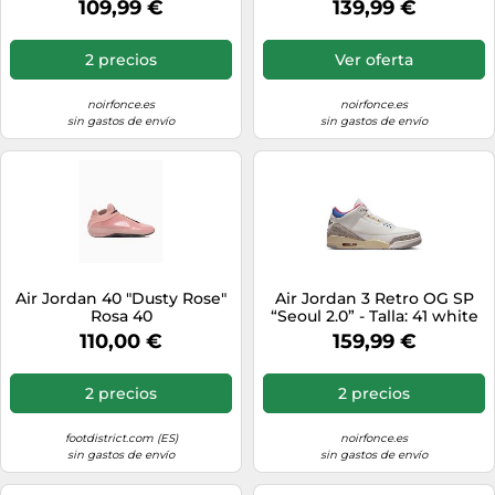
109,99 €
139,99 €
2 precios
Ver oferta
noirfonce.es
noirfonce.es
sin gastos de envío
sin gastos de envío
Air Jordan 40 "Dusty Rose"
Air Jordan 3 Retro OG SP
Rosa 40
“Seoul 2.0” - Talla: 41 white
110,00 €
159,99 €
2 precios
2 precios
footdistrict.com (ES)
noirfonce.es
sin gastos de envío
sin gastos de envío