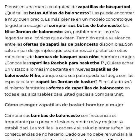
Piense en una marca cualquiera de
zapatillas de básquetbol
.
¿Qué tal las
botas Adidas de baloncesto
? Las puede encontrar
a muy buen precio. Es más, piense en un modelo concreto que
le gustaría escoger al
comprar sus botas de baloncesto
: las
Nike Jordan de baloncesto
son, posiblemente, las más
legendarias e icónicas que existen. También está a su alcance
entre las
ofertas de zapatillas de baloncesto
disponibles. Son
solo un par de ejemplos que podríamos completar con otras
menciones de
bambas de basquet para niño
, hombre o mujer.
¿Conoce las
zapatillas Reebok para basketball
? ¿Quiere echar
un vistazo a lo más impactante en nuevas
zapatillas de
baloncesto Nike
, aunque solo sea para quedarse luego con las
espectaculares
zapatillas Jordan de basket
? El resultado será
el mismo: fantásticas
ofertas de zapatillas de baloncesto
en
todas ellas, alcanzables para usted gracias a Comparar.net.
Cómo escoger zapatillas de basket hombre o mujer
Cambiar sus
bambas de baloncesto
con frecuencia es
importante para prevenir lesiones, rendir más y mejorar su
estabilidad. Las rodillas, la cadera y su salud plantar sufren las
consecuencias de no hacerlo. Dado que no debe renunciar a la