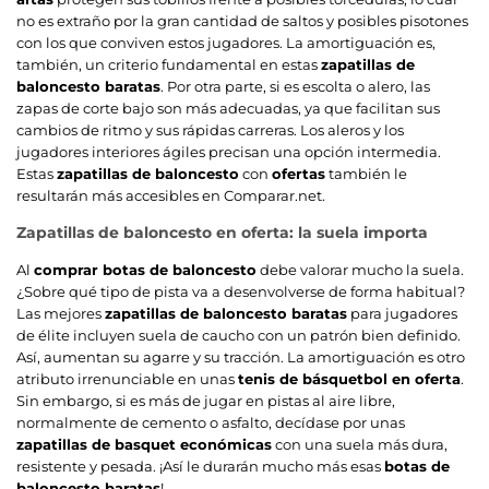
no es extraño por la gran cantidad de saltos y posibles pisotones
con los que conviven estos jugadores. La amortiguación es,
también, un criterio fundamental en estas
zapatillas de
baloncesto baratas
. Por otra parte, si es escolta o alero, las
zapas de corte bajo son más adecuadas, ya que facilitan sus
cambios de ritmo y sus rápidas carreras. Los aleros y los
jugadores interiores ágiles precisan una opción intermedia.
Estas
zapatillas de baloncesto
con
ofertas
también le
resultarán más accesibles en Comparar.net.
Zapatillas de baloncesto en oferta: la suela importa
Al
comprar botas de baloncesto
debe valorar mucho la suela.
¿Sobre qué tipo de pista va a desenvolverse de forma habitual?
Las mejores
zapatillas de baloncesto baratas
para jugadores
de élite incluyen suela de caucho con un patrón bien definido.
Así, aumentan su agarre y su tracción. La amortiguación es otro
atributo irrenunciable en unas
tenis de básquetbol en oferta
.
Sin embargo, si es más de jugar en pistas al aire libre,
normalmente de cemento o asfalto, decídase por unas
zapatillas de basquet económicas
con una suela más dura,
resistente y pesada. ¡Así le durarán mucho más esas
botas de
baloncesto baratas
!