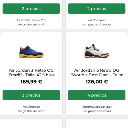
2 precios
2 precios
footdistrict.com (ES)
noirfonce.es
sin gastos de envío
sin gastos de envío
Air Jordan 3 Retro OG
Air Jordan 3 Retro OG
"Brazil" - Talla: 42.5 blue
"World's Best Dad" - Talla:
45 white
169,99 €
126,00 €
3 precios
4 precios
noirfonce.es
footdistrict.com (ES)
sin gastos de envío
sin gastos de envío