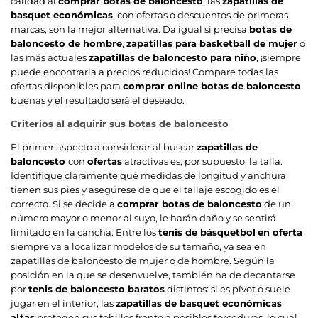
calidad al
comprar botas de baloncesto
, las
zapatillas de
basquet económicas
, con ofertas o descuentos de primeras
marcas, son la mejor alternativa. Da igual si precisa
botas de
baloncesto de hombre
,
zapatillas para basketball de mujer
o
las más actuales
zapatillas de baloncesto para niño
, ¡siempre
puede encontrarla a precios reducidos! Compare todas las
ofertas disponibles para
comprar online botas de baloncesto
buenas y el resultado será el deseado.
Criterios al adquirir sus botas de baloncesto
El primer aspecto a considerar al buscar
zapatillas de
baloncesto
con
ofertas
atractivas es, por supuesto, la talla.
Identifique claramente qué medidas de longitud y anchura
tienen sus pies y asegúrese de que el tallaje escogido es el
correcto. Si se decide a
comprar botas de baloncesto
de un
número mayor o menor al suyo, le harán daño y se sentirá
limitado en la cancha. Entre los
tenis de básquetbol
en oferta
siempre va a localizar modelos de su tamaño, ya sea en
zapatillas de baloncesto de mujer o de hombre. Según la
posición en la que se desenvuelve, también ha de decantarse
por
tenis de baloncesto baratos
distintos: si es pívot o suele
jugar en el interior, las
zapatillas de basquet económicas
altas
protegen sus tobillos frente a posibles torceduras, lo cual