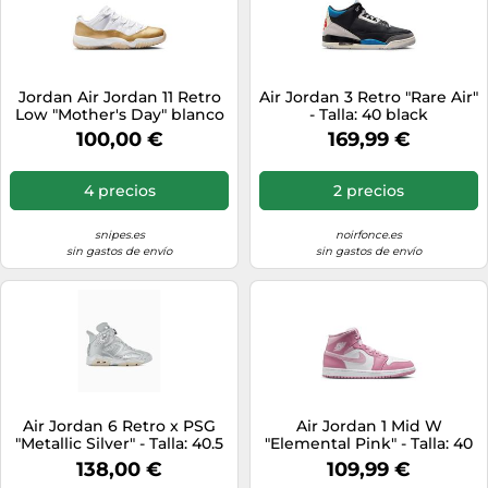
Jordan Air Jordan 11 Retro
Air Jordan 3 Retro "Rare Air"
Low "Mother's Day" blanco
- Talla: 40 black
40
100,00 €
169,99 €
4 precios
2 precios
snipes.es
noirfonce.es
sin gastos de envío
sin gastos de envío
Air Jordan 6 Retro x PSG
Air Jordan 1 Mid W
"Metallic Silver" - Talla: 40.5
"Elemental Pink" - Talla: 40
grey
pink
138,00 €
109,99 €