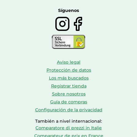
Farmacia veterinaria
Botas mujer
Calzado de montaña
Síguenos
Aviso legal
Protección de datos
Los más buscados
Registrar tienda
Sobre nosotros
Guía de compras
Configuración de la privacidad
También a nivel internacional:
Comparatore di prezzi in Italie
Comparateur de prix en France