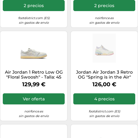
2 precios
2 precios
footdistrict.com (ES)
noirfonce.es
sin gastos de envío
sin gastos de envío
Air Jordan 1 Retro Low OG
Jordan Air Jordan 3 Retro
"Floral Swoosh" - Talla: 45
OG "Spring is in the Air"
white
beige 44
129,99 €
126,00 €
Ver oferta
4 precios
noirfonce.es
footdistrict.com (ES)
sin gastos de envío
sin gastos de envío