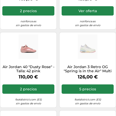
2 precios
Ver oferta
noirfonce.es
noirfonce.es
sin gastos de envío
sin gastos de envío
Air Jordan 40 "Dusty Rose" -
Air Jordan 3 Retro OG
Talla: 42 pink
"Spring is in the Air" Multi
39
110,00 €
126,00 €
2 precios
5 precios
footdistrict.com (ES)
footdistrict.com (ES)
sin gastos de envío
sin gastos de envío