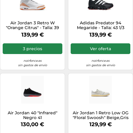
Air Jordan 3 Retro W
Adidas Predator 94
"Orange Citrus" - Talla: 39
Megaride - Talla: 43 1/3
white
black
139,99 €
139,99 €
3 precios
Ver oferta
noirfonce.es
noirfonce.es
sin gastos de envío
sin gastos de envío
Air Jordan 40 "Infrared"
Air Jordan 1 Retro Low OG
Negro 41
"Floral Swoosh" Beige,Gris
44
130,00 €
129,99 €