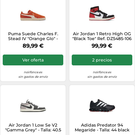
Puma Suede Charles F.
Air Jordan 1 Retro High OG
Stead IV "Orange Glo" -
"Black Toe" Ref. DZ5485-106
Talla: 43 orange
Color Multi Talla 40
89,99 €
99,99 €
Ver oferta
2 precios
noirfonce.es
noirfonce.es
sin gastos de envío
sin gastos de envío
Air Jordan 1 Low Se V2
Adidas Predator 94
"Gamma Grey" - Talla: 40.5
Megaride - Talla: 44 black
white