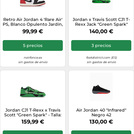
Retro Air Jordan 4 'Rare Air'
Jordan x Travis Scott CJ1 T-
PS, Blanco Opulento Jardín,
Rexx Jack "Green Spark"
43 EU
Verde 41
99,99 €
140,00 €
5 precios
3 precios
noirfonce.es
footdistrict.com (ES)
sin gastos de envío
sin gastos de envío
Jordan CJ1 T-Rexx x Travis
Air Jordan 40 "Infrared"
Scott "Green Spark" - Talla:
Negro 42
44 green
159,99 €
130,00 €