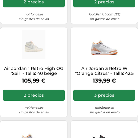
2 precios
2 precios
noirfonce.es
footdistrict.com (ES)
sin gastos de envío
sin gastos de envío
Air Jordan 1 Retro High OG
Air Jordan 3 Retro W
"Sail" - Talla: 40 beige
"Orange Citrus" - Talla: 42.5
white
105,99 €
139,99 €
2 precios
3 precios
noirfonce.es
noirfonce.es
sin gastos de envío
sin gastos de envío