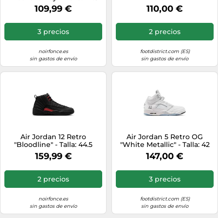
white
109,99 €
110,00 €
3 precios
2 precios
noirfonce.es
footdistrict.com (ES)
sin gastos de envío
sin gastos de envío
Air Jordan 12 Retro
Air Jordan 5 Retro OG
"Bloodline" - Talla: 44.5
"White Metallic" - Talla: 42
black
white
159,99 €
147,00 €
2 precios
3 precios
noirfonce.es
footdistrict.com (ES)
sin gastos de envío
sin gastos de envío