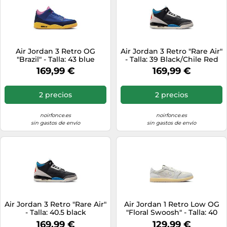
Air Jordan 3 Retro OG
Air Jordan 3 Retro "Rare Air"
"Brazil" - Talla: 43 blue
- Talla: 39 Black/Chile Red
169,99 €
169,99 €
2 precios
2 precios
noirfonce.es
noirfonce.es
sin gastos de envío
sin gastos de envío
Air Jordan 3 Retro "Rare Air"
Air Jordan 1 Retro Low OG
- Talla: 40.5 black
"Floral Swoosh" - Talla: 40
white
169,99 €
129,99 €