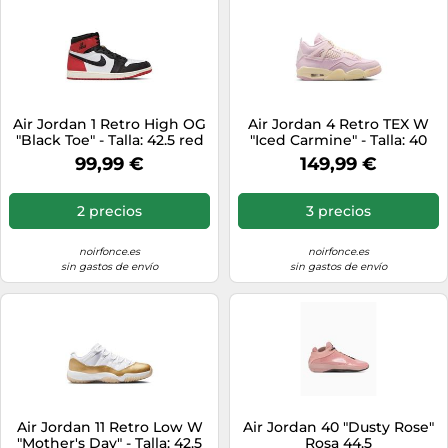
Air Jordan 1 Retro High OG
Air Jordan 4 Retro TEX W
"Black Toe" - Talla: 42.5 red
"Iced Carmine" - Talla: 40
pink
99,99 €
149,99 €
2 precios
3 precios
noirfonce.es
noirfonce.es
sin gastos de envío
sin gastos de envío
Air Jordan 11 Retro Low W
Air Jordan 40 "Dusty Rose"
"Mother's Day" - Talla: 42.5
Rosa 44.5