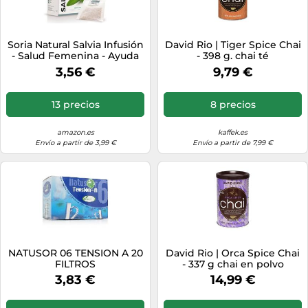
Soria Natural Salvia Infusión
David Rio | Tiger Spice Chai
- Salud Femenina - Ayuda
- 398 g. chai té
en Caso De Síntomas de
3,56 €
9,79 €
Menopausia - Infusión de
Salvia (Salvia officinalis) -
100% Natural - Caja con 20
13 precios
8 precios
Bolsas Filtro
amazon.es
kaffek.es
Envío a partir de 3,99 €
Envío a partir de 7,99 €
NATUSOR 06 TENSION A 20
David Rio | Orca Spice Chai
FILTROS
- 337 g chai en polvo
3,83 €
14,99 €