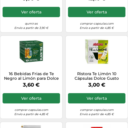
Ver oferta
Ver oferta
qumir.es
comprar-capsulas.com
Envío a partir de 3,90 €
Envío a partir de 4,85 €
16 Bebidas Frias de Te
Ristora Te Limón 10
Negro al Limón para Dolce
Cápsulas Dolce Gusto
Gusto
3,60 €
3,00 €
Ver oferta
Ver oferta
comprar-capsulas.com
comprar-capsulas.com
Envío a partir de 4,85 €
Envío a partir de 4,85 €