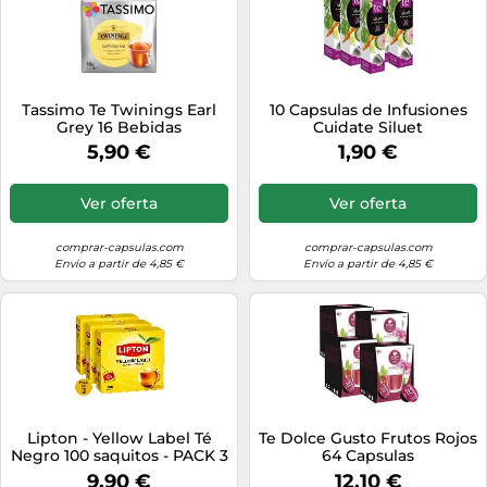
Tassimo Te Twinings Earl
10 Capsulas de Infusiones
Grey 16 Bebidas
Cuidate Siluet
5,90 €
1,90 €
Ver oferta
Ver oferta
comprar-capsulas.com
comprar-capsulas.com
Envío a partir de 4,85 €
Envío a partir de 4,85 €
Lipton - Yellow Label Té
Te Dolce Gusto Frutos Rojos
Negro 100 saquitos - PACK 3
64 Capsulas
UDS
9,90 €
12,10 €