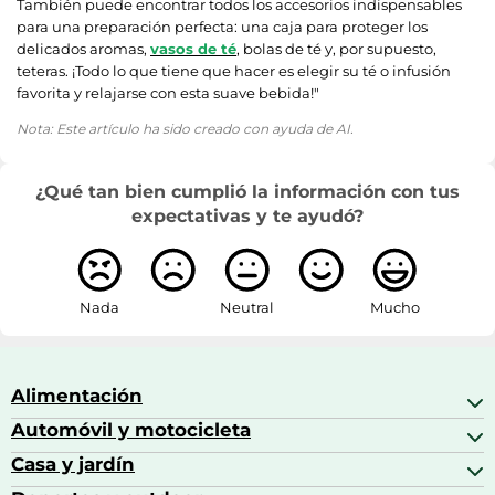
También puede encontrar todos los accesorios indispensables
para una preparación perfecta: una caja para proteger los
delicados aromas,
vasos de té
, bolas de té y, por supuesto,
teteras. ¡Todo lo que tiene que hacer es elegir su té o infusión
favorita y relajarse con esta suave bebida!"
Nota: Este artículo ha sido creado con ayuda de AI.
¿Qué tan bien cumplió la información con tus
expectativas y te ayudó?
Nada
Neutral
Mucho
Alimentación
Automóvil y motocicleta
Bebidas
Bebidas espirituosas
Casa y jardín
Accesorios para coche
Brandy
Aceite de motor y manutención