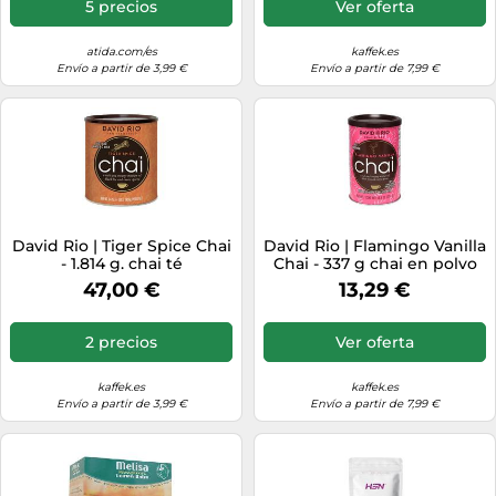
5 precios
Ver oferta
atida.com/es
kaffek.es
Envío a partir de 3,99 €
Envío a partir de 7,99 €
David Rio | Tiger Spice Chai
David Rio | Flamingo Vanilla
- 1.814 g. chai té
Chai - 337 g chai en polvo
47,00 €
13,29 €
2 precios
Ver oferta
kaffek.es
kaffek.es
Envío a partir de 3,99 €
Envío a partir de 7,99 €