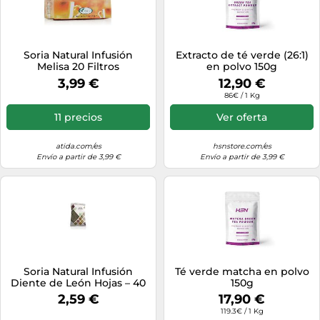
Soria Natural Infusión
Extracto de té verde (26:1)
Melisa 20 Filtros
en polvo 150g
3,99 €
12,90 €
86€ / 1 Kg
11 precios
Ver oferta
atida.com/es
hsnstore.com/es
Envío a partir de 3,99 €
Envío a partir de 3,99 €
Soria Natural Infusión
Té verde matcha en polvo
Diente de León Hojas – 40
150g
g
2,59 €
17,90 €
119.3€ / 1 Kg