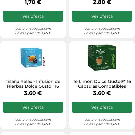
1,70 €
2,80 €
Ver oferta
Ver oferta
comprar-capsulas.com
comprar-capsulas.com
Envío a partir de 4,85 €
Envío a partir de 4,85 €
Tisana Relax - Infusión de
Te Limón Dolce Gusto®* 16
Hierbas Dolce Gusto | 16
Cápsulas Compatibles
Cápsulas
3,60 €
3,60 €
Ver oferta
Ver oferta
comprar-capsulas.com
comprar-capsulas.com
Envío a partir de 4,85 €
Envío a partir de 4,85 €