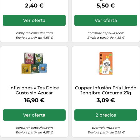
2,40 €
5,50 €
Ver oferta
Ver oferta
comprar-capsulas.com
comprar-capsulas.com
Envío a partir de 4,85 €
Envío a partir de 4,85 €
Infusiones y Tes Dolce
Cupper Infusión Fría Limón
Gusto sin Azucar
Jengibre Cúrcuma 27g
16,90 €
3,09 €
Ver oferta
2 precios
comprar-capsulas.com
promofarma.com
Envío a partir de 4,85 €
Envío a partir de 2,99 €