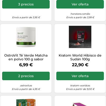
3 precios
Ver oferta
hsnstore.com/es
Envío a partir de 3,95 €
Envío a partir de 3,99 €
OstroVit Té Verde Matcha
Kratom World Hibisco de
en polvo 100 g sabor
Sudán 100g
natural
6,99 €
22,90 €
2 precios
Ver oferta
ostrovit.es
kratom-world.es
Envío a partir de 4,95 €
Envío a partir de 9,00 €