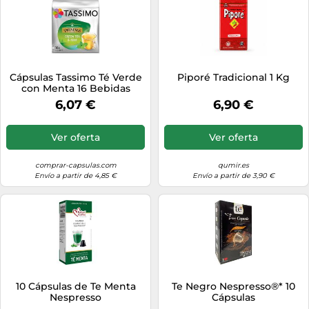
Cápsulas Tassimo Té Verde
Piporé Tradicional 1 Kg
con Menta 16 Bebidas
6,07 €
6,90 €
Ver oferta
Ver oferta
comprar-capsulas.com
qumir.es
Envío a partir de 4,85 €
Envío a partir de 3,90 €
10 Cápsulas de Te Menta
Te Negro Nespresso®* 10
Nespresso
Cápsulas