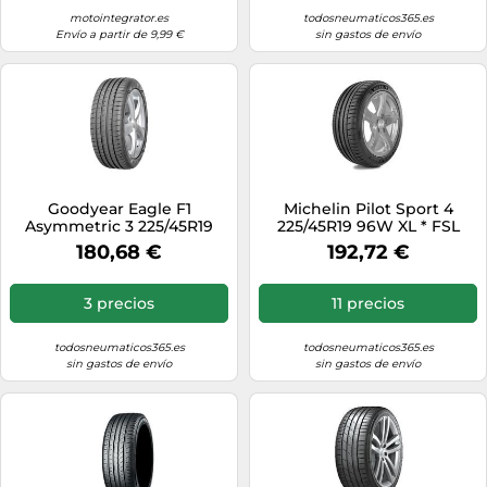
motointegrator.es
todosneumaticos365.es
Envío a partir de 9,99 €
sin gastos de envío
Goodyear Eagle F1
Michelin Pilot Sport 4
Asymmetric 3 225/45R19
225/45R19 96W XL * FSL
96W XL ROF FP *
180,68 €
192,72 €
3 precios
11 precios
todosneumaticos365.es
todosneumaticos365.es
sin gastos de envío
sin gastos de envío