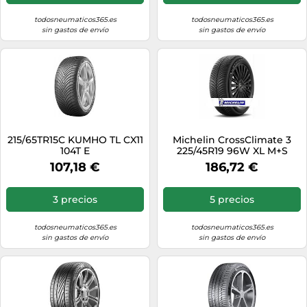
todosneumaticos365.es
todosneumaticos365.es
sin gastos de envío
sin gastos de envío
215/65TR15C KUMHO TL CX11
Michelin CrossClimate 3
104T E
225/45R19 96W XL M+S
3PMSF TL
107,18 €
186,72 €
3 precios
5 precios
todosneumaticos365.es
todosneumaticos365.es
sin gastos de envío
sin gastos de envío