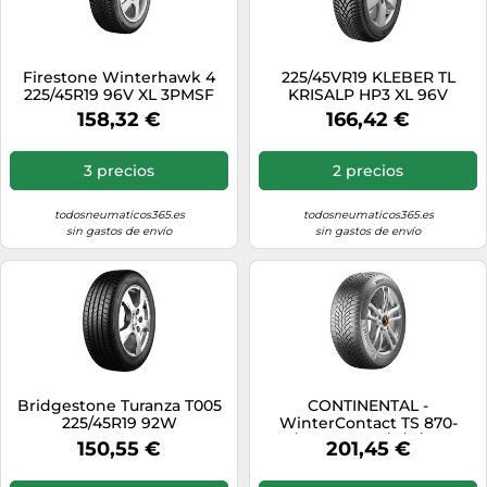
Firestone Winterhawk 4
225/45VR19 KLEBER TL
225/45R19 96V XL 3PMSF
KRISALP HP3 XL 96V
M+S
158,32 €
166,42 €
3 precios
2 precios
todosneumaticos365.es
todosneumaticos365.es
sin gastos de envío
sin gastos de envío
Bridgestone Turanza T005
CONTINENTAL -
225/45R19 92W
WinterContact TS 870-
155/70 R 19-88T/C/C/71dB -
150,55 €
201,45 €
Neumáticos de invierno