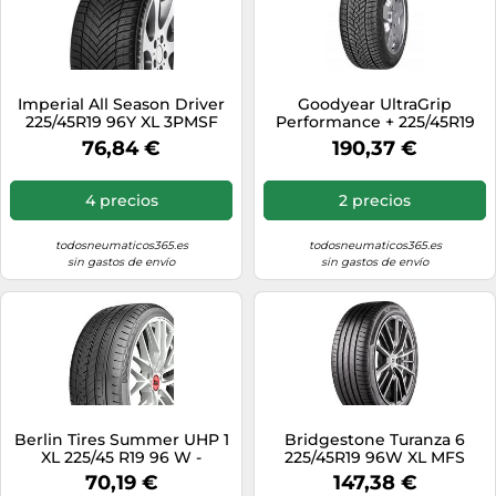
Imperial All Season Driver
Goodyear UltraGrip
225/45R19 96Y XL 3PMSF
Performance + 225/45R19
96V XL 3PMSF
76,84 €
190,37 €
4 precios
2 precios
todosneumaticos365.es
todosneumaticos365.es
sin gastos de envío
sin gastos de envío
Berlin Tires Summer UHP 1
Bridgestone Turanza 6
XL 225/45 R19 96 W -
225/45R19 96W XL MFS
C/B/72dB Neumático de
BSW
70,19 €
147,38 €
Verano