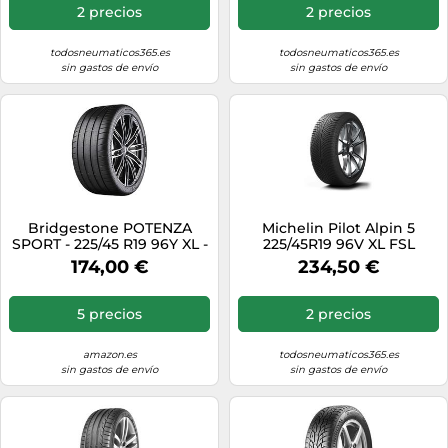
2 precios
2 precios
todosneumaticos365.es
todosneumaticos365.es
sin gastos de envío
sin gastos de envío
Bridgestone POTENZA
Michelin Pilot Alpin 5
SPORT - 225/45 R19 96Y XL -
225/45R19 96V XL FSL
C/A/72 - Neumático de
174,00 €
234,50 €
verano (Turismo y SUV)
5 precios
2 precios
amazon.es
todosneumaticos365.es
sin gastos de envío
sin gastos de envío