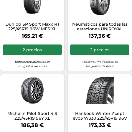
Dunlop SP Sport Maxx RT
Neumáticos para todas las
225/45R19 96W MFS XL
estaciones UNIROYAL
AllSeasonExpert 2
165,21 €
137,36 €
225/45R19 96W XL
2 precios
2 precios
todosneumaticos365.es
todosneumaticos365.es
sin gastos de envío
sin gastos de envío
Michelin Pilot Sport 4 S
Hankook Winter i*cept
225/45R19 96Y XL
evo3 W330 225/45R19 96V
XL 3PMSF
186,38 €
173,33 €