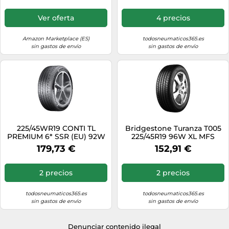
Ver oferta
4 precios
Amazon Marketplace (ES)
todosneumaticos365.es
sin gastos de envío
sin gastos de envío
225/45WR19 CONTI TL
Bridgestone Turanza T005
PREMIUM 6* SSR (EU) 92W
225/45R19 96W XL MFS
BSW
179,73 €
152,91 €
2 precios
2 precios
todosneumaticos365.es
todosneumaticos365.es
sin gastos de envío
sin gastos de envío
Denunciar contenido ilegal