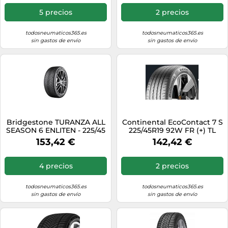
5 precios
2 precios
todosneumaticos365.es
todosneumaticos365.es
sin gastos de envío
sin gastos de envío
Bridgestone TURANZA ALL
Continental EcoContact 7 S
SEASON 6 ENLITEN - 225/45
225/45R19 92W FR (+) TL
R19 96W XL - B/B/70 -
EVC
153,42 €
142,42 €
Neumático Todo Tiempo
(Turismo y SUV)
4 precios
2 precios
todosneumaticos365.es
todosneumaticos365.es
sin gastos de envío
sin gastos de envío