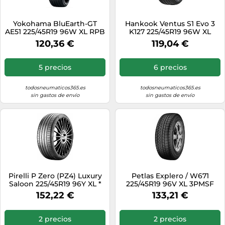
Yokohama BluEarth-GT
Hankook Ventus S1 Evo 3
AE51 225/45R19 96W XL RPB
K127 225/45R19 96W XL
120,36 €
119,04 €
5 precios
6 precios
todosneumaticos365.es
todosneumaticos365.es
sin gastos de envío
sin gastos de envío
Pirelli P Zero (PZ4) Luxury
Petlas Explero / W671
Saloon 225/45R19 96Y XL *
225/45R19 96V XL 3PMSF
M+S
152,22 €
133,21 €
2 precios
2 precios