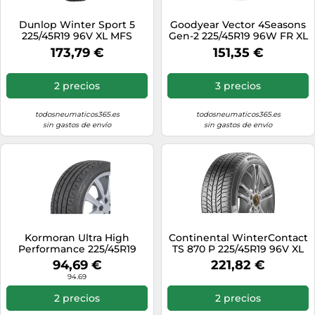
Dunlop Winter Sport 5
Goodyear Vector 4Seasons
225/45R19 96V XL MFS
Gen-2 225/45R19 96W FR XL
3PMSF
3PMSF
173,79 €
151,35 €
2 precios
3 precios
todosneumaticos365.es
todosneumaticos365.es
sin gastos de envío
sin gastos de envío
Kormoran Ultra High
Continental WinterContact
Performance 225/45R19
TS 870 P 225/45R19 96V XL
96W XL
FR BSW 3PMSF
94,69 €
221,82 €
94.69
2 precios
2 precios