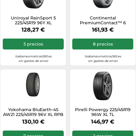
Uniroyal RainSport 5
Continental
225/45R19 96Y XL
PremiumContact™ 6
225/45R19 96W XL FR EVC
128,27 €
161,93 €
3 precios
8 precios
todosneumaticos365.es
todosneumaticos365.es
sin gastos de envío
sin gastos de envío
Yokohama BluEarth-4S
Pirelli Powergy 225/45R19
AW21 225/45R19 96V XL RPB
96W XL TL
3PMSF
130,10 €
146,97 €
7 precios
2 precios