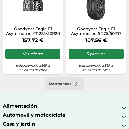
Goodyear Eagle F1
Goodyear Eagle F1
Asymmetric AT 235/50R20
Asymmetric 6 225/50R17
104W J LR XL
94Y BSW
157,72 €
107,56 €
Ver oferta
5 precios
todosneumaticos365.es
todosneumaticos365.es
sin gastos de envío
sin gastos de envío
Mostrar todo
Alimentación
Automóvil y motocicleta
Bebidas
Bebidas espirituosas
Casa y jardín
Accesorios para coche