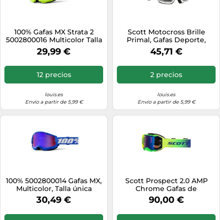
100% Gafas MX Strata 2
Scott Motocross Brille
5002800016 Multicolor Talla
Primal, Gafas Deporte,
única
Weiß, 278597
29,99 €
45,71 €
12 precios
2 precios
louis.es
louis.es
Envío a partir de 5,99 €
Envío a partir de 5,99 €
100% 5002800014 Gafas MX,
Scott Prospect 2.0 AMP
Multicolor, Talla única
Chrome Gafas de
motocross, morado/amarillo
30,49 €
90,00 €