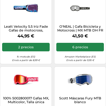
Leatt Velocity 5.5 Iriz Fade
O'NEAL | Gafa Bicicleta y
Gafas de motocross,
Motocross | MX MTB DH FR
turquesa, Talla única
| Lente resistente a los
44,95 €
41,50 €
arañazos con tratamiento
antivaho, 100% protección
UV | Gafa B-10 Solid V.24 |
2 precios
6 precios
Unisex | Negro plateado |
Una talla
fc-moto.de (ES)
Amazon Marketplace (ES)
Envío a partir de 8,99 €
Envío a partir de 9,95 €
100% 5002800017 Gafas MX,
Scott Máscaras Fury MTB
Multicolor, Talla única
blanco