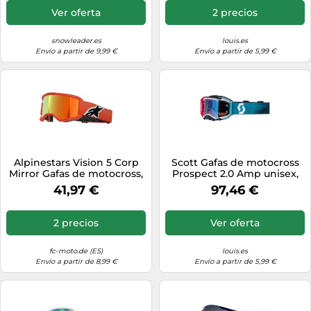
Ver oferta
2 precios
snowleader.es
louis.es
Envío a partir de 9,99 €
Envío a partir de 5,99 €
Alpinestars Vision 5 Corp
Scott Gafas de motocross
Mirror Gafas de motocross,
Prospect 2.0 Amp unisex,
naranja, Talla única
onesize
41,97 €
97,46 €
2 precios
Ver oferta
fc-moto.de (ES)
louis.es
Envío a partir de 8,99 €
Envío a partir de 5,99 €