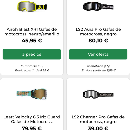
Airoh Blast XR1 Gafas de
LS2 Aura Pro Gafas de
motocross, negro/amarillo
motocross, negro
45,95 €
80,10 €
3 precios
Ver oferta
fc-moto.de (ES)
fc-moto.de (ES)
Envío a partir de 8,99 €
Envío a partir de 8,99 €
Leatt Velocity 6.5 Iriz Guard
LS2 Charger Pro Gafas de
Gafas de Motocross,
motocross, negro
turquesa, Talla única
79,95 €
39,00 €