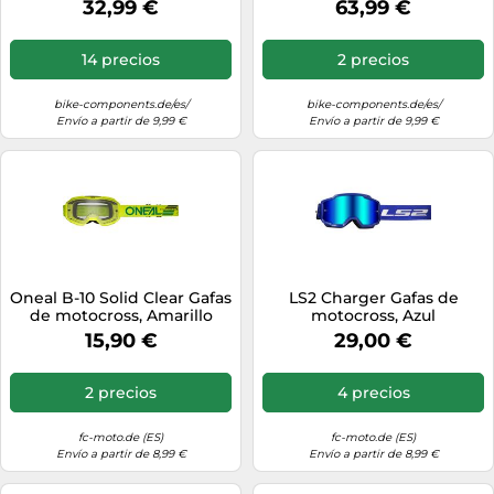
32,99 €
63,99 €
14 precios
2 precios
bike-components.de/es/
bike-components.de/es/
Envío a partir de 9,99 €
Envío a partir de 9,99 €
Oneal B-10 Solid Clear Gafas
LS2 Charger Gafas de
de motocross, Amarillo
motocross, Azul
neón, Talla única
15,90 €
29,00 €
2 precios
4 precios
fc-moto.de (ES)
fc-moto.de (ES)
Envío a partir de 8,99 €
Envío a partir de 8,99 €