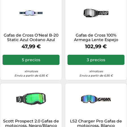
Gafas de Cross O'Neal B-20
Gafas de Cross 100%
Static Azul Océano Azul
Armega Lente Espejo
Océano
Negro Negro
47,99 €
102,99 €
5 precios
3 precios
xlmoto.es
xlmoto.es
Envío a partir de 6,95 €
Envío a partir de 6,95 €
Scott Prospect 2.0 Gafas de
LS2 Charger Pro Gafas de
motocross, Negro/Blanco
motocross, Blanco