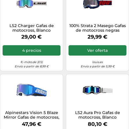
LS2 Charger Gafas de
100% Strata 2 Masego Gafas
motocross, Blanco
de motocross negras
unisex
29,00 €
29,99 €
4 precios
Ver oferta
fc-moto.de (ES)
louis.es
Envío a partir de 8,99 €
Envío a partir de 5,99 €
Alpinestars Vision 5 Blaze
LS2 Aura Pro Gafas de
Mirror Gafas de motocross,
motocross, Blanco
Azul, Talla única
47,96 €
80,10 €