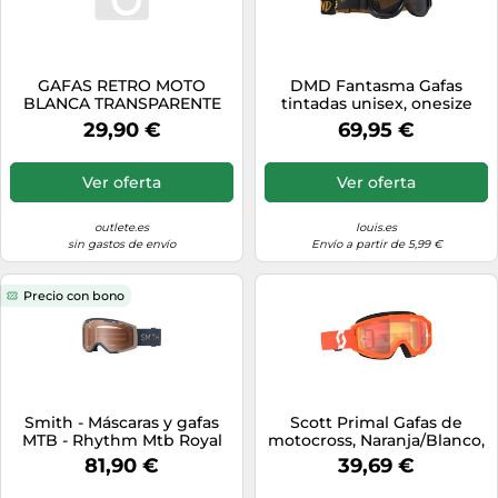
GAFAS RETRO MOTO
DMD Fantasma Gafas
BLANCA TRANSPARENTE
tintadas unisex, onesize
PANTALLA
29,90 €
69,95 €
Ver oferta
Ver oferta
outlete.es
louis.es
sin gastos de envío
Envío a partir de 5,99 €
Precio con bono
Smith - Máscaras y gafas
Scott Primal Gafas de
MTB - Rhythm Mtb Royal
motocross, Naranja/Blanco,
Navy / Summit Chromapop
Talla única
81,90 €
39,69 €
Amber Low Light de
Silicona - Azul Azul one size