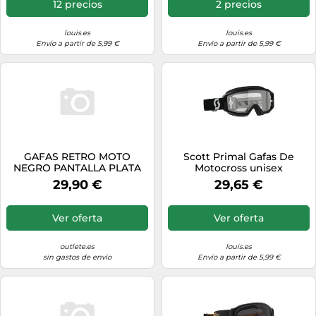
12 precios
2 precios
louis.es
louis.es
Envío a partir de 5,99 €
Envío a partir de 5,99 €
GAFAS RETRO MOTO
Scott Primal Gafas De
NEGRO PANTALLA PLATA
Motocross unisex
29,90 €
29,65 €
Ver oferta
Ver oferta
outlete.es
louis.es
sin gastos de envío
Envío a partir de 5,99 €