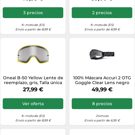
3 precios
2 precios
fc-moto.de (ES)
fc-moto.de (ES)
Envío a partir de 8,99 €
Envío a partir de 8,99 €
Oneal B-50 Yellow Lente de
100% Máscara Accuri 2 OTG
reemplazo, gris, Talla única
Goggle Clear Lens negro
27,99 €
49,99 €
Ver oferta
8 precios
fc-moto.de (ES)
24mx.es
Envío a partir de 8,99 €
Envío a partir de 6,95 €