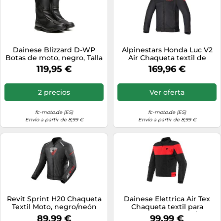
Dainese Blizzard D-WP
Alpinestars Honda Luc V2
Botas de moto, negro, Talla
Air Chaqueta textil de
41
motocicleta, negro/rojo,
119,95 €
169,96 €
Talla M
2 precios
Ver oferta
fc-moto.de (ES)
fc-moto.de (ES)
Envío a partir de 8,99 €
Envío a partir de 8,99 €
Revit Sprint H20 Chaqueta
Dainese Elettrica Air Tex
Textil Moto, negro/neón
Chaqueta textil para
rojo, Talla XXL
motocicletas, negro/rojo,
89,99 €
99,99 €