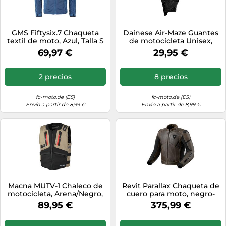
GMS Fiftysix.7 Chaqueta
Dainese Air-Maze Guantes
textil de moto, Azul, Talla S
de motocicleta Unisex,
negro, Talla S
69,97 €
29,95 €
2 precios
8 precios
fc-moto.de (ES)
fc-moto.de (ES)
Envío a partir de 8,99 €
Envío a partir de 8,99 €
Macna MUTV-1 Chaleco de
Revit Parallax Chaqueta de
motocicleta, Arena/Negro,
cuero para moto, negro-
Talla L/XL
marrón, tamaño 48 para
89,95 €
375,99 €
Hombres