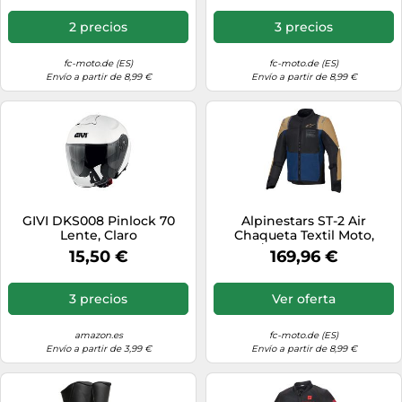
2 precios
3 precios
fc-moto.de (ES)
fc-moto.de (ES)
Envío a partir de 8,99 €
Envío a partir de 8,99 €
GIVI DKS008 Pinlock 70
Alpinestars ST-2 Air
Lente, Claro
Chaqueta Textil Moto,
Caqui/Azul marino, Talla S
15,50 €
169,96 €
3 precios
Ver oferta
amazon.es
fc-moto.de (ES)
Envío a partir de 3,99 €
Envío a partir de 8,99 €