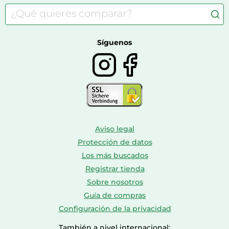
Accesorios de moda
Consolas
Comida para perros
Bolsos y maletas
Farmacia veterinaria
Botas mujer
Calzado de montaña
Síguenos
Aviso legal
Protección de datos
Los más buscados
Registrar tienda
Sobre nosotros
Guía de compras
Configuración de la privacidad
También a nivel internacional: