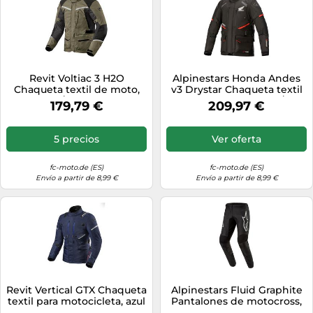
Revit Voltiac 3 H2O
Alpinestars Honda Andes
Chaqueta textil de moto,
v3 Drystar Chaqueta textil
verde/gris, Talla M
de motocicleta, negro/rojo,
179,79 €
209,97 €
Talla S
5 precios
Ver oferta
fc-moto.de (ES)
fc-moto.de (ES)
Envío a partir de 8,99 €
Envío a partir de 8,99 €
Revit Vertical GTX Chaqueta
Alpinestars Fluid Graphite
textil para motocicleta, azul
Pantalones de motocross,
oscuro, Talla S
Talla 32