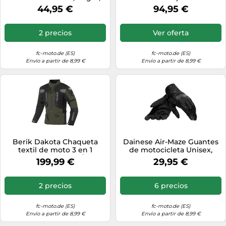
Talla M
motocicleta,
44,95 €
94,95 €
negro/gris/rojo, Talla 13 (47)
2 precios
Ver oferta
fc-moto.de (ES)
fc-moto.de (ES)
Envío a partir de 8,99 €
Envío a partir de 8,99 €
Berik Dakota Chaqueta
Dainese Air-Maze Guantes
textil de moto 3 en 1
de motocicleta Unisex,
impermeable, negro/verde,
negro, Talla M
199,99 €
29,95 €
Talla 56
2 precios
6 precios
fc-moto.de (ES)
fc-moto.de (ES)
Envío a partir de 8,99 €
Envío a partir de 8,99 €