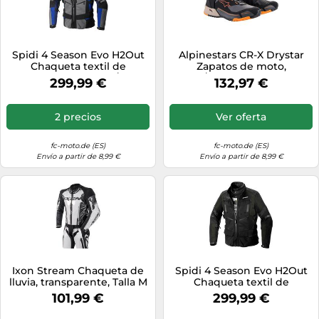
Spidi 4 Season Evo H2Out
Alpinestars CR-X Drystar
Chaqueta textil de
Zapatos de moto,
motocicleta, negro/azul,
negro/naranja, Talla 8 (40,5)
299,99 €
132,97 €
Talla M
2 precios
Ver oferta
fc-moto.de (ES)
fc-moto.de (ES)
Envío a partir de 8,99 €
Envío a partir de 8,99 €
Ixon Stream Chaqueta de
Spidi 4 Season Evo H2Out
lluvia, transparente, Talla M
Chaqueta textil de
motocicleta, negro/verde,
101,99 €
299,99 €
Talla M