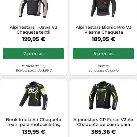
Alpinestars T-Jaws V3
Alpinestars Bionic Pro V3
Chaqueta textil
Plasma Chaqueta
impermeable para
protectora, negro-rojo,
199,95 €
189,95 €
motocicletas, negro/oliva,
tamaño XL para Hombres
Talla M
2 precios
5 precios
fc-moto.de (ES)
louis.es
Envío a partir de 8,99 €
sin gastos de envío
Berik Imola Air Chaqueta
Alpinestars GP Force V2 Air
textil para motocicletas,
Chaqueta de cuero para
Negro/Blanco/Amarillo,
motocicleta, negro/amarillo
139,95 €
385,36 €
Talla 56
neón, Talla 56