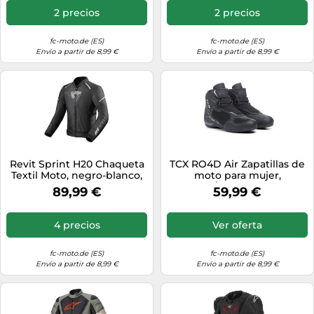
2 precios
2 precios
fc-moto.de (ES)
fc-moto.de (ES)
Envío a partir de 8,99 €
Envío a partir de 8,99 €
Revit Sprint H20 Chaqueta
TCX RO4D Air Zapatillas de
Textil Moto, negro-blanco,
moto para mujer,
tamaño L para Hombres
Negro/Blanco, Talla 39
89,99 €
59,99 €
4 precios
Ver oferta
fc-moto.de (ES)
fc-moto.de (ES)
Envío a partir de 8,99 €
Envío a partir de 8,99 €