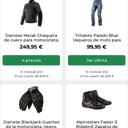
Dainese Merak Chaqueta
Trilobite Parado Blue
de cuero para motocicleta,
Vaqueros de moto para
negro, Talla 48
damas, Azul, Talla 26/32
249,95 €
99,95 €
4 precios
Ver oferta
fc-moto.de (ES)
fc-moto.de (ES)
Envío a partir de 8,99 €
Envío a partir de 8,99 €
Dainese Blackjack Guantes
Alpinestars Faster-3
de la motocicleta, negro,
Rideknit Zapatos de