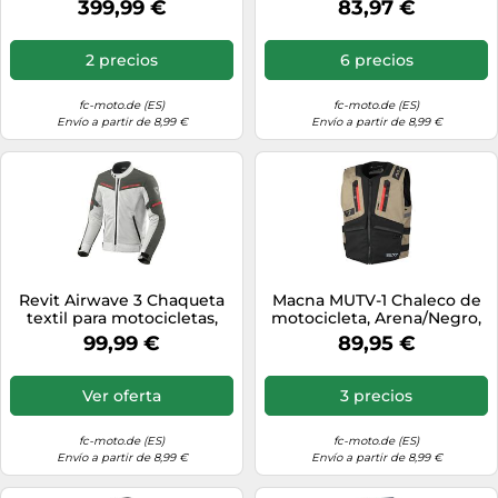
399,99 €
83,97 €
2 precios
6 precios
fc-moto.de (ES)
fc-moto.de (ES)
Envío a partir de 8,99 €
Envío a partir de 8,99 €
Revit Airwave 3 Chaqueta
Macna MUTV-1 Chaleco de
textil para motocicletas,
motocicleta, Arena/Negro,
blanco/gris, Talla S
Talla M
99,99 €
89,95 €
Ver oferta
3 precios
fc-moto.de (ES)
fc-moto.de (ES)
Envío a partir de 8,99 €
Envío a partir de 8,99 €