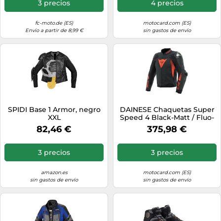
3 precios
4 precios
fc-moto.de (ES)
motocard.com (ES)
Envío a partir de 8,99 €
sin gastos de envío
SPIDI Base 1 Armor, negro
DAINESE Chaquetas Super
XXL
Speed 4 Black-Matt / Fluo-
Red 52
82,46 €
375,98 €
3 precios
3 precios
amazon.es
motocard.com (ES)
sin gastos de envío
sin gastos de envío