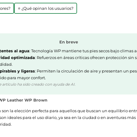
jores?
⭐ ¿Qué opinan los usuarios?
En breve
tentes al agua
: Tecnología WP mantiene tus pies secos bajo climas a
idad optimizada
: Refuerzos en áreas críticas ofrecen protección sin s
didad.
pirables y ligeras
: Permiten la circulación de aire y presentan un pe
ido para mayor confort.
e artículo ha sido creado con ayuda de AI.
k WP Leather WP Brown
on la elección perfecta para aquellos que buscan un equilibrio entr
 son ideales para el uso diario, ya sea en la ciudad o en aventuras más
ridad.