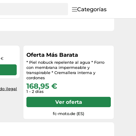
Categorías
Oferta Más Barata
9 €
* Piel nobuck repelente al agua * Forro
con membrana impermeable y
transpirable * Cremallera interna y
cordones
168,95 €
o ilegal
1 - 2 días
Ver oferta
fc-moto.de (ES)