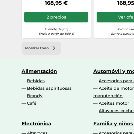
impermeables, marrón, Talla
impermeables, m
168,95 €
168,9
42
44
2 precios
Ver ofe
fc-moto.de (ES)
fc-moto.de 
Envío a partir de 8,99 €
Envío a partir 
Mostrar todo
Alimentación
Automóvil y mo
Bebidas
Accesorios para
Bebidas espirituosas
Aceite de motor
Brandy
manutención
Café
Aceites motor
Altavoces coche
Electrónica
Familia y niños
Altavoces
Accesorios para