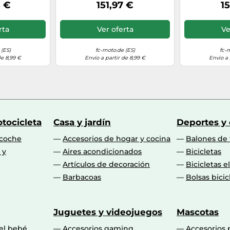
arrón, Talla
impermeables, antracita,
impermeab
5 €
151,97 €
15
Talla 39
T
rta
Ver oferta
Ve
(ES)
fc-moto.de (ES)
fc-
de 8,99 €
Envío a partir de 8,99 €
Envío a 
tocicleta
Casa y jardín
Deportes y
 coche
Accesorios de hogar y cocina
Balones de 
 y
Aires acondicionados
Bicicletas
Artículos de decoración
Bicicletas e
Barbacoas
Bolsas bicic
Juguetes y videojuegos
Mascotas
 el bebé
Accesorios gaming
Accesorios 