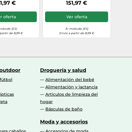
les, antracita,
impermeables, antracita,
1,97 €
151,97 €
alla 45
Talla 46
r oferta
Ver oferta
moto.de (ES)
fc-moto.de (ES)
partir de 8,99 €
Envío a partir de 8,99 €
 outdoor
Droguería y salud
fútbol
Alimentación del bebé
Alimentación y lactancia
lípticas
Artículos de limpieza del
leta
hogar
Básculas de baño
Moda y accesorios
para caballos
Accesorios de moda