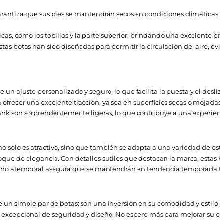
antiza que sus pies se mantendrán secos en condiciones climáticas a
icas, como los tobillos y la parte superior, brindando una excelente p
stas botas han sido diseñadas para permitir la circulación del aire
e un ajuste personalizado y seguro, lo que facilita la puesta y el desl
 ofrecer una excelente tracción, ya sea en superficies secas o moja
 Tank son sorprendentemente ligeras, lo que contribuye a una experi
o solo es atractivo, sino que también se adapta a una variedad de e
oque de elegancia. Con detalles sutiles que destacan la marca, esta
diseño atemporal asegura que se mantendrán en tendencia temporada 
n simple par de botas; son una inversión en su comodidad y estilo s
excepcional de seguridad y diseño. No espere más para mejorar su e