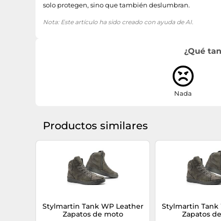
solo protegen, sino que también deslumbran.
Nota: Este artículo ha sido creado con ayuda de AI.
¿Qué tan
Nada
Productos similares
Stylmartin Tank WP Leather
Stylmartin Tank
Zapatos de moto
Zapatos d