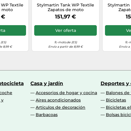
 WP Textile
Stylmartin Tank WP Textile
Stylmartin
e moto
Zapatos de moto
Zapat
antracita,
impermeables, antracita,
impermeab
 €
151,97 €
15
39
Talla 45
T
rta
Ver oferta
Ve
(ES)
fc-moto.de (ES)
fc-
de 8,99 €
Envío a partir de 8,99 €
Envío a 
tocicleta
Casa y jardín
Deportes y
 coche
Accesorios de hogar y cocina
Balones de 
 y
Aires acondicionados
Bicicletas
Artículos de decoración
Bicicletas e
Barbacoas
Bolsas bicic