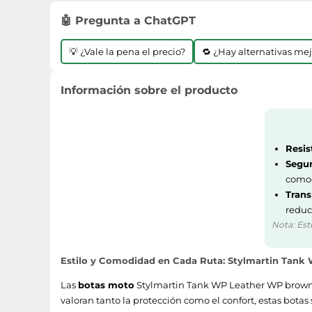
🤖 Pregunta a ChatGPT
💡 ¿Vale la pena el precio?
🔁 ¿Hay alternativas me
Información sobre el producto
Resis
Segur
como
Trans
reduc
Nota: Est
Estilo y Comodidad en Cada Ruta: Stylmartin Tan
Las
botas moto
Stylmartin Tank WP Leather WP brown s
valoran tanto la protección como el confort, estas botas