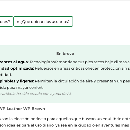
jores?
⭐ ¿Qué opinan los usuarios?
En breve
tentes al agua
: Tecnología WP mantiene tus pies secos bajo climas a
idad optimizada
: Refuerzos en áreas críticas ofrecen protección sin s
didad.
pirables y ligeras
: Permiten la circulación de aire y presentan un pe
ido para mayor confort.
e artículo ha sido creado con ayuda de AI.
k WP Leather WP Brown
on la elección perfecta para aquellos que buscan un equilibrio entr
 son ideales para el uso diario, ya sea en la ciudad o en aventuras más