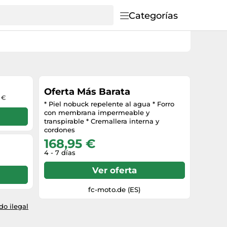
Categorías
Oferta Más Barata
9 €
* Piel nobuck repelente al agua * Forro
con membrana impermeable y
transpirable * Cremallera interna y
cordones
168,95 €
4 - 7 días
Ver oferta
fc-moto.de (ES)
o ilegal