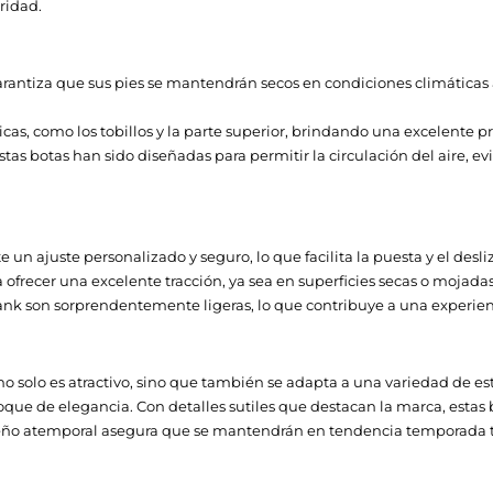
ridad.
antiza que sus pies se mantendrán secos en condiciones climáticas a
icas, como los tobillos y la parte superior, brindando una excelente p
stas botas han sido diseñadas para permitir la circulación del aire
e un ajuste personalizado y seguro, lo que facilita la puesta y el desl
 ofrecer una excelente tracción, ya sea en superficies secas o moja
 Tank son sorprendentemente ligeras, lo que contribuye a una experi
o solo es atractivo, sino que también se adapta a una variedad de e
oque de elegancia. Con detalles sutiles que destacan la marca, esta
diseño atemporal asegura que se mantendrán en tendencia temporada 