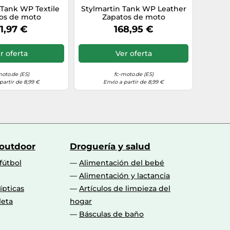
 Tank WP Textile
Stylmartin Tank WP Leather
os de moto
Zapatos de moto
les, antracita,
impermeables, marrón, Talla
1,97 €
168,95 €
alla 46
45
r oferta
Ver oferta
moto.de (ES)
fc-moto.de (ES)
partir de 8,99 €
Envío a partir de 8,99 €
 outdoor
Droguería y salud
fútbol
Alimentación del bebé
Alimentación y lactancia
lípticas
Artículos de limpieza del
leta
hogar
Básculas de baño