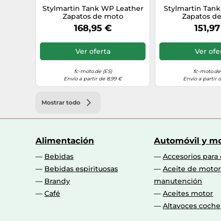
Stylmartin Tank WP Leather
Stylmartin Tank
Zapatos de moto
Zapatos d
impermeables, marrón, Talla
impermeables, 
168,95 €
151,97
44
Talla 
Ver oferta
Ver ofe
fc-moto.de (ES)
fc-moto.de 
Envío a partir de 8,99 €
Envío a partir 
Mostrar todo
Alimentación
Automóvil y mo
Bebidas
Accesorios para
Bebidas espirituosas
Aceite de motor
Brandy
manutención
Café
Aceites motor
Altavoces coche