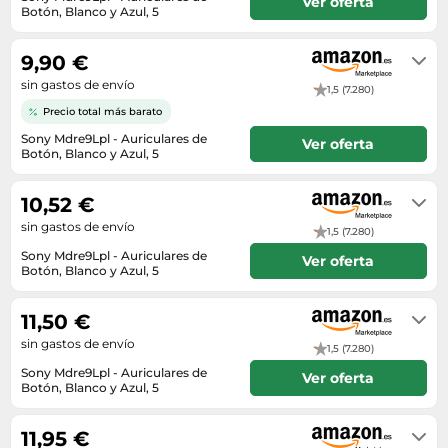
Lavavajillas y lavaplatos
Ver oferta
Playmobil
Botón, Blanco y Azul, 5
Relojes
Ropa deportiva y outdoor
Perfumes de mujer
En stock
Media
Vehículos a escala
Relojes de pulsera
Tiendas de campaña
Perfumes unisex
9,90 €
Microondas
Sneakers
Zapatillas de tenis
sin gastos de envío
Placer y anticoncepción
1,5 (7.280)
Monitores y pantallas ordenador
Tejer y crochet
Precio total más barato
Zapatillas deportivas
Productos de higiene corporal
Máquinas de afeitar
Sony Mdre9Lpl - Auriculares de
Zapatillas de atletismo
Ver oferta
Productos para baño y ducha
Botón, Blanco y Azul, 5
Móviles
Zapatillas de baloncesto
En stock
Protectores solares
Ordenadores portátiles
10,52 €
Zapatos
Sets de belleza
Placas de cocina
sin gastos de envío
Zapatos de invierno
1,5 (7.280)
Tensiómetros
Radios
Sony Mdre9Lpl - Auriculares de
Ver oferta
Zapatos mujer
Botón, Blanco y Azul, 5
Termómetros clínicos
Secadoras
En stock
Tratamientos faciales
Sonido y alta fidelidad
11,50 €
TV, vídeo y DVD
sin gastos de envío
1,5 (7.280)
Tablets
Sony Mdre9Lpl - Auriculares de
Ver oferta
Botón, Blanco y Azul, 5
Telecomunicaciones
En stock
Televisores
11,95 €