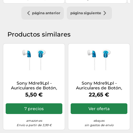
página anterior
página siguiente
Productos similares
Sony Mdre9Lpl -
Sony Mdre9Lpl -
Auriculares de Botón,
Auriculares de Botón,
Blanco y Azul, 5
Blanco y Azul, 5 (Paquete
5,50 €
22,65 €
de 2) Blanco y a
7 precios
Ver oferta
amazon.es
ebay.es
Envío a partir de 3,99 €
sin gastos de envío