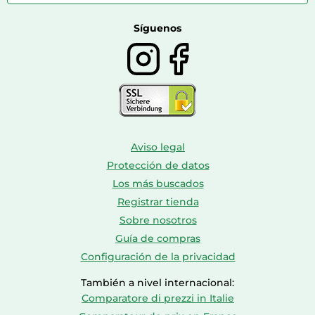
Farmacia veterinaria
Botas mujer
Calzado de montaña
Síguenos
Aviso legal
Protección de datos
Los más buscados
Registrar tienda
Sobre nosotros
Guía de compras
Configuración de la privacidad
También a nivel internacional:
Comparatore di prezzi in Italie