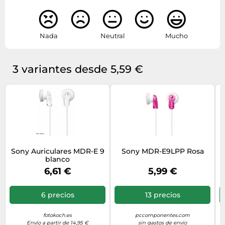
Nada
Neutral
Mucho
3 variantes desde 5,59 €
Sony Auriculares MDR-E 9
Sony MDR-E9LPP Rosa
blanco
6,61 €
5,99 €
6 precios
13 precios
fotokoch.es
pccomponentes.com
Envío a partir de 14,95 €
sin gastos de envío