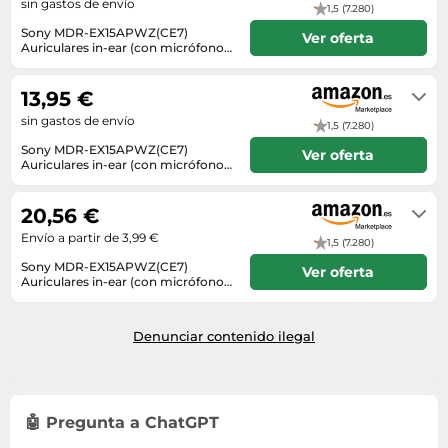
sin gastos de envío
1,5 (7.280)
Sony MDR-EX15APWZ(CE7)
Ver oferta
Auriculares in-ear (con micrófono),
blanco
En stock
13,95 €
sin gastos de envío
1,5 (7.280)
Sony MDR-EX15APWZ(CE7)
Ver oferta
Auriculares in-ear (con micrófono),
blanco
En stock
20,56 €
Envío a partir de 3,99 €
1,5 (7.280)
Sony MDR-EX15APWZ(CE7)
Ver oferta
Auriculares in-ear (con micrófono),
blanco
En stock. Envío exprés disponible
con Amazon Premium.
Denunciar contenido ilegal
🤖 Pregunta a ChatGPT