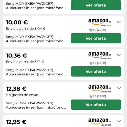
Lavavajillas y lavaplatos
Playmobil
Sony MDR-EX15APWZ(CE7)
Relojes
Ver oferta
Ropa deportiva y outdoor
Perfumes de mujer
Auriculares in-ear (con micrófono),
Media
Vehículos a escala
blanco
En stock. Envío exprés disponible
Relojes de pulsera
Tiendas de campaña
Perfumes unisex
con Amazon Premium.
Microondas
10,00 €
Sneakers
Zapatillas de tenis
Placer y anticoncepción
Monitores y pantallas ordenador
Envío a partir de 5,04 €
1,5 (7.280)
Tejer y crochet
Zapatillas deportivas
Productos de higiene corporal
Máquinas de afeitar
Sony MDR-EX15APWZ(CE7)
Ver oferta
Zapatillas de atletismo
Auriculares in-ear (con micrófono),
Productos para baño y ducha
Móviles
blanco
En stock
Zapatillas de baloncesto
Protectores solares
Ordenadores portátiles
10,36 €
Zapatos
Sets de belleza
Placas de cocina
Envío a partir de 3,91 €
1,5 (7.280)
Zapatos de invierno
Tensiómetros
Sony MDR-EX15APWZ(CE7)
Radios
Ver oferta
Auriculares in-ear (con micrófono),
Zapatos mujer
Termómetros clínicos
blanco
Secadoras
En stock
Tratamientos faciales
12,38 €
Sonido y alta fidelidad
sin gastos de envío
TV, vídeo y DVD
1,5 (7.280)
Sony MDR-EX15APWZ(CE7)
Ver oferta
Tablets
Auriculares in-ear (con micrófono),
blanco
En stock
Telecomunicaciones
12,95 €
Televisores