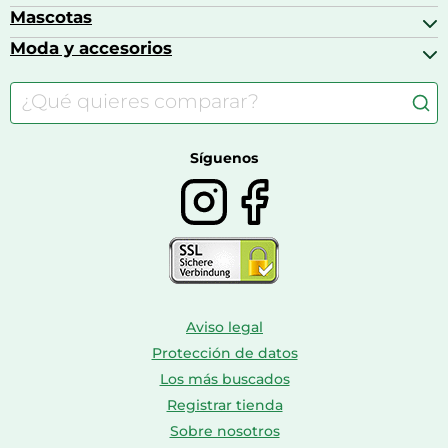
Básculas de baño
Auriculares
Alimentación y lactancia
Mascotas
Accesorios gaming
Cafeteras de cápsulas
Calzado infantil
Barbies
Moda y accesorios
Accesorios para caballos
Carritos de bebé
Casas de muñecas
Comida para gatos
Accesorios de moda
Consolas
Comida para perros
Bolsos y maletas
Farmacia veterinaria
Botas mujer
Calzado de montaña
Síguenos
Aviso legal
Protección de datos
Los más buscados
Registrar tienda
Sobre nosotros