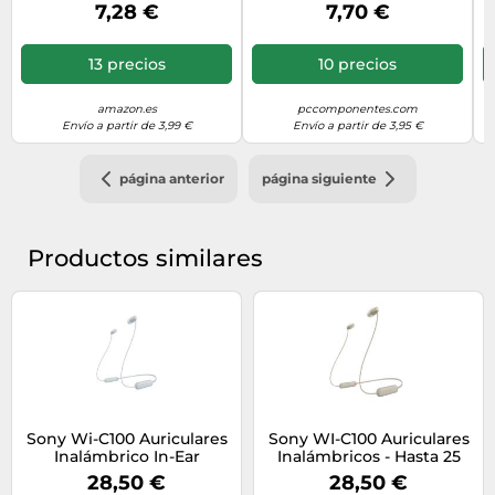
micrófono), negro
Rosa
7,28 €
7,70 €
13 precios
10 precios
amazon.es
pccomponentes.com
Envío a partir de 3,99 €
Envío a partir de 3,95 €
página anterior
página siguiente
Productos similares
Sony Wi-C100 Auriculares
Sony WI-C100 Auriculares
Inalámbrico In-Ear
Inalámbricos - Hasta 25
Bluetooth Blanco
Horas de Duración de la
28,50 €
28,50 €
Batería, Micrófono