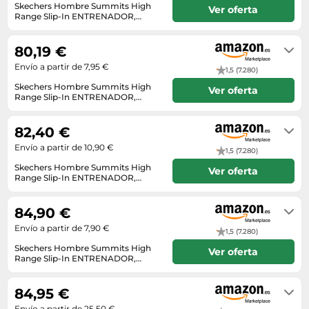
Lavavajillas y lavaplatos
Playmobil
Skechers Hombre Summits High
Ver oferta
Relojes
Ropa deportiva y outdoor
Range Slip-In ENTRENADOR,
Perfumes de mujer
Media
Vehículos a escala
White Mesh/Trim, 42 EU
En stock
Relojes de pulsera
Tiendas de campaña
Perfumes unisex
Microondas
80,19 €
Sneakers
Zapatillas de tenis
Placer y anticoncepción
Monitores y pantallas ordenador
Envío a partir de 7,95 €
1,5 (7.280)
Tejer y crochet
Zapatillas deportivas
Productos de higiene corporal
Máquinas de afeitar
Skechers Hombre Summits High
Ver oferta
Zapatillas de atletismo
Range Slip-In ENTRENADOR,
Productos para baño y ducha
Móviles
White Mesh/Trim, 42 EU
En stock
Zapatillas de baloncesto
Protectores solares
Ordenadores portátiles
82,40 €
Zapatos
Sets de belleza
Envío a partir de 10,90 €
Placas de cocina
1,5 (7.280)
Zapatos de invierno
Skechers Hombre Summits High
Tensiómetros
Ver oferta
Radios
Range Slip-In ENTRENADOR,
Zapatos mujer
White Mesh/Trim, 42 EU
Termómetros clínicos
En stock
Secadoras
84,90 €
Tratamientos faciales
Sonido y alta fidelidad
Envío a partir de 7,90 €
1,5 (7.280)
TV, vídeo y DVD
Skechers Hombre Summits High
Ver oferta
Tablets
Range Slip-In ENTRENADOR,
White Mesh/Trim, 42 EU
En stock
Telecomunicaciones
84,95 €
Televisores
Envío a partir de 25,50 €