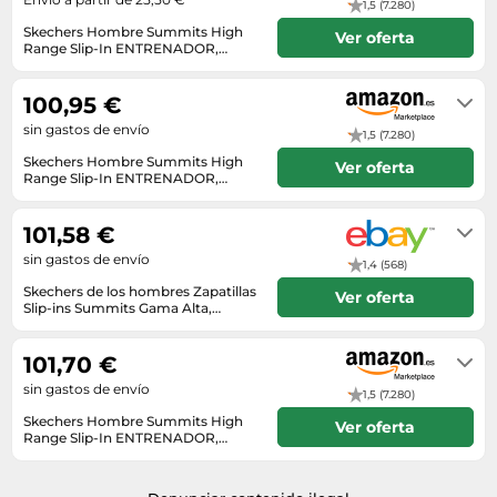
1,5 (7.280)
Skechers Hombre Summits High
Ver oferta
Range Slip-In ENTRENADOR,
White Mesh/Trim, 42 EU
En stock
100,95 €
sin gastos de envío
1,5 (7.280)
Skechers Hombre Summits High
Ver oferta
Range Slip-In ENTRENADOR,
White Mesh/Trim, 42 EU
En stock
101,58 €
sin gastos de envío
1,4 (568)
Skechers de los hombres Zapatillas
Ver oferta
Slip-ins Summits Gama Alta,
Blanco
Envío en el plazo de 5 - 12 días
hábiles tras el ingreso.
101,70 €
sin gastos de envío
1,5 (7.280)
Skechers Hombre Summits High
Ver oferta
Range Slip-In ENTRENADOR,
White Mesh/Trim, 42 EU
En stock