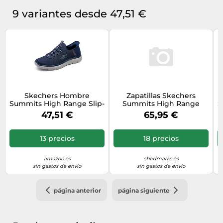
9 variantes desde 47,51 €
Skechers Hombre
Zapatillas Skechers
Summits High Range Slip-
Summits High Range
S
In ENTRENADOR, Navy
Hombre Taupe 44
47,51 €
65,95 €
Mesh/Trim, 41 EU
13 precios
18 precios
amazon.es
shedmarks.es
sin gastos de envío
sin gastos de envío
página anterior
página siguiente