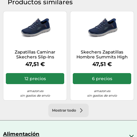
Productos similares
Zapatillas Caminar
Skechers Zapatillas
Skechers Slip-Ins
Hombre Summits High
Summits Hombre Azul
Range Malla y ribete azul
47,51 €
47,51 €
Marino 41
marino Talla 41.5 EU
12 precios
6 precios
amazon.es
amazon.es
sin gastos de envío
sin gastos de envío
Mostrar todo
Alimentación