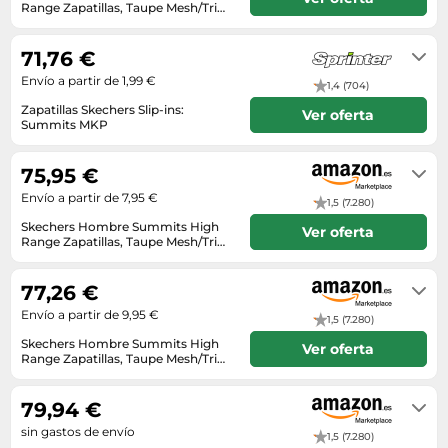
Lavavajillas y lavaplatos
Playmobil
Range Zapatillas, Taupe Mesh/Trim,
Relojes
Ropa deportiva y outdoor
44 EU
En stock
Perfumes de mujer
Media
Vehículos a escala
Relojes de pulsera
Tiendas de campaña
71,76 €
Perfumes unisex
Microondas
Sneakers
Envío a partir de 1,99 €
Zapatillas de tenis
1,4 (704)
Placer y anticoncepción
Monitores y pantallas ordenador
Tejer y crochet
Zapatillas Skechers Slip-ins:
Ver oferta
Zapatillas deportivas
Productos de higiene corporal
Máquinas de afeitar
Summits MKP
Zapatillas de atletismo
2-3 días laborables
Productos para baño y ducha
Móviles
Zapatillas de baloncesto
75,95 €
Protectores solares
Ordenadores portátiles
Envío a partir de 7,95 €
Zapatos
1,5 (7.280)
Sets de belleza
Placas de cocina
Skechers Hombre Summits High
Ver oferta
Zapatos de invierno
Range Zapatillas, Taupe Mesh/Trim,
Tensiómetros
Radios
44 EU
En stock
Zapatos mujer
Termómetros clínicos
Secadoras
77,26 €
Tratamientos faciales
Sonido y alta fidelidad
Envío a partir de 9,95 €
1,5 (7.280)
TV, vídeo y DVD
Skechers Hombre Summits High
Ver oferta
Range Zapatillas, Taupe Mesh/Trim,
Tablets
44 EU
En stock
Telecomunicaciones
79,94 €
sin gastos de envío
Televisores
1,5 (7.280)