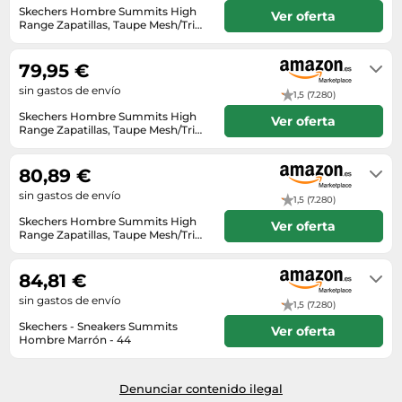
Skechers Hombre Summits High
Ver oferta
Range Zapatillas, Taupe Mesh/Trim,
44 EU
En stock
79,95 €
sin gastos de envío
1,5 (7.280)
Skechers Hombre Summits High
Ver oferta
Range Zapatillas, Taupe Mesh/Trim,
44 EU
En stock
80,89 €
sin gastos de envío
1,5 (7.280)
Skechers Hombre Summits High
Ver oferta
Range Zapatillas, Taupe Mesh/Trim,
44 EU
En stock
84,81 €
sin gastos de envío
1,5 (7.280)
Skechers - Sneakers Summits
Ver oferta
Hombre Marrón - 44
En stock
Denunciar contenido ilegal