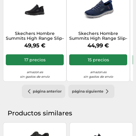
Skechers Hombre
Skechers Hombre
Summits High Range Slip-
Summits High Range Slip-
In ENTRENADOR, Black
In ENTRENADOR, Navy
49,95 €
44,99 €
Mesh/Trim, 45 EU
Mesh/Trim, 47.5 EU
17 precios
15 precios
amazon.es
amazon.es
sin gastos de envío
sin gastos de envío
página anterior
página siguiente
Productos similares