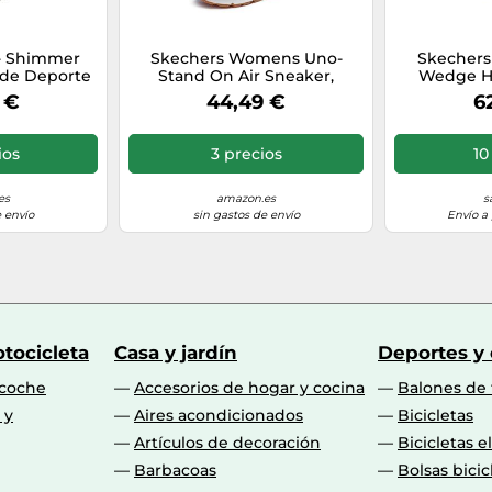
- Shimmer
Skechers Womens Uno-
Skechers 
s de Deporte
Stand On Air Sneaker,
Wedge Hi
rabuck Rose
Zapatillas de Gimnasia Mujer,
 €
44,49 €
6
 Trim, 40 EU
Negro Blanco, 38.5 EU
ios
3 precios
10
es
amazon.es
s
 envío
sin gastos de envío
Envío a 
tocicleta
Casa y jardín
Deportes y
 coche
Accesorios de hogar y cocina
Balones de 
 y
Aires acondicionados
Bicicletas
Artículos de decoración
Bicicletas e
Barbacoas
Bolsas bicic