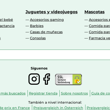
Juguetes y videojuegos
Mascotas
 el bebé
Accesorios gaming
Accesorios 
actancia
Barbies
Comida par
Casas de muñecas
Comida par
é
Consolas
Farmacia ve
Síguenos
 más buscados
Registrar tienda
Sobre nosotros
Guía de c
También a nivel internacional:
e prix en France
Preisvergleich in Österreich
Preisverglei