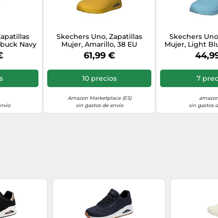
apatillas
Skechers Uno, Zapatillas
Skechers Uno,
abuck Navy
Mujer, Amarillo, 38 EU
Mujer, Light B
7 EU
Mesh, 3
€
61,99 €
44,9
s
10 precios
7 prec
Amazon Marketplace (ES)
amazon
envío
sin gastos de envío
sin gastos 