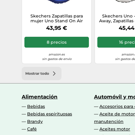
Skechers Zapatillas para
Skechers Uno 
mujer Uno Stand On Air
Away, Zapatilla
Durabuck y malla Marina
Mujer, Black Du
43,95 €
45,44
Militar 41 EU
Gold Duraleather
8 precios
16 prec
amazon.es
amazon.
sin gastos de envío
sin gastos de
Mostrar todo
Alimentación
Automóvil y mo
Bebidas
Accesorios para
Bebidas espirituosas
Aceite de motor
Brandy
manutención
Café
Aceites motor