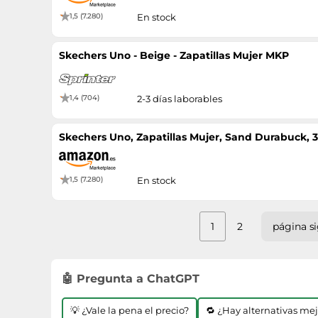
1,5 (7.280)
En stock
Skechers Uno - Beige - Zapatillas Mujer MKP
1,4 (704)
2-3 días laborables
Skechers Uno, Zapatillas Mujer, Sand Durabuck, 
1,5 (7.280)
En stock
1
2
página s
🤖 Pregunta a ChatGPT
💡 ¿Vale la pena el precio?
🔁 ¿Hay alternativas me