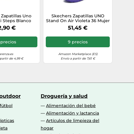
Zapatillas Uno
Skechers Zapatillas UNO
 Steps Blanco
Stand On Air Violeta 36 Mujer
2,90 €
51,45 €
 precios
9 precios
arenza.es
Amazon Marketplace (ES)
partir de 4,99 €
Envío a partir de 7,61 €
 outdoor
Droguería y salud
fútbol
Alimentación del bebé
Alimentación y lactancia
lípticas
Artículos de limpieza del
leta
hogar