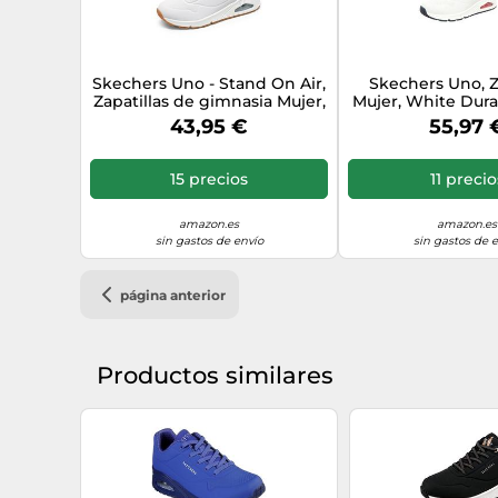
Skechers Uno - Stand On Air,
Skechers Uno, Z
Zapatillas de gimnasia Mujer,
Mujer, White Dur
White Snow Flakes, 38 EU
Red Trim, 3
43,95 €
55,97 
15 precios
11 precio
amazon.es
amazon.es
sin gastos de envío
sin gastos de 
página anterior
Productos similares