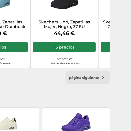
 Zapatillas
Skechers Uno, Zapatillas
Skechers Uno
lue Durabuck
Mujer, Negro, 37 EU
Zapatillas 
7 EU
Durabuck 
9 €
44,46 €
72,
ios
15 precios
5 p
.es
amazon.es
Amazon Mar
de envío
sin gastos de envío
sin gast
página siguiente