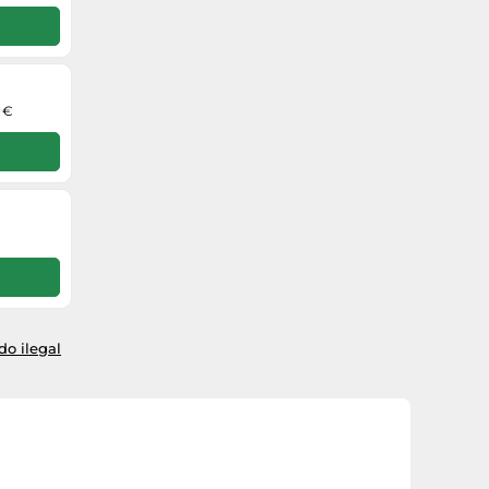
0 €
o ilegal