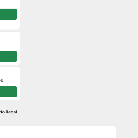
 €
o ilegal