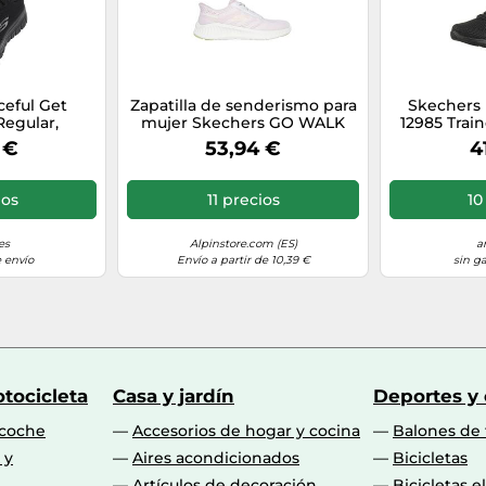
ceful Get
Zapatilla de senderismo para
Skechers
egular,
mujer Skechers GO WALK
12985 Train
, Black Mesh
NOW - KHLOE (rosa)
Tri
 €
53,94 €
4
 EU
ios
11 precios
10
es
Alpinstore.com (ES)
a
 envío
Envío a partir de 10,39 €
sin g
tocicleta
Casa y jardín
Deportes y
 coche
Accesorios de hogar y cocina
Balones de 
 y
Aires acondicionados
Bicicletas
Artículos de decoración
Bicicletas e