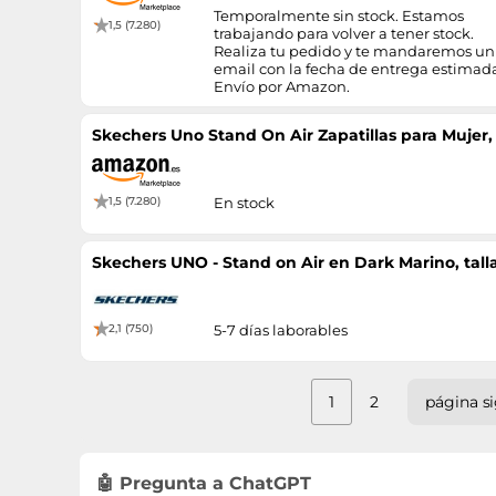
Temporalmente sin stock. Estamos
1,5 (7.280)
trabajando para volver a tener stock.
Realiza tu pedido y te mandaremos un
email con la fecha de entrega estimad
Envío por Amazon.
Skechers Uno Stand On Air Zapatillas para Mujer
1,5 (7.280)
En stock
Skechers UNO - Stand on Air en Dark Marino, tall
2,1 (750)
5-7 días laborables
1
2
página s
🤖 Pregunta a ChatGPT