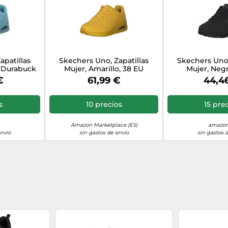
apatillas
Skechers Uno, Zapatillas
Skechers Uno,
e Durabuck
Mujer, Amarillo, 38 EU
Mujer, Negr
EU
€
61,99 €
44,4
s
10 precios
15 pre
Amazon Marketplace (ES)
amazon
envío
sin gastos de envío
sin gastos 