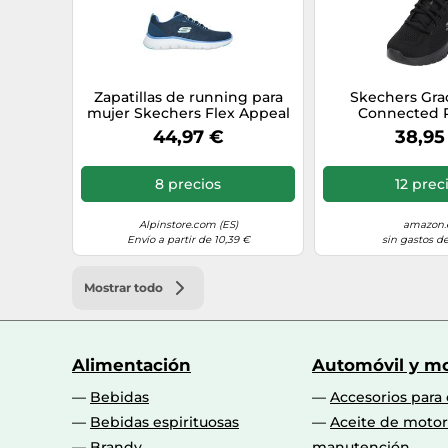
Zapatillas de running para
Skechers Gra
mujer Skechers Flex Appeal
Connected R
5.0 (Azul marino)
Zapatillas Mujer
44,97 €
38,95
Trim, 41
8 precios
12 prec
Alpinstore.com (ES)
amazon.
Envío a partir de 10,39 €
sin gastos de
Mostrar todo
Alimentación
Automóvil y mo
Bebidas
Accesorios para
Bebidas espirituosas
Aceite de motor
Brandy
manutención