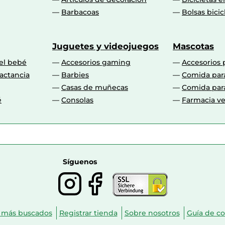
Barbacoas
Bolsas bicic
Juguetes y videojuegos
Mascotas
 el bebé
Accesorios gaming
Accesorios 
actancia
Barbies
Comida par
Casas de muñecas
Comida par
é
Consolas
Farmacia ve
Síguenos
 más buscados
Registrar tienda
Sobre nosotros
Guía de c