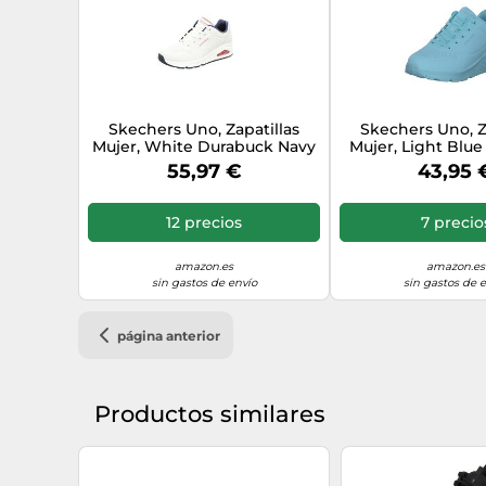
Skechers Uno, Zapatillas
Skechers Uno, Z
Mujer, White Durabuck Navy
Mujer, Light Blu
Red Trim, 37 EU
Mesh, 37 
55,97 €
43,95 
12 precios
7 precio
amazon.es
amazon.es
sin gastos de envío
sin gastos de 
página anterior
Productos similares