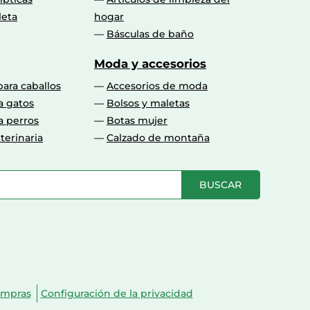
leta
hogar
Básculas de baño
Moda y accesorios
para caballos
Accesorios de moda
a gatos
Bolsos y maletas
a perros
Botas mujer
terinaria
Calzado de montaña
BUSCAR
ompras
Configuración de la privacidad