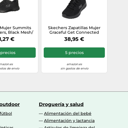
 Mujer Summits
Skechers Zapatillas Mujer
ers, Black Mesh/
Graceful Get Connected
m, 40 EU
Regular Negro con ribete de
1,27 €
38,95 €
malla Talla 38,5 EU
 precios
5 precios
mazon.es
amazon.es
astos de envío
sin gastos de envío
 outdoor
Droguería y salud
fútbol
Alimentación del bebé
Alimentación y lactancia
lípticas
Artículos de limpieza del