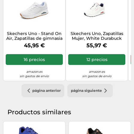
Skechers Uno - Stand On
Skechers Uno, Zapatillas
Air, Zapatillas de gimnasia
Mujer, White Durabuck
Mujer, White Snow Flakes,
Navy Red Trim, 37 EU
45,95 €
55,97 €
38 EU
16 precios
12 precios
amazon.es
amazon.es
sin gastos de envío
sin gastos de envío
página anterior
página siguiente
Productos similares