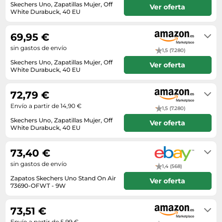
Lavavajillas y lavaplatos
Playmobil
Skechers Uno, Zapatillas Mujer, Off
Ver oferta
Relojes
Ropa deportiva y outdoor
White Durabuck, 40 EU
Perfumes de mujer
Media
Vehículos a escala
En stock. Envío por Amazon.
Relojes de pulsera
Tiendas de campaña
Perfumes unisex
Microondas
69,95 €
Sneakers
Zapatillas de tenis
Placer y anticoncepción
Monitores y pantallas ordenador
sin gastos de envío
1,5 (7.280)
Tejer y crochet
Zapatillas deportivas
Productos de higiene corporal
Máquinas de afeitar
Skechers Uno, Zapatillas Mujer, Off
Ver oferta
Zapatillas de atletismo
White Durabuck, 40 EU
Productos para baño y ducha
Móviles
En stock
Zapatillas de baloncesto
Protectores solares
Ordenadores portátiles
72,79 €
Zapatos
Sets de belleza
Envío a partir de 14,90 €
Placas de cocina
1,5 (7.280)
Zapatos de invierno
Skechers Uno, Zapatillas Mujer, Off
Tensiómetros
Ver oferta
Radios
White Durabuck, 40 EU
Zapatos mujer
Termómetros clínicos
En stock
Secadoras
73,40 €
Tratamientos faciales
Sonido y alta fidelidad
sin gastos de envío
1,4 (568)
TV, vídeo y DVD
Zapatos Skechers Uno Stand On Air
Ver oferta
Tablets
73690-OFWT - 9W
Envío en el plazo de 12 - 35 días
Telecomunicaciones
hábiles tras el ingreso.
73,51 €
Televisores
Envío a partir de 5,99 €