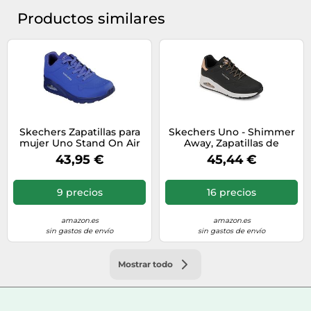
Productos similares
Skechers Zapatillas para
Skechers Uno - Shimmer
mujer Uno Stand On Air
Away, Zapatillas de
Durabuck y malla Marina
Deporte Mujer, Black
43,95 €
45,44 €
Militar 41 EU
Durabuck Rose Gold
Duraleather Trim, 40 EU
9 precios
16 precios
amazon.es
amazon.es
sin gastos de envío
sin gastos de envío
Mostrar todo