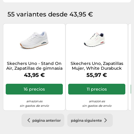
55 variantes desde 43,95 €
Skechers Uno - Stand On
Skechers Uno, Zapatillas
Air, Zapatillas de gimnasia
Mujer, White Durabuck
Mujer, White Snow Flakes,
Navy Red Trim, 37 EU
43,95 €
55,97 €
38 EU
16 precios
11 precios
amazon.es
amazon.es
sin gastos de envío
sin gastos de envío
página anterior
página siguiente