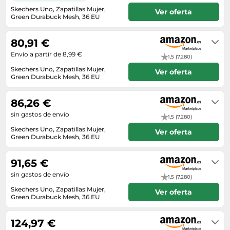
Lavavajillas y lavaplatos
Playmobil
Relojes
Skechers Uno, Zapatillas Mujer,
Ver oferta
Ropa deportiva y outdoor
Perfumes de mujer
Media
Green Durabuck Mesh, 36 EU
Vehículos a escala
Relojes de pulsera
Envío en 4 a 7 meses. Envío exprés
Tiendas de campaña
Perfumes unisex
Microondas
disponible con Amazon Premium.
Sneakers
80,91 €
Zapatillas de tenis
Placer y anticoncepción
Monitores y pantallas ordenador
Envío a partir de 8,99 €
Tejer y crochet
1,5 (7.280)
Zapatillas deportivas
Productos de higiene corporal
Máquinas de afeitar
Skechers Uno, Zapatillas Mujer,
Ver oferta
Zapatillas de atletismo
Green Durabuck Mesh, 36 EU
Productos para baño y ducha
Móviles
En stock
Zapatillas de baloncesto
Protectores solares
Ordenadores portátiles
86,26 €
Zapatos
Sets de belleza
Placas de cocina
sin gastos de envío
1,5 (7.280)
Zapatos de invierno
Tensiómetros
Radios
Skechers Uno, Zapatillas Mujer,
Ver oferta
Zapatos mujer
Green Durabuck Mesh, 36 EU
Termómetros clínicos
Secadoras
En stock. Envío exprés disponible
con Amazon Premium.
Tratamientos faciales
Sonido y alta fidelidad
91,65 €
sin gastos de envío
TV, vídeo y DVD
1,5 (7.280)
Skechers Uno, Zapatillas Mujer,
Tablets
Ver oferta
Green Durabuck Mesh, 36 EU
En stock
Telecomunicaciones
124,97 €
Televisores