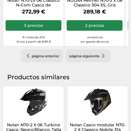
Nolan N70-2X 06 Classico
NOLAN Helmet N70-2 X 06
N-Com Casco de
Classico 304 XS, Gris
motocross, negro, Talla S
272,99 €
289,18 €
(56)
3 precios
2 precios
fc-moto.de (ES)
amazon.es
Envío a partir de 8,99 €
sin gastos de envío
página anterior
página siguiente
Productos similares
Nolan N70-2 X 06 Turbine
Nolan Casco modular N70-
Casco, Negro/Blanco, Talla
2 X Classico Nobile 314