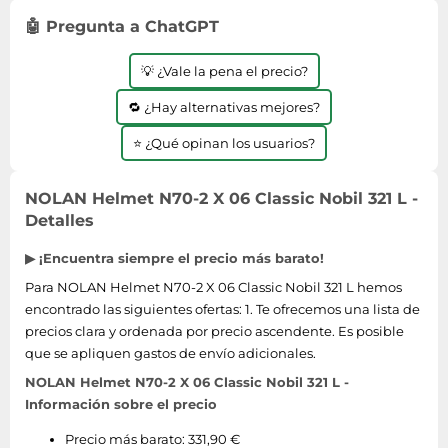
Lavavajillas y lavaplatos
Playmobil
Relojes
Ropa deportiva y outdoor
🤖 Pregunta a ChatGPT
Perfumes de mujer
Media
Vehículos a escala
Relojes de pulsera
Tiendas de campaña
Perfumes unisex
Microondas
💡 ¿Vale la pena el precio?
Sneakers
Zapatillas de tenis
Placer y anticoncepción
Monitores y pantallas ordenador
🔁 ¿Hay alternativas mejores?
Tejer y crochet
Zapatillas deportivas
Productos de higiene corporal
Máquinas de afeitar
Zapatillas de atletismo
⭐ ¿Qué opinan los usuarios?
Productos para baño y ducha
Móviles
Zapatillas de baloncesto
Protectores solares
Ordenadores portátiles
NOLAN Helmet N70-2 X 06 Classic Nobil 321 L -
Zapatos
Sets de belleza
Placas de cocina
Detalles
Zapatos de invierno
Tensiómetros
Radios
▶ ¡Encuentra siempre el precio más barato!
Zapatos mujer
Termómetros clínicos
Secadoras
Para NOLAN Helmet N70-2 X 06 Classic Nobil 321 L hemos
Tratamientos faciales
encontrado las siguientes ofertas: 1. Te ofrecemos una lista de
Sonido y alta fidelidad
precios clara y ordenada por precio ascendente. Es posible
TV, vídeo y DVD
que se apliquen gastos de envío adicionales.
Tablets
NOLAN Helmet N70-2 X 06 Classic Nobil 321 L -
Telecomunicaciones
Información sobre el precio
Televisores
Precio más barato: 331,90 €