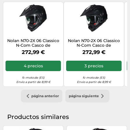
Nolan N70-2X 06 Classico
Nolan N70-2X 06 Classico
N-Com Casco de
N-Com Casco de
motocross, Black Matt,
motocross, negro, Talla S
272,99 €
272,99 €
Talla S (56)
(56)
4 precios
3 precios
fc-moto.de (ES)
fc-moto.de (ES)
Envío a partir de 8,99 €
Envío a partir de 8,99 €
página anterior
página siguiente
Productos similares