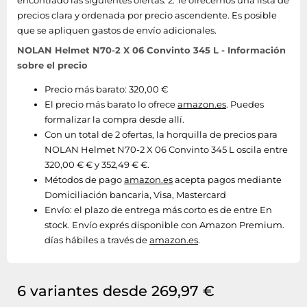
encontrado las siguientes ofertas: 2. Te ofrecemos una lista de
precios clara y ordenada por precio ascendente. Es posible
que se apliquen gastos de envío adicionales.
NOLAN Helmet N70-2 X 06 Convinto 345 L - Información
sobre el precio
Precio más barato: 320,00 €
El precio más barato lo ofrece
amazon.es
. Puedes
formalizar la compra desde allí.
Con un total de 2 ofertas, la horquilla de precios para
NOLAN Helmet N70-2 X 06 Convinto 345 L oscila entre
320,00 € € y 352,49 € €.
Métodos de pago
amazon.es
acepta pagos mediante
Domiciliación bancaria, Visa, Mastercard
Envío:
el plazo de entrega más corto es de entre En
stock. Envío exprés disponible con Amazon Premium.
días hábiles a través de
amazon.es
.
6 variantes desde 269,97 €