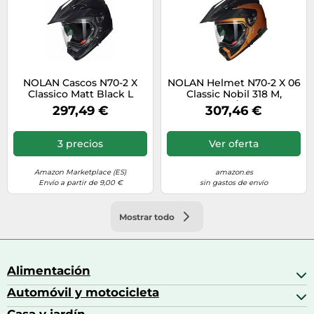
NOLAN Cascos N70-2 X
NOLAN Helmet N70-2 X 06
Classico Matt Black L
Classic Nobil 318 M,
Ochre/Black
297,49 €
307,46 €
3 precios
Ver oferta
Amazon Marketplace (ES)
amazon.es
Envío a partir de 9,00 €
sin gastos de envío
Mostrar todo
Alimentación
Automóvil y motocicleta
Bebidas
Bebidas espirituosas