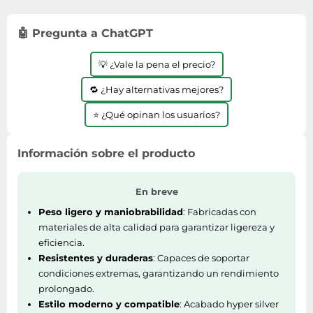
Lavavajillas y lavaplatos
Playmobil
Relojes
Ropa deportiva y outdoor
Perfumes de mujer
Media
Vehículos a escala
🤖 Pregunta a ChatGPT
Relojes de pulsera
Tiendas de campaña
Perfumes unisex
Microondas
Sneakers
Zapatillas de tenis
Placer y anticoncepción
💡 ¿Vale la pena el precio?
Monitores y pantallas ordenador
Tejer y crochet
Zapatillas deportivas
Productos de higiene corporal
Máquinas de afeitar
🔁 ¿Hay alternativas mejores?
Zapatillas de atletismo
Productos para baño y ducha
Móviles
⭐ ¿Qué opinan los usuarios?
Zapatillas de baloncesto
Protectores solares
Ordenadores portátiles
Zapatos
Sets de belleza
Placas de cocina
Información sobre el producto
Zapatos de invierno
Tensiómetros
Radios
Zapatos mujer
En breve
Termómetros clínicos
Secadoras
Peso ligero y maniobrabilidad
: Fabricadas con
Tratamientos faciales
Sonido y alta fidelidad
materiales de alta calidad para garantizar ligereza y
TV, vídeo y DVD
eficiencia.
Resistentes y duraderas
: Capaces de soportar
Tablets
condiciones extremas, garantizando un rendimiento
Telecomunicaciones
prolongado.
Televisores
Estilo moderno y compatible
: Acabado hyper silver