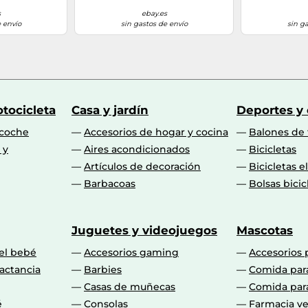
s
ebay.es
 envío
sin gastos de envío
sin g
tocicleta
Casa y jardín
Deportes y
 coche
Accesorios de hogar y cocina
Balones de 
 y
Aires acondicionados
Bicicletas
Artículos de decoración
Bicicletas e
Barbacoas
Bolsas bicic
Juguetes y videojuegos
Mascotas
 el bebé
Accesorios gaming
Accesorios 
actancia
Barbies
Comida par
Casas de muñecas
Comida par
é
Consolas
Farmacia ve