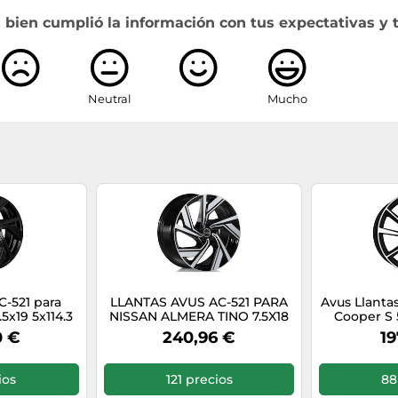
 bien cumplió la información con tus expectativas y 
Neutral
Mucho
C-521 para
LLANTAS AVUS AC-521 PARA
Avus Llantas
5x19 5x114.3
NISSAN ALMERA TINO 7.5X18
Cooper S 5
E13
5X114.3 BLACK POLISHED 64H
5x112 Bla
0 €
240,96 €
19
ios
121 precios
88