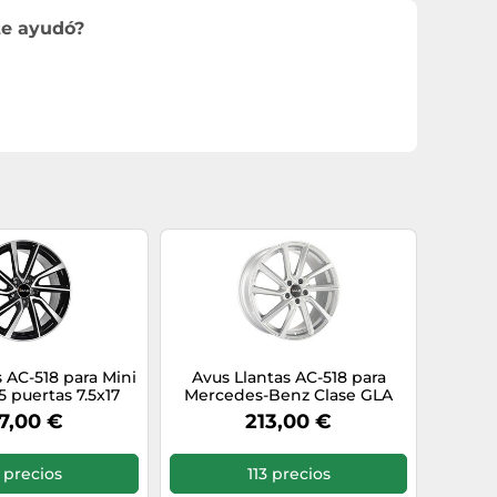
te ayudó?
 AC-518 para Mini
Avus Llantas AC-518 para
 puertas 7.5x17
Mercedes-Benz Clase GLA
ck Polished XI8
8X18 5X112 Hyper Silver V V84
7,00 €
213,00 €
 precios
113 precios