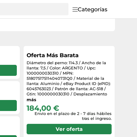
Categorías
Oferta Más Barata
Diámetro del perno: 114.3 / Ancho de la
llanta: 7,5 / Color: ARGENTO / Upc:
1000000030310 / MPN:
518075175114040731Q0 / Material de la
llanta: Aluminio / eBay Product ID (ePID):
6045763023 / Patrón de llanta: AC-518 /
Gtin: 1000000030310 / Desplazamiento
de la llanta (ET): 40 / Color de llanta:
más
HYPER SILVER / EAN: 1000000030310 /
184,00 €
Cantidad: 1 / Marca: Avus / Brand Car:
Envío en el plazo de 2 - 7 días hábiles
RENAULT / Número de pernos: 5 /
tras el ingreso.
Diámetro: 17
Ver oferta