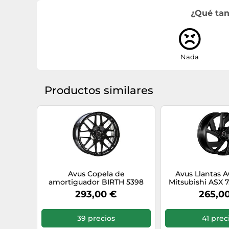
¿Qué tan
Nada
Productos similares
Avus Copela de
Avus Llantas A
amortiguador BIRTH 5398
Mitsubishi ASX 7.
Negro 
293,00 €
265,0
39 precios
41 prec