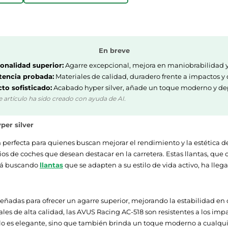
En breve
onalidad superior:
Agarre excepcional, mejora en maniobrabilidad y
tencia probada:
Materiales de calidad, duradero frente a impactos y 
to sofisticado:
Acabado hyper silver, añade un toque moderno y dep
e artículo ha sido creado con ayuda de AI.
per silver
ión perfecta para quienes buscan mejorar el rendimiento y la estética
os de coches que desean destacar en la carretera. Estas llantas, que
stá buscando
llantas
que se adapten a su estilo de vida activo, ha lleg
señadas para ofrecer un agarre superior, mejorando la estabilidad en 
es de alta calidad, las AVUS Racing AC-518 son resistentes a los impa
lo es elegante, sino que también brinda un toque moderno a cualquier