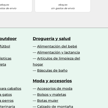
ebay.es
ebay.es
astos de envío
sin gastos de envío
 outdoor
Droguería y salud
fútbol
Alimentación del bebé
Alimentación y lactancia
lípticas
Artículos de limpieza del
leta
hogar
Básculas de baño
Moda y accesorios
para caballos
Accesorios de moda
a gatos
Bolsos y maletas
a perros
Botas mujer
terinaria
Calzado de montaña