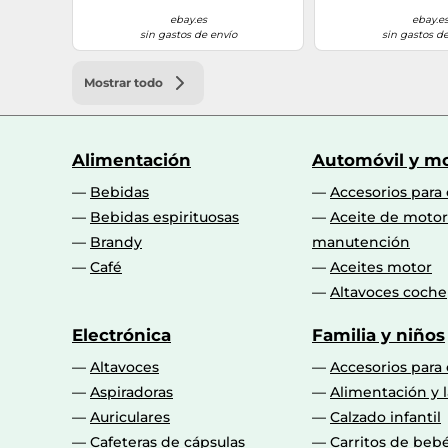
ebay.es
ebay.e
sin gastos de envío
sin gastos de
Mostrar todo
Alimentación
Automóvil y mo
Bebidas
Accesorios para
Bebidas espirituosas
Aceite de motor
Brandy
manutención
Café
Aceites motor
Altavoces coche
Electrónica
Familia y niños
Altavoces
Accesorios para
Aspiradoras
Alimentación y l
Auriculares
Calzado infantil
Cafeteras de cápsulas
Carritos de beb