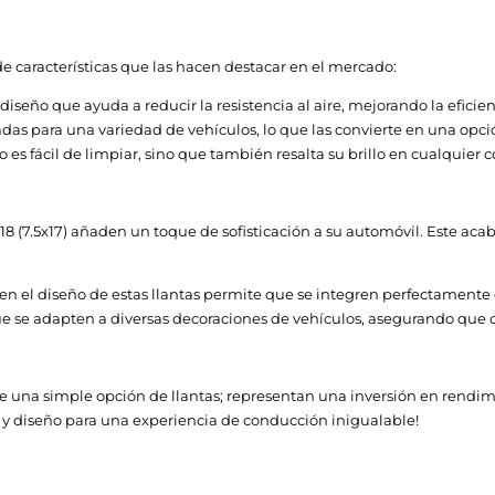
e características que las hacen destacar en el mercado:
seño que ayuda a reducir la resistencia al aire, mejorando la eficie
das para una variedad de vehículos, lo que las convierte en una opc
o es fácil de limpiar, sino que también resalta su brillo en cualquier 
-518 (7.5x17) añaden un toque de sofisticación a su automóvil. Este ac
 en el diseño de estas llantas permite que se integren perfectament
e se adapten a diversas decoraciones de vehículos, asegurando que c
e una simple opción de llantas; representan una inversión en rendimi
 y diseño para una experiencia de conducción inigualable!