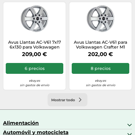
Avus Llantas AC-V61 7x17
Avus Llantas AC-V61 para
6x130 para Volkswagen
Volkswagen Crafter M1
Crafter N1 Hyper Silver
7x17 6x130 Hyper Silver
209,00 €
202,00 €
RZY
NQJ
6 precios
8 precios
ebay.es
ebay.es
sin gastos de envío
sin gastos de envío
Mostrar todo
Alimentación
Automóvil y motocicleta
Bebidas