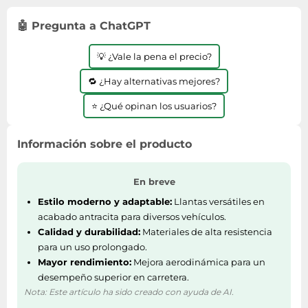
Lavavajillas y lavaplatos
Playmobil
Relojes
Ropa deportiva y outdoor
Perfumes de mujer
Media
🤖 Pregunta a ChatGPT
Vehículos a escala
Relojes de pulsera
Tiendas de campaña
Perfumes unisex
Microondas
Sneakers
💡 ¿Vale la pena el precio?
Zapatillas de tenis
Placer y anticoncepción
Monitores y pantallas ordenador
Tejer y crochet
Zapatillas deportivas
🔁 ¿Hay alternativas mejores?
Productos de higiene corporal
Máquinas de afeitar
Zapatillas de atletismo
Productos para baño y ducha
⭐ ¿Qué opinan los usuarios?
Móviles
Zapatillas de baloncesto
Protectores solares
Ordenadores portátiles
Zapatos
Información sobre el producto
Sets de belleza
Placas de cocina
Zapatos de invierno
Tensiómetros
Radios
Zapatos mujer
En breve
Termómetros clínicos
Secadoras
Estilo moderno y adaptable:
Llantas versátiles en
Tratamientos faciales
Sonido y alta fidelidad
acabado antracita para diversos vehículos.
Calidad y durabilidad:
Materiales de alta resistencia
TV, vídeo y DVD
para un uso prolongado.
Tablets
Mayor rendimiento:
Mejora aerodinámica para un
Telecomunicaciones
desempeño superior en carretera.
Nota: Este artículo ha sido creado con ayuda de AI.
Televisores