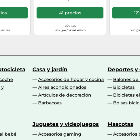
ios
41 precios
12
s
ebay.es
 envío
sin gastos de envío
sin g
tocicleta
Casa y jardín
Deportes y
 coche
Accesorios de hogar y cocina
Balones de 
 y
Aires acondicionados
Bicicletas
Artículos de decoración
Bicicletas e
Barbacoas
Bolsas bicic
Juguetes y videojuegos
Mascotas
 el bebé
Accesorios gaming
Accesorios 