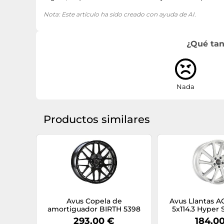
Nota: Este artículo ha sido creado con ayuda de AI.
¿Qué tan
Nada
Productos similares
Avus Copela de
Avus Llantas AC
amortiguador BIRTH 5398
5x114.3 Hyper S
Chevrolet Or
293,00 €
184,0