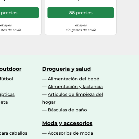
1 precios
88 precios
ebay.es
ebay.es
astos de envío
sin gastos de envío
 outdoor
Droguería y salud
fútbol
Alimentación del bebé
Alimentación y lactancia
lípticas
Artículos de limpieza del
leta
hogar
Básculas de baño
Moda y accesorios
para caballos
Accesorios de moda