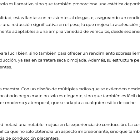
olo es llamativo, sino que también proporciona una estética depor
alidad, estas llantas son resistentes al desgaste, asegurando un re
 una reducción significativa en el peso, lo que mejora la aceleración
mente adaptables a una amplia variedad de vehículos, desde sedanes
ara lucir bien, sino también para ofrecer un rendimiento sobresalien
ucción, ya sea en carretera seca o mojada. Además, su estructura per
entes.
a maestra. Con un diseño de múltiples radios que se extienden desde
 acabado negro mate no solo es elegante, sino que también es fácil
cter moderno y atemporal, que se adapta a cualquier estilo de coche.
ted notará una notable mejora en la experiencia de conducción. La c
ignifica que no solo obtendrá un aspecto impresionante, sino que ta
cia de conducción placentera.