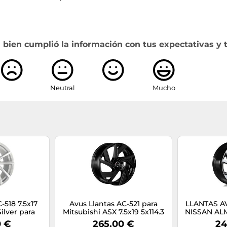
 bien cumplió la información con tus expectativas y 
Neutral
Mucho
-518 7.5x17
Avus Llantas AC-521 para
LLANTAS A
ilver para
Mitsubishi ASX 7.5x19 5x114.3
NISSAN ALM
lando 912
Negro E13
5X114.3 BL
0 €
265,00 €
24