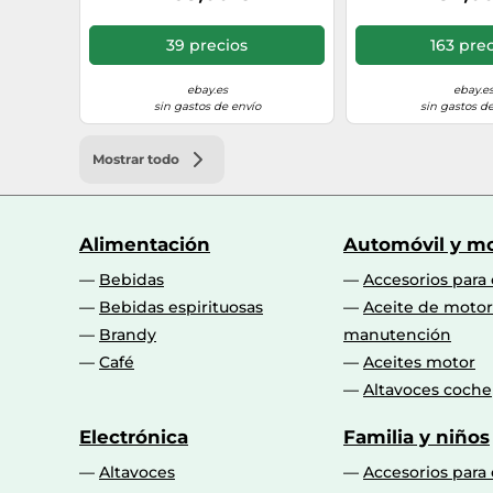
39 precios
163 prec
ebay.es
ebay.e
sin gastos de envío
sin gastos de
Mostrar todo
Alimentación
Automóvil y mo
Bebidas
Accesorios para
Bebidas espirituosas
Aceite de motor
Brandy
manutención
Café
Aceites motor
Altavoces coche
Electrónica
Familia y niños
Altavoces
Accesorios para