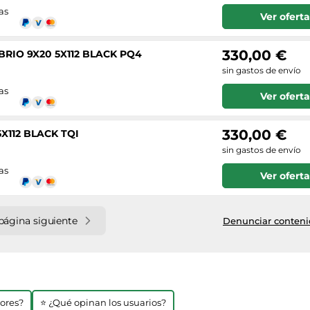
as
Ver oferta
330,00 €
RIO 9X20 5X112 BLACK PQ4
sin gastos de envío
as
Ver oferta
330,00 €
5X112 BLACK TQI
sin gastos de envío
as
Ver oferta
página siguiente
Denunciar contenid
jores?
⭐ ¿Qué opinan los usuarios?