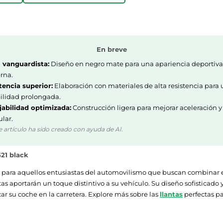
En breve
o vanguardista:
Diseño en negro mate para una apariencia deportiva
rna.
tencia superior:
Elaboración con materiales de alta resistencia para
ilidad prolongada.
abilidad optimizada:
Construcción ligera para mejorar aceleración y
lar.
e artículo ha sido creado con ayuda de AI.
21 black
 para aquellos entusiastas del automovilismo que buscan combinar es
tas aportarán un toque distintivo a su vehículo. Su diseño sofistica
r su coche en la carretera. Explore más sobre las
llantas
perfectas pa