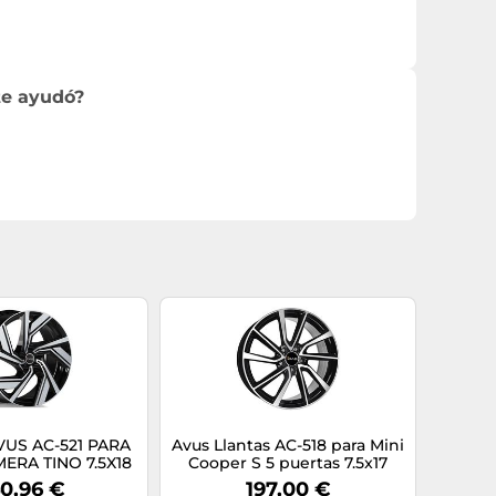
te ayudó?
VUS AC-521 PARA
Avus Llantas AC-518 para Mini
ERA TINO 7.5X18
Cooper S 5 puertas 7.5x17
ACK POLISHED 64H
5x112 Black Polished XI8
0,96 €
197,00 €