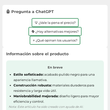
Lavavajillas y lavaplatos
Playmobil
Relojes
Ropa deportiva y outdoor
Perfumes de mujer
Media
Vehículos a escala
🤖 Pregunta a ChatGPT
Relojes de pulsera
Tiendas de campaña
Perfumes unisex
Microondas
Sneakers
Zapatillas de tenis
Placer y anticoncepción
💡 ¿Vale la pena el precio?
Monitores y pantallas ordenador
Tejer y crochet
Zapatillas deportivas
Productos de higiene corporal
Máquinas de afeitar
🔁 ¿Hay alternativas mejores?
Zapatillas de atletismo
Productos para baño y ducha
Móviles
⭐ ¿Qué opinan los usuarios?
Zapatillas de baloncesto
Protectores solares
Ordenadores portátiles
Zapatos
Sets de belleza
Placas de cocina
Información sobre el producto
Zapatos de invierno
Tensiómetros
Radios
Zapatos mujer
En breve
Termómetros clínicos
Secadoras
Estilo sofisticado:
acabado pulido negro para una
Tratamientos faciales
Sonido y alta fidelidad
apariencia llamativa.
TV, vídeo y DVD
Construcción robusta:
materiales duraderos para
resistencia y larga vida útil.
Tablets
Maniobrabilidad mejorada:
diseño ligero para mayor
Telecomunicaciones
eficiencia y control.
Televisores
Nota: Este artículo ha sido creado con ayuda de AI.