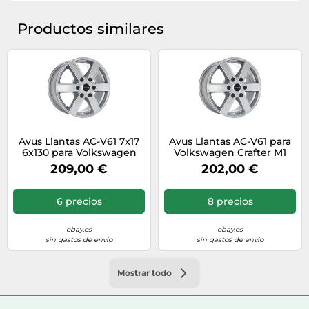
Productos similares
Avus Llantas AC-V61 7x17
Avus Llantas AC-V61 para
6x130 para Volkswagen
Volkswagen Crafter M1
Crafter N1 Hyper Silver
7x17 6x130 Hyper Silver
209,00 €
202,00 €
RZY
NQJ
6 precios
8 precios
ebay.es
ebay.es
sin gastos de envío
sin gastos de envío
Mostrar todo