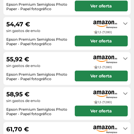
Lavavajillas y lavaplatos
Playmobil
Epson Premium Semigloss Photo
Relojes
Ver oferta
Ropa deportiva y outdoor
Perfumes de mujer
Paper - Papel fotográfico
Media
Vehículos a escala
Relojes de pulsera
En stock
Tiendas de campaña
Perfumes unisex
Microondas
54,47 €
Sneakers
Zapatillas de tenis
Placer y anticoncepción
Monitores y pantallas ordenador
sin gastos de envío
1,5 (7.280)
Tejer y crochet
Zapatillas deportivas
Productos de higiene corporal
Máquinas de afeitar
Epson Premium Semigloss Photo
Ver oferta
Zapatillas de atletismo
Paper - Papel fotográfico
Productos para baño y ducha
Móviles
En stock
Zapatillas de baloncesto
Protectores solares
Ordenadores portátiles
55,92 €
Zapatos
Sets de belleza
Placas de cocina
sin gastos de envío
1,5 (7.280)
Zapatos de invierno
Tensiómetros
Radios
Epson Premium Semigloss Photo
Ver oferta
Paper - Papel fotográfico
Zapatos mujer
Termómetros clínicos
Secadoras
En stock
Tratamientos faciales
58,95 €
Sonido y alta fidelidad
sin gastos de envío
TV, vídeo y DVD
1,5 (7.280)
Epson Premium Semigloss Photo
Ver oferta
Tablets
Paper - Papel fotográfico
En stock
Telecomunicaciones
61,70 €
Televisores