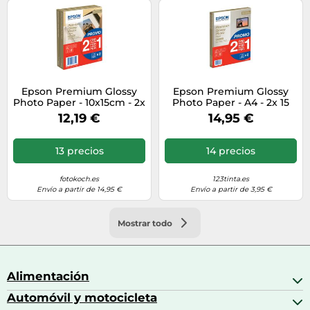
Epson Premium Glossy
Epson Premium Glossy
Photo Paper - 10x15cm - 2x
Photo Paper - A4 - 2x 15
40 Hojas
Hojas
12,19 €
14,95 €
13 precios
14 precios
fotokoch.es
123tinta.es
Envío a partir de 14,95 €
Envío a partir de 3,95 €
Mostrar todo
Alimentación
Automóvil y motocicleta
Bebidas