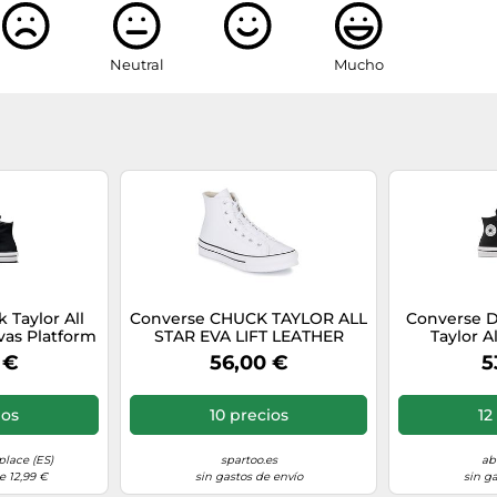
Neutral
Mucho
 Taylor All
Converse CHUCK TAYLOR ALL
Converse D
nvas Platform
STAR EVA LIFT LEATHER
Taylor Al
aforma Mujer
DEPORTIVAS PLATAFORMA
Leather P
 €
56,00 €
5
Mujer
ios
10 precios
12
lace (ES)
spartoo.es
ab
e 12,99 €
sin gastos de envío
sin g