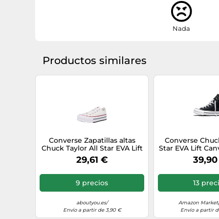
Nada
Productos similares
Converse Zapatillas altas
Converse Chuck
Chuck Taylor All Star EVA Lift
Star EVA Lift Ca
Foundation Ox Blanco Talla
Deportivas Plat
29,61 €
39,90
28
9 precios
13 prec
aboutyou.es/
Amazon Marketp
Envío a partir de 3,90 €
Envío a partir d