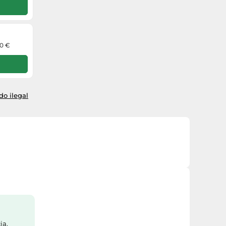
00 €
o ilegal
ia.