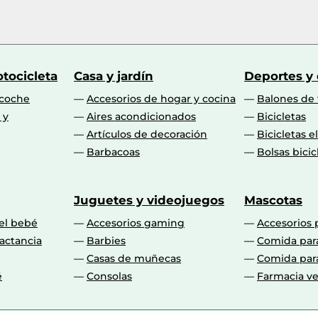
tocicleta
Casa y jardín
Deportes y
 coche
Accesorios de hogar y cocina
Balones de 
 y
Aires acondicionados
Bicicletas
Artículos de decoración
Bicicletas e
Barbacoas
Bolsas bicic
Juguetes y videojuegos
Mascotas
 el bebé
Accesorios gaming
Accesorios 
actancia
Barbies
Comida par
Casas de muñecas
Comida par
é
Consolas
Farmacia ve