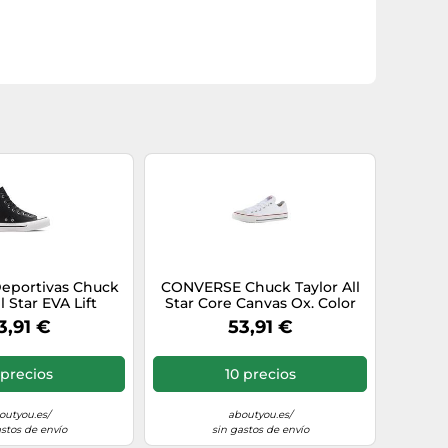
eportivas Chuck
CONVERSE Chuck Taylor All
l Star EVA Lift
Star Core Canvas Ox. Color
lataforma Mujer
Blanco
3,91 €
53,91 €
 precios
10 precios
outyou.es/
aboutyou.es/
astos de envío
sin gastos de envío