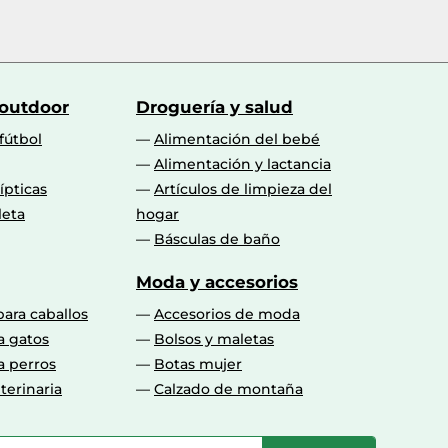
 outdoor
Droguería y salud
fútbol
Alimentación del bebé
Alimentación y lactancia
lípticas
Artículos de limpieza del
leta
hogar
Básculas de baño
Moda y accesorios
para caballos
Accesorios de moda
a gatos
Bolsos y maletas
a perros
Botas mujer
terinaria
Calzado de montaña