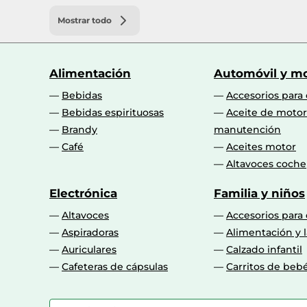
Mostrar todo
Alimentación
Automóvil y mo
Bebidas
Accesorios para
Bebidas espirituosas
Aceite de motor
Brandy
manutención
Café
Aceites motor
Altavoces coche
Electrónica
Familia y niños
Altavoces
Accesorios para
Aspiradoras
Alimentación y l
Auriculares
Calzado infantil
Cafeteras de cápsulas
Carritos de beb