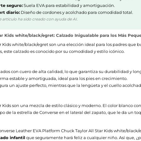
te seguro:
Suela EVA para estabilidad y amortiguación.
rt diario:
Diseño de cordones y acolchado para comodidad total.
e artículo ha sido creado con ayuda de AI.
r Kids white/black/egret: Calzado Inigualable para los Más Pequ
r Kids white/black/egret son una elección ideal para los padres que 
s, este calzado es conocido por su comodidad y estilo icónico.
ados con cuero de alta calidad, lo que garantiza su durabilidad y lon
ma estable y amortiguada, ideal para los pies en crecimiento.
ura un ajuste perfecto, mientras que la lengüeta y el cuello acolc
 Kids son una mezcla de estilo clásico y moderno. El color blanco co
po de la estrella de Converse en el lateral del zapato, que le da un toq
 Converse Leather EVA Platform Chuck Taylor All Star Kids white/black/e
zado infantil
que seguramente hará feliz a cualquier niño. Así que, ¿p