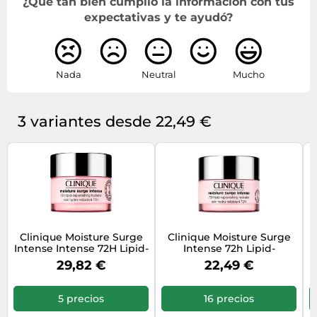
¿Qué tan bien cumplió la información con tus
expectativas y te ayudó?
Nada
Neutral
Mucho
3 variantes desde 22,49 €
Clinique Moisture Surge
Clinique Moisture Surge
Intense Intense 72H Lipid-
Intense 72h Lipid-
Replenishing Hydrator 75
Replenishing Hydrator 50
29,82 €
22,49 €
ml
ml
r
5 precios
16 precios