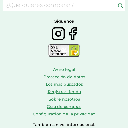
Consolas
Comida para perros
Bolsos y maletas
Farmacia veterinaria
Botas mujer
Calzado de montaña
Síguenos
Aviso legal
Protección de datos
Los más buscados
Registrar tienda
Sobre nosotros
Guía de compras
Configuración de la privacidad
También a nivel internacional: