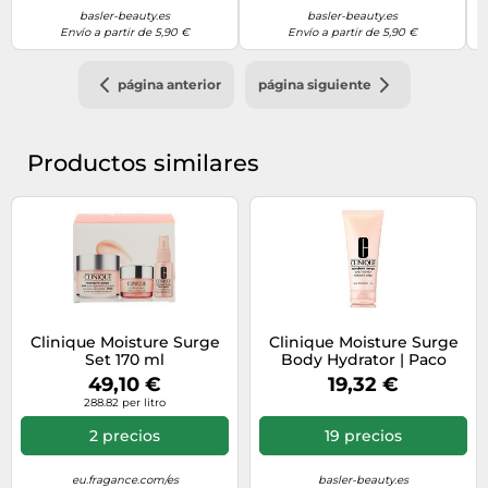
basler-beauty.es
basler-beauty.es
Envío a partir de 5,90 €
Envío a partir de 5,90 €
página anterior
página siguiente
Productos similares
Clinique Moisture Surge
Clinique Moisture Surge
Set 170 ml
Body Hydrator | Paco
Perfumerías n/a 200 ml
49,10 €
19,32 €
288.82 per litro
2 precios
19 precios
eu.fragance.com/es
basler-beauty.es