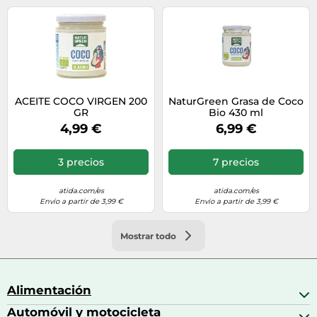
ACEITE COCO VIRGEN 200
NaturGreen Grasa de Coco
GR
Bio 430 ml
4,99 €
6,99 €
3 precios
7 precios
atida.com/es
atida.com/es
Envío a partir de 3,99 €
Envío a partir de 3,99 €
Mostrar todo
Alimentación
Automóvil y motocicleta
Bebidas