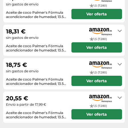
sin gastos de envío
1,5 (7.280)
Aceite de coco Palmer's Fórmula
Ver oferta
acondicionador de humedad; 13.5
fl. oz.
En stock
18,31 €
sin gastos de envío
1,5 (7.280)
Aceite de coco Palmer's Fórmula
Ver oferta
acondicionador de humedad; 13.5
fl. oz.
En stock
18,75 €
sin gastos de envío
1,5 (7.280)
Aceite de coco Palmer's Fórmula
Ver oferta
acondicionador de humedad; 13.5
fl. oz.
En stock
20,55 €
Envío a partir de 17,99 €
1,5 (7.280)
Aceite de coco Palmer's Fórmula
Ver oferta
acondicionador de humedad; 13.5
fl. oz.
Envío en 4 a 5 días