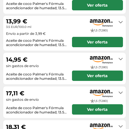
Lavavajillas y lavaplatos
Playmobil
Aceite de coco Palmer's Fórmula
Relojes
Ver oferta
Ropa deportiva y outdoor
Perfumes de mujer
acondicionador de humedad; 13.5
Media
Vehículos a escala
fl. oz.
En stock
Relojes de pulsera
Tiendas de campaña
Perfumes unisex
Microondas
13,99 €
Sneakers
Zapatillas de tenis
Placer y anticoncepción
Monitores y pantallas ordenador
3.5 EUR/100.0 ml
1,5 (7.280)
Tejer y crochet
Zapatillas deportivas
Envío a partir de 3,99 €
Productos de higiene corporal
Máquinas de afeitar
Zapatillas de atletismo
Aceite de coco Palmer's Fórmula
Ver oferta
Productos para baño y ducha
Móviles
acondicionador de humedad; 13.5
Zapatillas de baloncesto
fl. oz.
En stock. Envío exprés disponible
Protectores solares
Ordenadores portátiles
con Amazon Premium.
Zapatos
14,95 €
Sets de belleza
Placas de cocina
sin gastos de envío
Zapatos de invierno
1,5 (7.280)
Tensiómetros
Radios
Aceite de coco Palmer's Fórmula
Ver oferta
Zapatos mujer
acondicionador de humedad; 13.5
Termómetros clínicos
Secadoras
fl. oz.
En stock
Tratamientos faciales
Sonido y alta fidelidad
17,11 €
TV, vídeo y DVD
sin gastos de envío
1,5 (7.280)
Tablets
Aceite de coco Palmer's Fórmula
Ver oferta
acondicionador de humedad; 13.5
Telecomunicaciones
fl. oz.
Envío en 3 a 4 días
Televisores
18,31 €