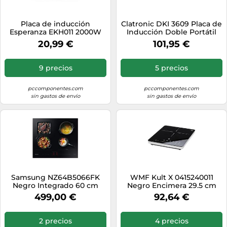
Placa de inducción
Clatronic DKI 3609 Placa de
Esperanza EKH011 2000W
Inducción Doble Portátil
táctil encimera negra
3500W
20,99 €
101,95 €
9 precios
5 precios
pccomponentes.com
pccomponentes.com
sin gastos de envío
sin gastos de envío
Samsung NZ64B5066FK
WMF Kult X 0415240011
Negro Integrado 60 cm
Negro Encimera 29.5 cm
Con placa de inducción 4
Con placa de inducción 1
499,00 €
92,64 €
zona(s)
zona(s)
2 precios
4 precios