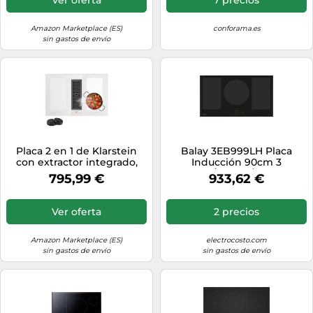
Eléctricas nergética
Amazon Marketplace (ES)
conforama.es
sin gastos de envío
Placa 2 en 1 de Klarstein
Balay 3EB999LH Placa
con extractor integrado,
Inducción 90cm 3
placa de inducción con
Zonas/3300W/Control
795,99 €
933,62 €
extractor para isla de
TouchSelect/Negra
cocina, placa con extractor
Integrada
integrado, 391 m³/h de
Ver oferta
2 precios
caudal de aire, control
táctil, clase energética A
Amazon Marketplace (ES)
electrocosto.com
sin gastos de envío
sin gastos de envío