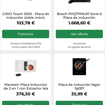
CASO Touch 3500 - Placa de
Bosch PVQ711HGA7 Serie 6
inducción doble móvil,
Placa de inducción
interruptor de seguridad,
inteligente con extractor
103,78 €
1.668,60 €
60-240 °C, 6 niveles,
(autosuficiente), 70 cm de
temporizador 180 min, ollas
ancho, con canal plano L,
hasta 26 cm, 3500 W,
fabricado en Alemania,
7 precios
Ver oferta
vitrocerámica
CombiZone, ventilación
automática, PowerBoost,
control
Amazon Marketplace (ES)
amazon.es
Envío a partir de 11,99 €
sin gastos de envío
Klarstein Placa Induccion
Placa de inducción fagor
de 2 en 1 con Extractor Isla
fg057
Cocina, Vitroceramica con
376,30 €
35,99 €
Campana Extractora Cocina
391m³/h, Control Táctil,
Cocinas de Inducción
Ver oferta
7 precios