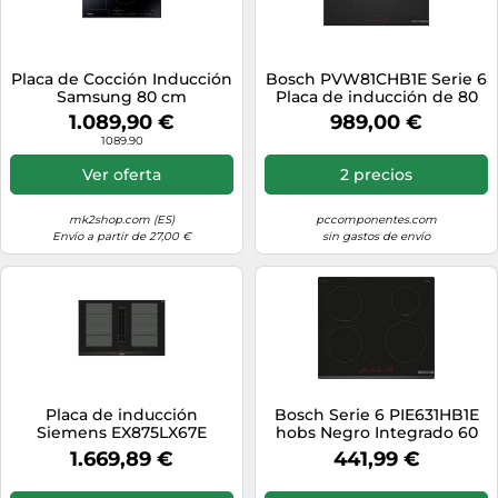
Placa de Cocción Inducción
Bosch PVW81CHB1E Serie 6
Samsung 80 cm
Placa de inducción de 80
NZ84F7NC6AB/ET Negro
cm, superficie mate para 5
1.089,90 €
989,00 €
veces menos arañazos,
1089.90
activación automática de
extracción, zona Combi
Ver oferta
2 precios
para utensilios de cocina
grandes, Power Boost
mk2shop.com (ES)
pccomponentes.com
Envío a partir de 27,00 €
sin gastos de envío
Placa de inducción
Bosch Serie 6 PIE631HB1E
Siemens EX875LX67E
hobs Negro Integrado 60
7400W Negra
cm Con placa de inducción
1.669,89 €
441,99 €
4 zona(s)