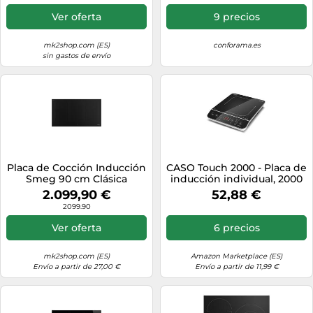
Ver oferta
9 precios
mk2shop.com (ES)
conforama.es
sin gastos de envío
Placa de Cocción Inducción
CASO Touch 2000 - Placa de
Smeg 90 cm Clásica
inducción individual, 2000
SIM3964N Negro
W, detección automática
2.099,90 €
52,88 €
de ollas, 10 niveles de
2099.90
temperatura, 10 niveles de
potencia, temporizador
Ver oferta
6 precios
hasta 180 min, superficie
vitrocerámica,
mk2shop.com (ES)
Amazon Marketplace (ES)
Envío a partir de 27,00 €
Envío a partir de 11,99 €