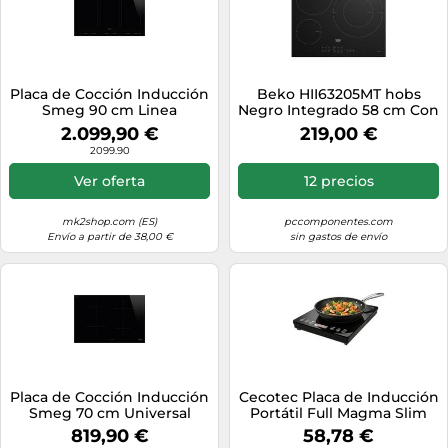
Placa de Cocción Inducción
Beko HII63205MT hobs
Smeg 90 cm Linea
Negro Integrado 58 cm Con
SIM1964D Negro
placa de inducción 3
2.099,90 €
219,00 €
zona(s)
2099.90
Ver oferta
12 precios
mk2shop.com (ES)
pccomponentes.com
Envío a partir de 38,00 €
sin gastos de envío
Placa de Cocción Inducción
Cecotec Placa de Inducción
Smeg 70 cm Universal
Portátil Full Magma Slim
SI4742D Negro
Pure, 2000W, Diseño en
819,90 €
58,78 €
Cristal, Display Táctil, 9