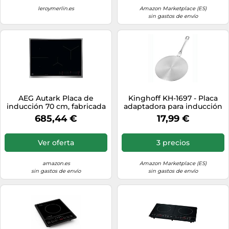
leroymerlin.es
Amazon Marketplace (ES)
sin gastos de envío
AEG Autark Placa de
Kinghoff KH-1697 - Placa
inducción 70 cm, fabricada
adaptadora para inducción
en Alemania, 4 zonas
(14,5 cm de diámetro)
685,44 €
17,99 €
flexibles con puente,
combinación de 2 zonas,
función de alimentación,
Ver oferta
3 precios
marco superplano,
temporizador, táctil,
compatible con
amazon.es
Amazon Marketplace (ES)
sin gastos de envío
sin gastos de envío