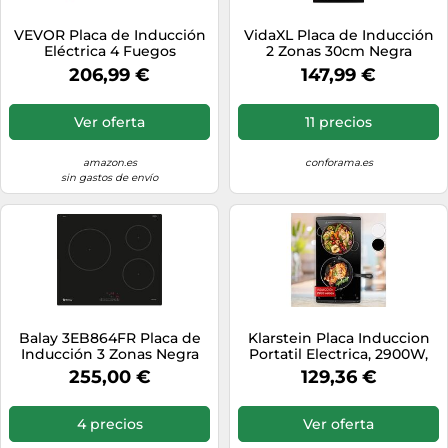
VEVOR Placa de Inducción
VidaXL Placa de Inducción
Eléctrica 4 Fuegos
2 Zonas 30cm Negra
Vitrocerámica 6800 W
206,99 €
147,99 €
Placa de Inducción
Empotrada 61 Cm con
Control Táctil 9 Niveles de
Ver oferta
11 precios
Calor Apagado Automático
para Olla de Hierro, Acero
Inoxidable
amazon.es
conforama.es
sin gastos de envío
Balay 3EB864FR Placa de
Klarstein Placa Induccion
Inducción 3 Zonas Negra
Portatil Electrica, 2900W,
Vitroceramica Portatil 2
255,00 €
129,36 €
Fuegos, Cocina Electrica
Cocina, Vitro Control Táctil,
Placas Induccion, Placa
4 precios
Ver oferta
Vitroceramica Camping