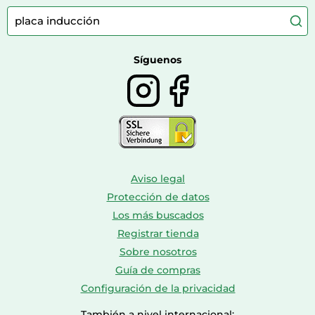
Comida para gatos
Accesorios de moda
Consolas
Comida para perros
Bolsos y maletas
Farmacia veterinaria
Botas mujer
Calzado de montaña
Síguenos
Aviso legal
Protección de datos
Los más buscados
Registrar tienda
Sobre nosotros
Guía de compras
Configuración de la privacidad
También a nivel internacional: