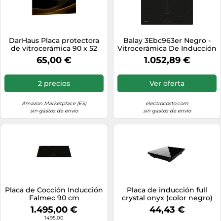
DarHaus Placa protectora
Balay 3Ebc963er Negro -
de vitrocerámica 90 x 52
Vitrocerámica De Inducción
cm 1 pieza cocina eléctrica
+ Extractor Integrado 60Cm
65,00 €
1.052,89 €
universal para inducción
protección contra
salpicaduras tabla de cortar
2 precios
Ver oferta
de vidrio templado como
decoración, ORO
Amazon Marketplace (ES)
electrocosto.com
sin gastos de envío
sin gastos de envío
Placa de Cocción Inducción
Placa de inducción full
Falmec 90 cm
crystal onyx (color negro)
P01F9051.00#ZZZN400F
1.495,00 €
44,43 €
Negro
1495.00