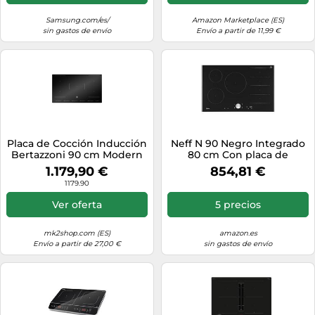
Samsung.com/es/
Amazon Marketplace (ES)
sin gastos de envío
Envío a partir de 11,99 €
Placa de Cocción Inducción
Neff N 90 Negro Integrado
Bertazzoni 90 cm Modern
80 cm Con placa de
P905I2M30NVS Negro
inducción 5 zona(s)
1.179,90 €
854,81 €
1179.90
Ver oferta
5 precios
mk2shop.com (ES)
amazon.es
Envío a partir de 27,00 €
sin gastos de envío