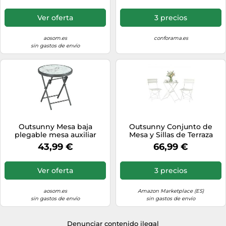
Carga 80 kg Ø122x73 cm
HDPE, Almohadillas
Blanco Aosom España
Antideslizantes, Marco
Ver oferta
3 precios
Metálico, para Acampar,
Senderismo, Playa, Blanco
aosom.es
conforama.es
sin gastos de envío
Outsunny Mesa baja
Outsunny Conjunto de
plegable mesa auxiliar
Mesa y Sillas de Terraza
plegable sobre efecto
Exterior Plegable 3 Piezas
43,99 €
66,99 €
mármol en vidrio templado
estructura metálica
redonda Ø45 x 50 cm
Ver oferta
3 precios
blanco Aosom España
aosom.es
Amazon Marketplace (ES)
sin gastos de envío
sin gastos de envío
Denunciar contenido ilegal