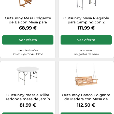
Outsunny Mesa Colgante
Outsunny Mesa Plegable
de Balcón Mesa para
para Camping con 2
Balcón Plegable de Madera
Fregaderos Manguera de
68,99 €
111,99 €
con Altura Ajustable en 4
Drenaje Estación de
Niveles Carga 20 kg para
Limpieza y Grifo Blanco
Terraza 68x65x40,5-55 cm
Ver oferta
Ver oferta
tiendanimal.es
aosom.es
Envío a partir de 3,99 €
sin gastos de envío
Outsunny mesa auxiliar
Outsunny Banco Colgante
redonda mesa de jardín
de Madera con Mesa de
plegable con marco de
Centro Plegable 2
81,99 €
112,50 €
acero y encimera de hdpe
Portavasos y Reposabrazos
carga 80 kg para interior y
Carga 200 kg 150x75x53 cm