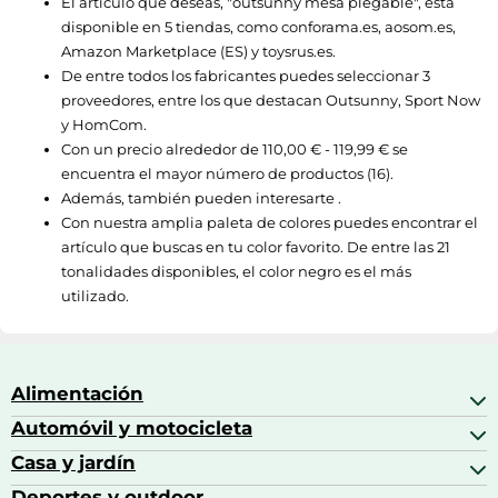
El artículo que deseas, "
outsunny mesa plegable
", está
disponible en 5 tiendas, como
conforama.es
,
aosom.es
,
Amazon Marketplace (ES)
y
toysrus.es
.
De entre todos los fabricantes puedes seleccionar 3
proveedores, entre los que destacan
Outsunny
,
Sport Now
y
HomCom
.
Con un precio alrededor de
110,00 € - 119,99 €
se
encuentra el mayor número de productos (16).
Además, también pueden interesarte .
Con nuestra amplia paleta de colores puedes encontrar el
artículo que buscas en tu color favorito. De entre las 21
tonalidades disponibles, el color negro es el más
utilizado.
Alimentación
Automóvil y motocicleta
Bebidas
Bebidas espirituosas
Casa y jardín
Accesorios para coche
Brandy
Aceite de motor y manutención
Deportes y outdoor