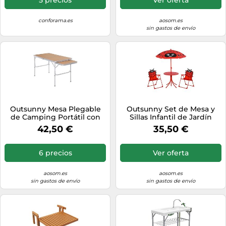
conforama.es
aosom.es
sin gastos de envío
Outsunny Mesa Plegable
Outsunny Set de Mesa y
de Camping Portátil con
Sillas Infantil de Jardín
Ala Abatible de Aluminio
Plegable con Sombrilla
42,50 €
35,50 €
Altura Ajustable Carga 30kg
Ajustable Rojo para Picnic
120x60x40/70 cm para
al Aire Libre Aosom España
Picnic Beige Aosom España
6 precios
Ver oferta
aosom.es
aosom.es
sin gastos de envío
sin gastos de envío