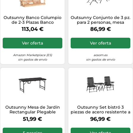
Outsunny Banco Columpio
Outsunny Conjunto de 3 pz.
de 2-3 Plazas Banco
para 2 personas, mesa
Colgante de Madera con
plegable con 2 sillas
113,04 €
86,99 €
Mesa de Centro Plegable 2
plegables para terraza y
Portavasos y Reposabrazos
balcón, teca
Carga 200 kg para Jardín
Ver oferta
Ver oferta
Terraza Balcón 150x75x53
cm Natural
Amazon Marketplace (ES)
aosom.es
sin gastos de envío
sin gastos de envío
Outsunny Mesa de Jardín
Outsunny Set bistró 3
Rectangular Plegable
piezas de acero resistente a
118x60x56-74 cm Gris
la intemperie con mesa
51,99 €
96,99 €
Oscuro
bistró plegable y
portavasos, sillas de jardín -
Negro Aosom España
5 precios
Ver oferta