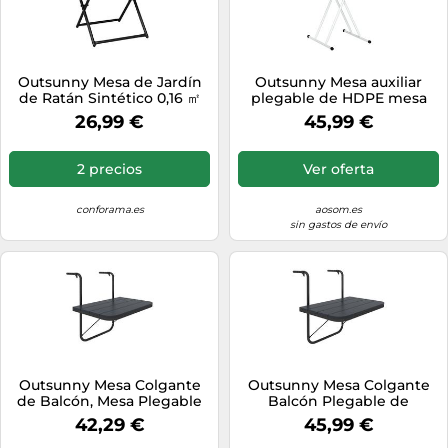
Outsunny Mesa de Jardín
Outsunny Mesa auxiliar
de Ratán Sintético 0,16 ㎡
plegable de HDPE mesa
Mesa de Terraza Exterior
plegable altura ajustable en
26,99 €
45,99 €
Plegable con Patas
6 niveles para patios
Cruzadas y Marco de Acero
jardines 76x50x74 cm
para Patio Balcón Natural
Blanco Aosom España
2 precios
Ver oferta
conforama.es
aosom.es
sin gastos de envío
Outsunny Mesa Colgante
Outsunny Mesa Colgante
de Balcón, Mesa Plegable
Balcón Plegable de
para Balcón de Aluminio
Aluminio 60x40x55-64 cm
42,29 €
45,99 €
para Barandilla, con Altura
con Altura Ajustable en 4