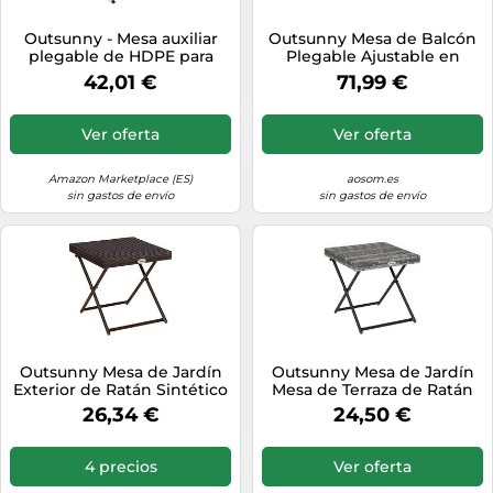
Outsunny - Mesa auxiliar
Outsunny Mesa de Balcón
plegable de HDPE para
Plegable Ajustable en
patios (76 x 50 x 74 cm),
Altura para Barandilla,
42,01 €
71,99 €
color blanco
Madera Natural Aosom
España
Ver oferta
Ver oferta
Amazon Marketplace (ES)
aosom.es
sin gastos de envío
sin gastos de envío
Outsunny Mesa de Jardín
Outsunny Mesa de Jardín
Exterior de Ratán Sintético
Mesa de Terraza de Ratán
0,16 ㎡ Plegable Marrón
PE Plegable con Patas
26,34 €
24,50 €
Cruzadas y Marco de Acero
para Patio Balcón 40x40x40
cm Gris Aosom España
4 precios
Ver oferta