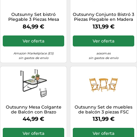
Outsunny Set bistró
Outsunny Conjunto Bistró 3
Plegable 3 Piezas Mesa
Piezas Plegable en Madera
Redonda bistró Set Gris
de Acacia con Mesa
84,99 €
131,99 €
Redonda y 2 Sillas, sin
montaje, 60x60x75cm,
Natural Aosom España
Ver oferta
Ver oferta
Amazon Marketplace (ES)
aosom.es
sin gastos de envío
sin gastos de envío
Outsunny Mesa Colgante
Outsunny Set de muebles
de Balcón con Brazo
de balcón 3 piezas FSC
Regulable 60x56x50 cm
madera plegable, juego de
44,99 €
131,99 €
Negro
jardín con mesa redonda, 2
sillas, cojines transpirables,
asiento de lamas Aosom
Ver oferta
Ver oferta
España