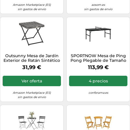
Amazon Marketplace (ES)
aosom.es
sin gastos de envío
sin gastos de envío
Outsunny Mesa de Jardín
SPORTNOW Mesa de Ping
Exterior de Ratán Sintético
Pong Plegable de Tamaño
0,16 ㎡ Plegable Gris
Mediano con Marco de
31,99 €
113,99 €
Aluminio y Red para
Interiores y Exteriores
152x76x72 cm Negro Aosom
Ver oferta
4 precios
España
Amazon Marketplace (ES)
conforama.es
sin gastos de envío