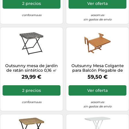
exterior ø122x73 cm blanco
Natural Aosom España
2 precios
Ver oferta
conforama.es
aosom.es
sin gastos de envío
Outsunny mesa de jardín
Outsunny Mesa Colgante
de ratán sintético 0,16 ㎡
para Balcón Plegable de
mesa de terraza exterior
Madera con Altura Ajustable
29,99 €
59,50 €
plegable con patas
en 4 Niveles Carga 20 kg
cruzadas y marco de acero
68x65x40,5-55 cm Natural
para patio balcón gris
Aosom España
2 precios
Ver oferta
conforama.es
aosom.es
sin gastos de envío