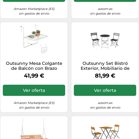
Amazon Marketplace (ES)
aosom.es
sin gastos de envío
sin gastos de envío
Outsunny Mesa Colgante
Outsunny Set Bistró
de Balcón con Brazo
Exterior, Mobiliario de
Regulable 60x56x50 cm
Jardín Plegable con Mesa y
41,99 €
81,99 €
Blanco
2 Sillas, Negro. Aosom
España
Ver oferta
Ver oferta
Amazon Marketplace (ES)
aosom.es
sin gastos de envío
sin gastos de envío