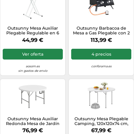
Outsunny Mesa Auxiliar
Outsunny Barbacoa de
Plegable Regulable en 6
Mesa a Gas Plegable con 2
Alturas, 76x50x74 cm, Gris
Quemadores Parrilla de Gas
44,99 €
113,99 €
Oscuro Aosom España
Portátil con Tapa Acero a
Carbono para Camping
Picnic al Aire Libre Jardín
Ver oferta
4 precios
55x46,5x41 cm Negro
aosom.es
conforama.es
sin gastos de envío
Outsunny Mesa Auxiliar
Outsunny Mesa Plegable
Redonda Mesa de Jardín
Camping, 120x120x74 cm,
Plegable con Marco de
Mesa Plegable Portátil
76,99 €
67,99 €
Acero y Encimera de HDPE
Ligera con Encimera de