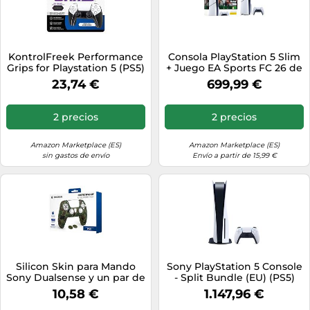
KontrolFreek Performance
Consola PlayStation 5 Slim
Grips for Playstation 5 (PS5)
+ Juego EA Sports FC 26 de
Controller (Nightfall Black)
1 TB (Edición Estándar) -
23,74 €
699,99 €
SONY
2 precios
2 precios
Amazon Marketplace (ES)
Amazon Marketplace (ES)
sin gastos de envío
Envío a partir de 15,99 €
Silicon Skin para Mando
Sony PlayStation 5 Console
Sony Dualsense y un par de
- Split Bundle (EU) (PS5)
Grips para Joystick para
10,58 €
1.147,96 €
PS5. Color: Camo