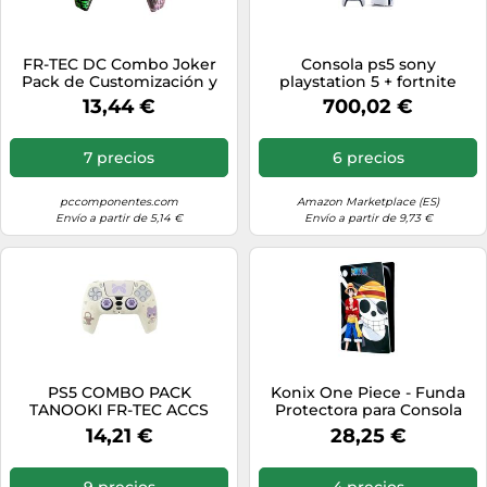
FR-TEC DC Combo Joker
Consola ps5 sony
Pack de Customización y
playstation 5 + fortnite
Protección Completo para
13,44 €
700,02 €
Mandos PS5
7 precios
6 precios
pccomponentes.com
Amazon Marketplace (ES)
Envío a partir de 5,14 €
Envío a partir de 9,73 €
PS5 COMBO PACK
Konix One Piece - Funda
TANOOKI FR-TEC ACCS
Protectora para Consola
PS5 (Silicona, antigolpes,
14,21 €
28,25 €
Resistente a los arañazos),
diseño de Luffy, Color
Negro
9 precios
4 precios