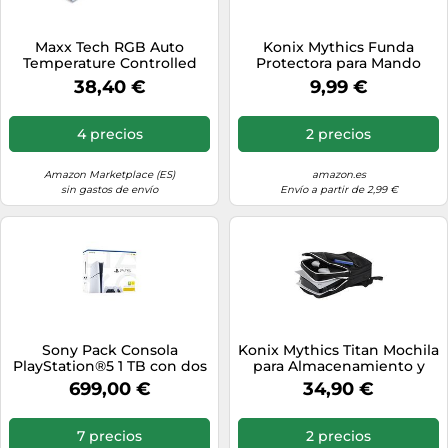
Maxx Tech RGB Auto
Konix Mythics Funda
Temperature Controlled
Protectora para Mando
Cooling Fan For PS5 Slim
DualSense PS5 - Silicona -
38,40 €
9,99 €
Blanco
4 precios
2 precios
Amazon Marketplace (ES)
amazon.es
sin gastos de envío
Envío a partir de 2,99 €
Sony Pack Consola
Konix Mythics Titan Mochila
PlayStation®5 1 TB con dos
para Almacenamiento y
Mandos Inalámbricos
Transporte de Consola y
699,00 €
34,90 €
DualSense®
Accesorios PS5 - Volumen
16 l - 30 x 10 x 47 cm - Negro
y Blanco
7 precios
2 precios