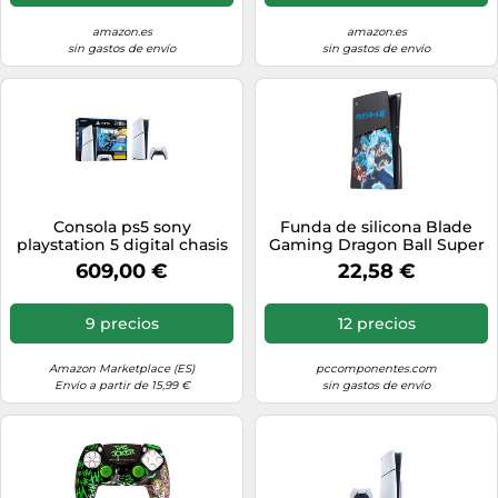
amazon.es
amazon.es
sin gastos de envío
sin gastos de envío
Consola ps5 sony
Funda de silicona Blade
playstation 5 digital chasis
Gaming Dragon Ball Super
e + fortnite
Vegito PS5 Slim Protectora
609,00 €
22,58 €
9 precios
12 precios
Amazon Marketplace (ES)
pccomponentes.com
Envío a partir de 15,99 €
sin gastos de envío