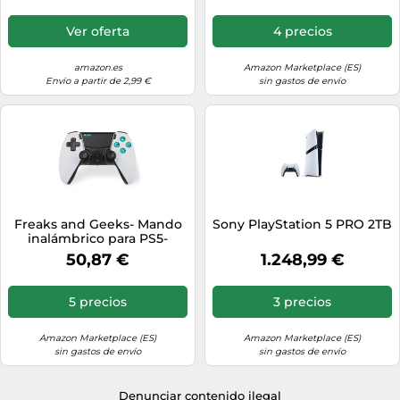
Blanco y Rojo
Ver oferta
4 precios
amazon.es
Amazon Marketplace (ES)
Envío a partir de 2,99 €
sin gastos de envío
Freaks and Geeks- Mando
Sony PlayStation 5 PRO 2TB
inalámbrico para PS5-
Negro y Blanco
50,87 €
1.248,99 €
5 precios
3 precios
Amazon Marketplace (ES)
Amazon Marketplace (ES)
sin gastos de envío
sin gastos de envío
Denunciar contenido ilegal