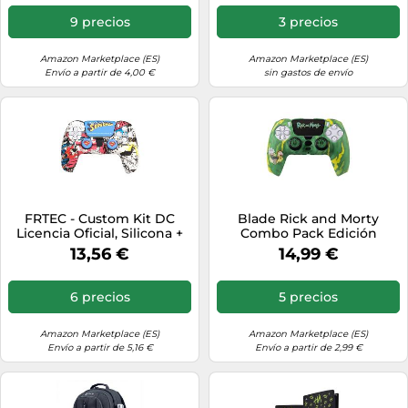
9 precios
3 precios
Amazon Marketplace (ES)
Amazon Marketplace (ES)
Envío a partir de 4,00 €
sin gastos de envío
FRTEC - Custom Kit DC
Blade Rick and Morty
Licencia Oficial, Silicona +
Combo Pack Edición
Grips + Sticker Touchpad
Exclusiva PS5
13,56 €
14,99 €
Compatible con
PlayStation 5 (Superman)
6 precios
5 precios
Amazon Marketplace (ES)
Amazon Marketplace (ES)
Envío a partir de 5,16 €
Envío a partir de 2,99 €