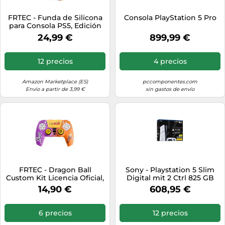
FRTEC - Funda de Silicona
Consola PlayStation 5 Pro
para Consola PS5, Edición
Disco, Diseño Dragon Ball
24,99 €
899,99 €
Z, Anti-Polvo y Anti-
Arañazos, Doble Cubierta
Silicona PS5, Fácil
12 precios
4 precios
Instalación (Slim)
Amazon Marketplace (ES)
pccomponentes.com
Envío a partir de 3,99 €
sin gastos de envío
FRTEC - Dragon Ball
Sony - Playstation 5 Slim
Custom Kit Licencia Oficial,
Digital mit 2 Ctrl 825 GB
Carcasa Rígida + Grips +
Wifi Negro, Blanco
14,90 €
608,95 €
Sticker Touchpad para
DualSense, PS5
6 precios
12 precios