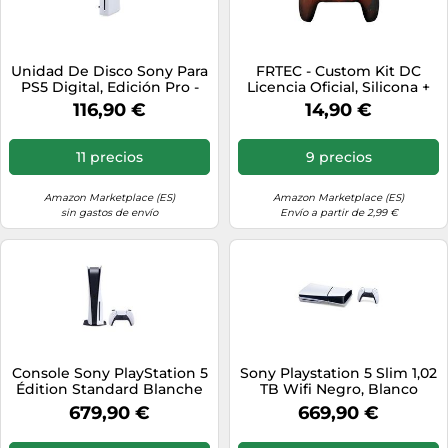
Unidad De Disco Sony Para
FRTEC - Custom Kit DC
PS5 Digital, Edición Pro -
Licencia Oficial, Silicona +
Nueva
Grips + Sticker Touchpad
116,90 €
14,90 €
Compatible con
PlayStation 5 (Batman)
11 precios
9 precios
Amazon Marketplace (ES)
Amazon Marketplace (ES)
sin gastos de envío
Envío a partir de 2,99 €
Console Sony PlayStation 5
Sony Playstation 5 Slim 1,02
Édition Standard Blanche
TB Wifi Negro, Blanco
679,90 €
669,90 €