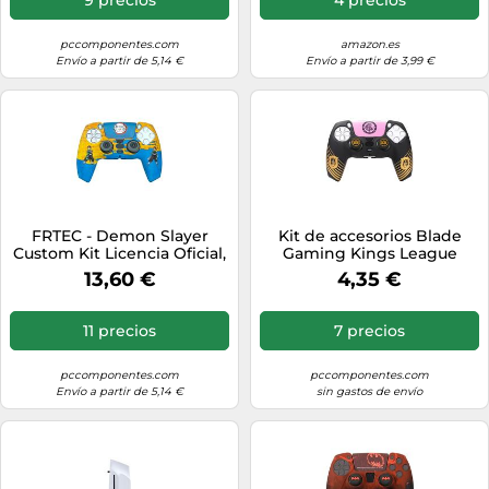
pccomponentes.com
amazon.es
Envío a partir de 5,14 €
Envío a partir de 3,99 €
FRTEC - Demon Slayer
Kit de accesorios Blade
Custom Kit Licencia Oficial,
Gaming Kings League
Carcasa Rígida + Grips +
Combo Pack para PS5
13,60 €
4,35 €
Sticker Touchpad para
customización premium
DualSense, PS5
11 precios
7 precios
pccomponentes.com
pccomponentes.com
Envío a partir de 5,14 €
sin gastos de envío