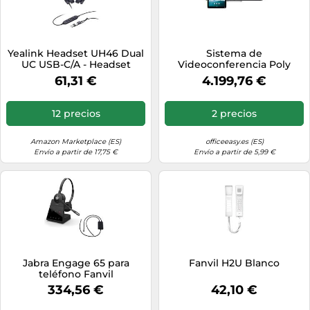
Yealink Headset UH46 Dual
Sistema de
UC USB-C/A - Headset
Videoconferencia Poly
(1308183)
8D8L1AA ABB
61,31 €
4.199,76 €
12 precios
2 precios
Amazon Marketplace (ES)
officeeasy.es (ES)
Envío a partir de 17,75 €
Envío a partir de 5,99 €
Jabra Engage 65 para
Fanvil H2U Blanco
teléfono Fanvil
334,56 €
42,10 €