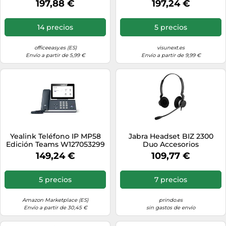
197,88 €
197,24 €
Teams, negro
14 precios
5 precios
officeeasy.es (ES)
visunext.es
Envío a partir de 5,99 €
Envío a partir de 9,99 €
Yealink Teléfono IP MP58
Jabra Headset BIZ 2300
Edición Teams W127053299
Duo Accesorios
sin PSU
informáticos negro Original
149,24 €
109,77 €
2399-823-109
5 precios
7 precios
Amazon Marketplace (ES)
prindo.es
Envío a partir de 30,45 €
sin gastos de envío