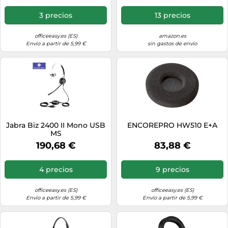
3 precios
13 precios
officeeasy.es (ES)
amazon.es
Envío a partir de 5,99 €
sin gastos de envío
Jabra Biz 2400 II Mono USB
ENCOREPRO HW510 E+A
MS
190,68 €
83,88 €
4 precios
9 precios
officeeasy.es (ES)
officeeasy.es (ES)
Envío a partir de 5,99 €
Envío a partir de 5,99 €