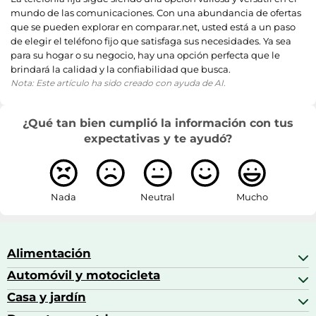
mundo de las comunicaciones. Con una abundancia de ofertas
que se pueden explorar en comparar.net, usted está a un paso
de elegir el teléfono fijo que satisfaga sus necesidades. Ya sea
para su hogar o su negocio, hay una opción perfecta que le
brindará la calidad y la confiabilidad que busca.
Nota: Este artículo ha sido creado con ayuda de AI.
¿Qué tan bien cumplió la información con tus
expectativas y te ayudó?
Nada
Neutral
Mucho
Alimentación
Automóvil y motocicleta
Bebidas
Bebidas espirituosas
Casa y jardín
Accesorios para coche
Brandy
Aceite de motor y manutención