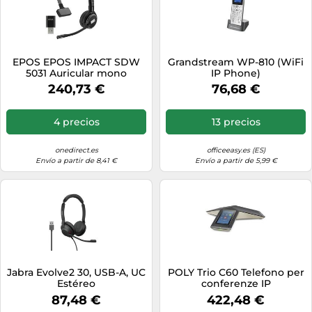
EPOS EPOS IMPACT SDW
Grandstream WP-810 (WiFi
5031 Auricular mono
IP Phone)
professional DECT
240,73 €
76,68 €
4 precios
13 precios
onedirect.es
officeeasy.es (ES)
Envío a partir de 8,41 €
Envío a partir de 5,99 €
Jabra Evolve2 30, USB-A, UC
POLY Trio C60 Telefono per
Estéreo
conferenze IP
87,48 €
422,48 €