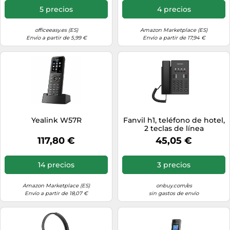
5 precios
4 precios
officeeasy.es (ES)
Amazon Marketplace (ES)
Envío a partir de 5,99 €
Envío a partir de 17,94 €
Yealink W57R
Fanvil h1, teléfono de hotel,
2 teclas de línea
117,80 €
45,05 €
14 precios
3 precios
Amazon Marketplace (ES)
onbuy.com/es
Envío a partir de 18,07 €
sin gastos de envío