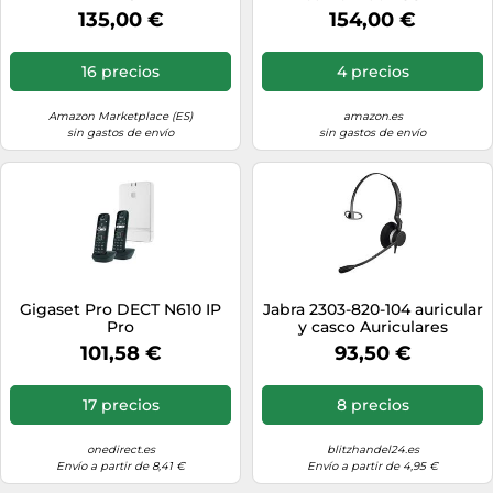
Bluetooth-Headset
135,00 €
154,00 €
16 precios
4 precios
Amazon Marketplace (ES)
amazon.es
sin gastos de envío
sin gastos de envío
Gigaset Pro DECT N610 IP
Jabra 2303-820-104 auricular
Pro
y casco Auriculares
Alámbrico Diadema
101,58 €
93,50 €
Oficina/Centro de llamadas
Negro
17 precios
8 precios
onedirect.es
blitzhandel24.es
Envío a partir de 8,41 €
Envío a partir de 4,95 €