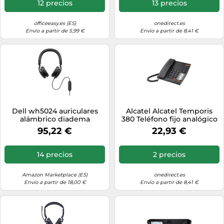
12 precios
13 precios
officeeasy.es (ES)
onedirect.es
Envío a partir de 5,99 €
Envío a partir de 8,41 €
Dell wh5024 auriculares
Alcatel Alcatel Temporis
alámbrico diadema
380 Teléfono fijo analógico
llamadas/música usb tipo c
con manos libres y toma
95,22 €
22,93 €
para auricular
14 precios
2 precios
Amazon Marketplace (ES)
onedirect.es
Envío a partir de 18,00 €
Envío a partir de 8,41 €