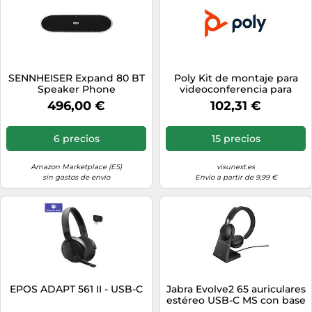
SENNHEISER Expand 80 BT
Poly Kit de montaje para
Speaker Phone
videoconferencia para
Studio X30
496,00 €
102,31 €
6 precios
15 precios
Amazon Marketplace (ES)
visunext.es
sin gastos de envío
Envío a partir de 9,99 €
EPOS ADAPT 561 II - USB-C
Jabra Evolve2 65 auriculares
estéreo USB-C MS con base
de carga para Microsoft