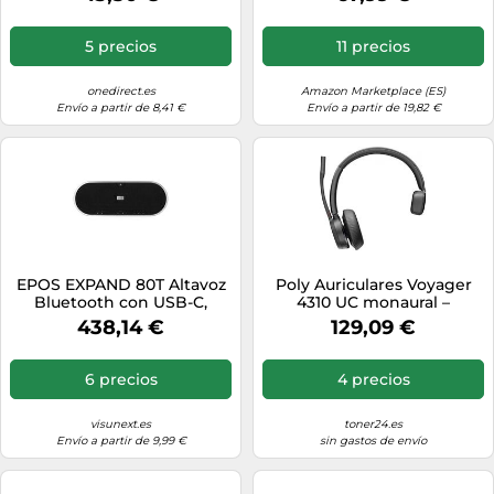
control de llamadas, negro
5 precios
11 precios
onedirect.es
Amazon Marketplace (ES)
Envío a partir de 8,41 €
Envío a partir de 19,82 €
EPOS EXPAND 80T Altavoz
Poly Auriculares Voyager
Bluetooth con USB-C,
4310 UC monaural –
funda incluida - certificado
Bluetooth + adaptador
438,14 €
129,09 €
para Microsoft Teams
BT700 USB-A y base de
carga 77Y92AA
6 precios
4 precios
visunext.es
toner24.es
Envío a partir de 9,99 €
sin gastos de envío