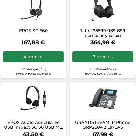
EPOS SC 660
Jabra 28599-989-899
auricular y casco
Auriculares Inalámbrico y
167,88 €
364,98 €
alámbrico Diadema
Oficina/Centro de llamadas
USB Tipo C Bluetooth
4 precios
7 precios
Negro
officeeasy.es (ES)
blitzhandel24.es
Envío a partir de 5,99 €
Envío a partir de 4,95 €
EPOS Audio Auriculares
GRANDSTREAM IP Phone
USB Impact SC 60 USB ML,
GRP2604 3 LINEAS
biaurales, micrófono y
AUDIOHD
43,50 €
67,99 €