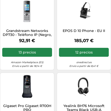
Grandstream Networks
EPOS D 10 Phone - EU II
DP730 - Teléfono IP (Negro,
Gris, Terminal inalámbrico,
92,91 €
185,07 €
3.5mm, 50 m, 400 m, TFT)
13 precios
12 precios
Amazon Marketplace (ES)
onedirect.es
Envío a partir de 18,14 €
Envío a partir de 8,41 €
Gigaset Pro Gigaset R700H
Yealink BH76 Microsoft
PRO
Teams Black USB-A