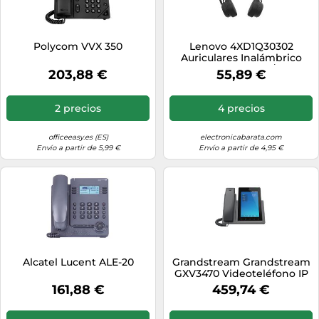
Polycom VVX 350
Lenovo 4XD1Q30302
Auriculares Inalámbrico
Diadema Llamadas/Música
203,88 €
55,89 €
Bluetooth Negro
2 precios
4 precios
officeeasy.es (ES)
electronicabarata.com
Envío a partir de 5,99 €
Envío a partir de 4,95 €
Alcatel Lucent ALE-20
Grandstream Grandstream
GXV3470 Videoteléfono IP
inteligente de gama alta
161,88 €
459,74 €
para Android con 16
cuentas SIP y pantalla táctil