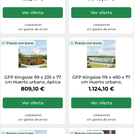
- (GFPV00965)
Ver oferta
Ver oferta
carpasol.es
carpasol.es
sin gastos de envío
sin gastos de envío
Precio con bono
Precio con bono
GFP Kingsize 99 x 235 x 77
GFP Kingsize 119 x 490 x 77
cm Huerto urbano, óptica
cm Huerto urbano,
de madera - (GFPV00358)
aluminio anodizado -
809,10 €
1.124,10 €
(GFPV00443)
Ver oferta
Ver oferta
carpasol.es
carpasol.es
sin gastos de envío
sin gastos de envío
Precio con bono
Precio con bono