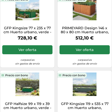
GFP Kingsize 77 x 235 x 77
PRIMEYARD Design 146 x
cm Huerto urbano, verde -
80 x 80 cm Huerto urbano,
(GFPV00355)
acero corten, aspecto
728,10 €
512,10 €
óxido, con base perforada -
(GFPV00828)
Ver oferta
Ver oferta
carpasol.es
carpasol.es
sin gastos de envío
sin gastos de envío
Precio con bono
Precio con bono
GFP Halfsize 99 x 119 x 39
GFP Kingsize 119 x 535 x 77
cm Huerto urbano, verde -
cm Huerto urbano,
(GFPV00500)
antracita - (GFPV00457)