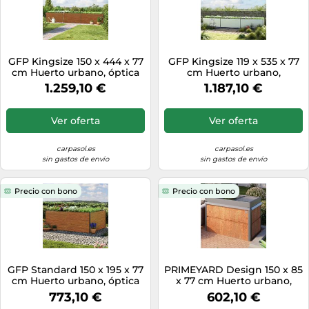
GFP Kingsize 150 x 444 x 77
GFP Kingsize 119 x 535 x 77
cm Huerto urbano, óptica
cm Huerto urbano,
de madera - (GFPV00430)
aluminio anodizado -
1.259,10 €
1.187,10 €
(GFPV00459)
Ver oferta
Ver oferta
carpasol.es
carpasol.es
sin gastos de envío
sin gastos de envío
Precio con bono
Precio con bono
GFP Standard 150 x 195 x 77
PRIMEYARD Design 150 x 85
cm Huerto urbano, óptica
x 77 cm Huerto urbano,
de madera - (GFPV00352)
acero corten, aspecto
773,10 €
602,10 €
óxido, Incl. Semillero y