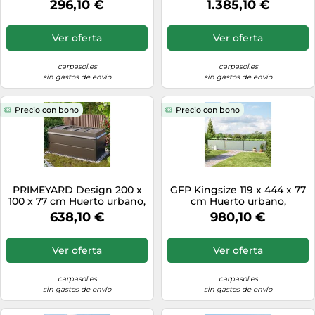
296,10 €
1.385,10 €
Ver oferta
Ver oferta
carpasol.es
carpasol.es
sin gastos de envío
sin gastos de envío
Precio con bono
Precio con bono
PRIMEYARD Design 200 x
GFP Kingsize 119 x 444 x 77
100 x 77 cm Huerto urbano,
cm Huerto urbano,
acero, antracita metalizado,
aluminio anodizado -
638,10 €
980,10 €
Incl. Semillero y Protección
(GFPV00427)
contra babosas -
(GFPV00774)
Ver oferta
Ver oferta
carpasol.es
carpasol.es
sin gastos de envío
sin gastos de envío