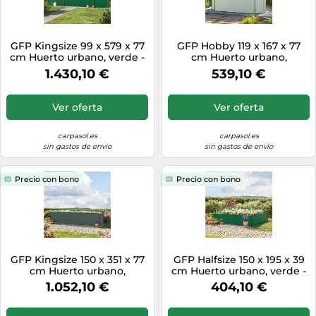
GFP Kingsize 99 x 579 x 77
GFP Hobby 119 x 167 x 77
cm Huerto urbano, verde -
cm Huerto urbano,
(GFPV00472)
aluminio anodizado -
1.430,10 €
539,10 €
(GFPV00595)
Ver oferta
Ver oferta
carpasol.es
carpasol.es
sin gastos de envío
sin gastos de envío
Precio con bono
Precio con bono
GFP Kingsize 150 x 351 x 77
GFP Halfsize 150 x 195 x 39
cm Huerto urbano,
cm Huerto urbano, verde -
antracita - (GFPV00397)
(GFPV00532)
1.052,10 €
404,10 €