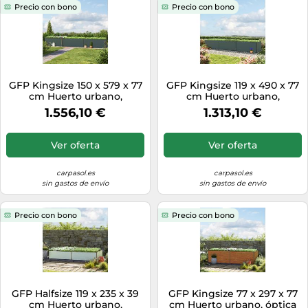
Precio con bono
Precio con bono
GFP Kingsize 150 x 579 x 77
GFP Kingsize 119 x 490 x 77
cm Huerto urbano,
cm Huerto urbano,
antracita - (GFPV00477)
antracita - (GFPV00441)
1.556,10 €
1.313,10 €
Ver oferta
Ver oferta
carpasol.es
carpasol.es
sin gastos de envío
sin gastos de envío
Precio con bono
Precio con bono
GFP Halfsize 119 x 235 x 39
GFP Kingsize 77 x 297 x 77
cm Huerto urbano,
cm Huerto urbano, óptica