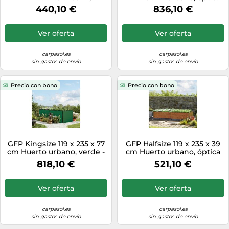
aluminio anodizado -
de madera - (GFPV00370)
440,10 €
836,10 €
(GFPV00539)
Ver oferta
Ver oferta
carpasol.es
carpasol.es
sin gastos de envío
sin gastos de envío
Precio con bono
Precio con bono
GFP Kingsize 119 x 235 x 77
GFP Halfsize 119 x 235 x 39
cm Huerto urbano, verde -
cm Huerto urbano, óptica
(GFPV00364)
de madera - (GFPV00538)
818,10 €
521,10 €
Ver oferta
Ver oferta
carpasol.es
carpasol.es
sin gastos de envío
sin gastos de envío