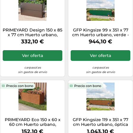
PRIMEYARD Design 150 x 85
GFP Kingsize 99 x 351 x 77
x 77 cm Huerto urbano,
cm Huerto urbano, verde -
acero, antracita metalizado
(GFPV00392)
332,10 €
944,10 €
- (GFPV00779)
Ver oferta
Ver oferta
carpasol.es
carpasol.es
sin gastos de envío
sin gastos de envío
Precio con bono
Precio con bono
PRIMEYARD Eco 150 x 60 x
GFP Kingsize 119 x 351 x 77
60 cm Huerto urbano,
cm Huerto urbano, óptica
acero corten, aspecto óxido
de madera - (GFPV00394)
152,10 €
1.043,10 €