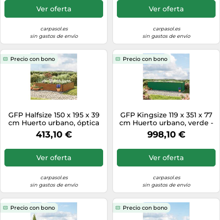
Ver oferta
Ver oferta
carpasol.es
carpasol.es
sin gastos de envío
sin gastos de envío
Precio con bono
Precio con bono
GFP Halfsize 150 x 195 x 39
GFP Kingsize 119 x 351 x 77
cm Huerto urbano, óptica
cm Huerto urbano, verde -
de madera - (GFPV00530)
(GFPV00396)
413,10 €
998,10 €
Ver oferta
Ver oferta
carpasol.es
carpasol.es
sin gastos de envío
sin gastos de envío
Precio con bono
Precio con bono