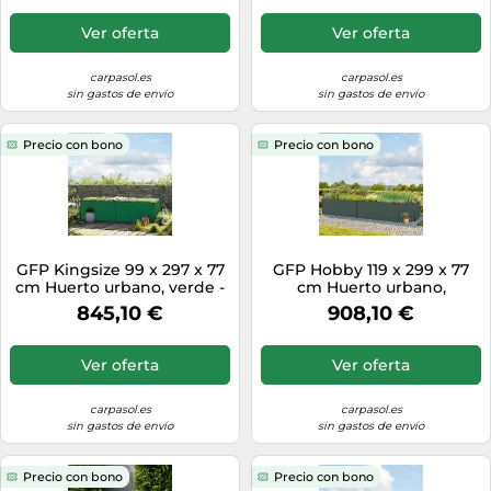
Protección contra babosas -
(GFPV00794)
Ver oferta
Ver oferta
carpasol.es
carpasol.es
sin gastos de envío
sin gastos de envío
Precio con bono
Precio con bono
GFP Kingsize 99 x 297 x 77
GFP Hobby 119 x 299 x 77
cm Huerto urbano, verde -
cm Huerto urbano,
(GFPV00376)
antracita - (GFPV00609)
845,10 €
908,10 €
Ver oferta
Ver oferta
carpasol.es
carpasol.es
sin gastos de envío
sin gastos de envío
Precio con bono
Precio con bono