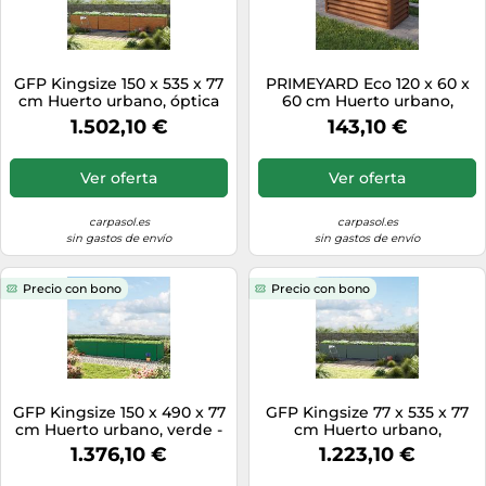
GFP Kingsize 150 x 535 x 77
PRIMEYARD Eco 120 x 60 x
cm Huerto urbano, óptica
60 cm Huerto urbano,
de madera - (GFPV00462)
acero corten, aspecto óxido
1.502,10 €
143,10 €
- (GFPV00963)
Ver oferta
Ver oferta
carpasol.es
carpasol.es
sin gastos de envío
sin gastos de envío
Precio con bono
Precio con bono
GFP Kingsize 150 x 490 x 77
GFP Kingsize 77 x 535 x 77
cm Huerto urbano, verde -
cm Huerto urbano,
(GFPV00448)
antracita - (GFPV00449)
1.376,10 €
1.223,10 €