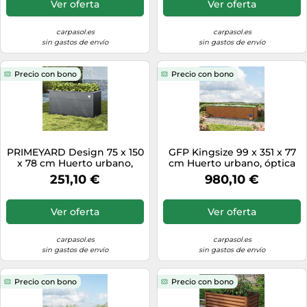
Ver oferta
Ver oferta
carpasol.es
carpasol.es
sin gastos de envío
sin gastos de envío
Precio con bono
Precio con bono
PRIMEYARD Design 75 x 150
GFP Kingsize 99 x 351 x 77
x 78 cm Huerto urbano,
cm Huerto urbano, óptica
acero, antracita -
de madera - (GFPV00390)
251,10 €
980,10 €
(GFPV00955)
Ver oferta
Ver oferta
carpasol.es
carpasol.es
sin gastos de envío
sin gastos de envío
Precio con bono
Precio con bono