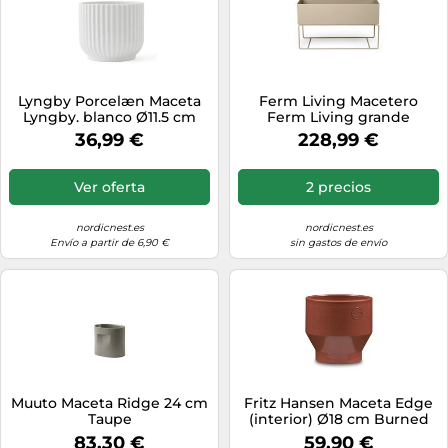
Lyngby Porcelæn Maceta
Ferm Living Macetero
Lyngby. blanco Ø11.5 cm
Ferm Living grande
Cashmere
36,99 €
228,99 €
Ver oferta
2 precios
nordicnest.es
nordicnest.es
Envío a partir de 6,90 €
sin gastos de envío
Muuto Maceta Ridge 24 cm
Fritz Hansen Maceta Edge
Taupe
(interior) Ø18 cm Burned
red
83,30 €
59,90 €