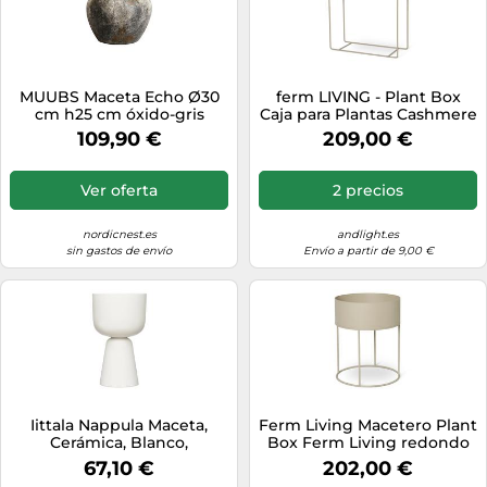
MUUBS Maceta Echo Ø30
ferm LIVING - Plant Box
cm h25 cm óxido-gris
Caja para Plantas Cashmere
109,90 €
209,00 €
Ver oferta
2 precios
nordicnest.es
andlight.es
sin gastos de envío
Envío a partir de 9,00 €
Iittala Nappula Maceta,
Ferm Living Macetero Plant
Cerámica, Blanco,
Box Ferm Living redondo
260x155mm
Cashmere
67,10 €
202,00 €