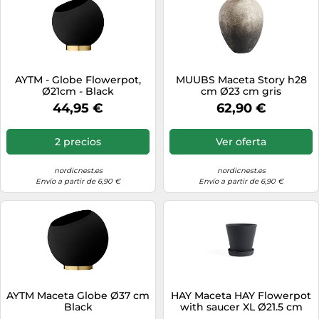
AYTM - Globe Flowerpot,
MUUBS Maceta Story h28
Ø21cm - Black
cm Ø23 cm gris
44,95 €
62,90 €
2 precios
Ver oferta
nordicnest.es
nordicnest.es
Envío a partir de 6,90 €
Envío a partir de 6,90 €
AYTM Maceta Globe Ø37 cm
HAY Maceta HAY Flowerpot
Black
with saucer XL Ø21.5 cm
negro