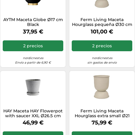
AYTM Maceta Globe Ø17 cm
Ferm Living Maceta
Black
Hourglass pequeña Ø30 cm
Cashmere
37,95 €
101,00 €
2 precios
2 precios
nordicnest.es
nordicnest.es
Envío a partir de 6,90 €
sin gastos de envío
HAY Maceta HAY Flowerpot
Ferm Living Maceta
with saucer XXL Ø26.5 cm
Hourglass extra small Ø21
gris
cm Cashmere
46,99 €
75,99 €