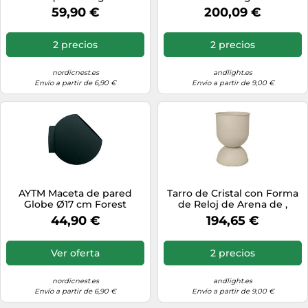
negro
59,90 €
200,09 €
2 precios
2 precios
nordicnest.es
andlight.es
Envío a partir de 6,90 €
Envío a partir de 9,00 €
AYTM Maceta de pared
Tarro de Cristal con Forma
Globe Ø17 cm Forest
de Reloj de Arena de ,
Tamaño Mediano,
44,90 €
194,65 €
Cachemir
Ver oferta
2 precios
nordicnest.es
andlight.es
Envío a partir de 6,90 €
Envío a partir de 9,00 €