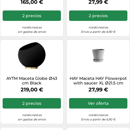
165,00 €
27,99 €
2 precios
2 precios
nordicnest.es
nordicnest.es
sin gastos de envío
Envío a partir de 6,90 €
AYTM Maceta Globe Ø43
HAY Maceta HAY Flowerpot
cm Black
with saucer XL Ø21.5 cm
gris
219,00 €
27,99 €
2 precios
Ver oferta
nordicnest.es
nordicnest.es
sin gastos de envío
Envío a partir de 6,90 €