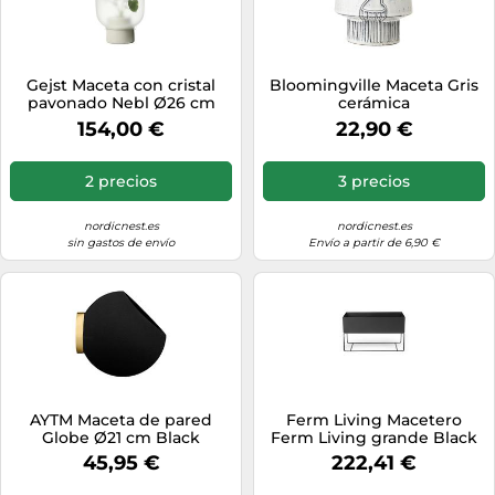
Gejst Maceta con cristal
Bloomingville Maceta Gris
pavonado Nebl Ø26 cm
cerámica
Gris
154,00 €
22,90 €
2 precios
3 precios
nordicnest.es
nordicnest.es
sin gastos de envío
Envío a partir de 6,90 €
AYTM Maceta de pared
Ferm Living Macetero
Globe Ø21 cm Black
Ferm Living grande Black
45,95 €
222,41 €