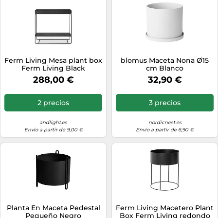
Ferm Living Mesa plant box
blomus Maceta Nona Ø15
Ferm Living Black
cm Blanco
288,00 €
32,90 €
2 precios
3 precios
andlight.es
nordicnest.es
Envío a partir de 9,00 €
Envío a partir de 6,90 €
Planta En Maceta Pedestal
Ferm Living Macetero Plant
Pequeño Negro
Box Ferm Living redondo