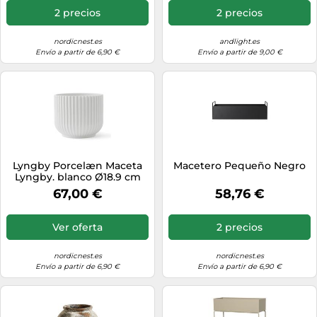
2 precios
2 precios
nordicnest.es
andlight.es
Envío a partir de 6,90 €
Envío a partir de 9,00 €
Lyngby Porcelæn Maceta
Macetero Pequeño Negro
Lyngby. blanco Ø18.9 cm
67,00 €
58,76 €
Ver oferta
2 precios
nordicnest.es
nordicnest.es
Envío a partir de 6,90 €
Envío a partir de 6,90 €