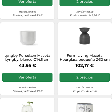
Ver oferta
2 precios
nordicnest.es
nordicnest.es
Envío a partir de 6,90 €
Envío a partir de 6,90 €
Lyngby Porcelæn Maceta
Ferm Living Maceta
Lyngby. blanco Ø14.5 cm
Hourglass pequeña Ø30 cm
negro-gris oscuro
43,95 €
102,17 €
Ver oferta
2 precios
nordicnest.es
nordicnest.es
Envío a partir de 6,90 €
sin gastos de envío