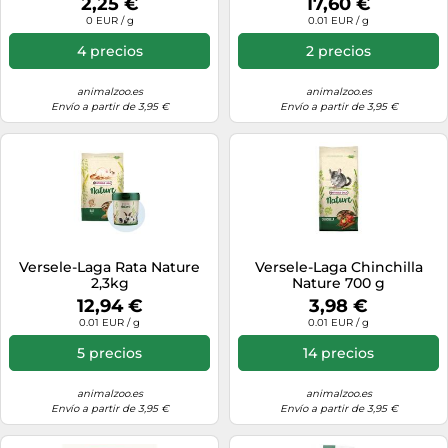
2,25 €
17,60 €
0 EUR / g
0.01 EUR / g
4 precios
2 precios
animalzoo.es
animalzoo.es
Envío a partir de 3,95 €
Envío a partir de 3,95 €
Versele-Laga Rata Nature
Versele-Laga Chinchilla
2,3kg
Nature 700 g
12,94 €
3,98 €
0.01 EUR / g
0.01 EUR / g
5 precios
14 precios
animalzoo.es
animalzoo.es
Envío a partir de 3,95 €
Envío a partir de 3,95 €