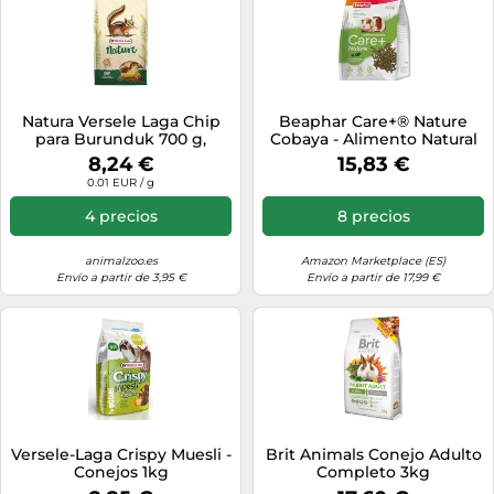
Natura Versele Laga Chip
Beaphar Care+® Nature
para Burunduk 700 g,
Cobaya - Alimento Natural
Versele-Laga Mix, Roedores
para cobayas con Vitamina
8,24 €
15,83 €
C, sin Cereales, Rico en
0.01 EUR / g
Fibra y heno Timothy -
pellets Todo en uno - 1,5 kg
4 precios
8 precios
animalzoo.es
Amazon Marketplace (ES)
Envío a partir de 3,95 €
Envío a partir de 17,99 €
Versele-Laga Crispy Muesli -
Brit Animals Conejo Adulto
Conejos 1kg
Completo 3kg