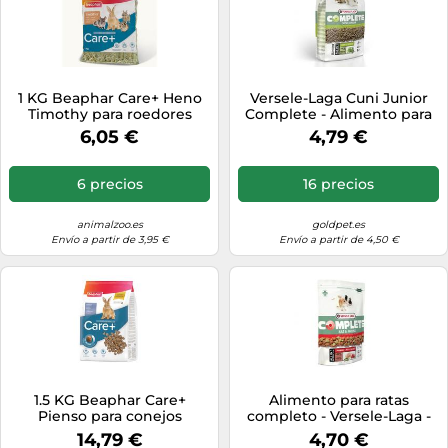
1 KG Beaphar Care+ Heno
Versele-Laga Cuni Junior
Timothy para roedores
Complete - Alimento para
conejos jóvenes 500g
6,05 €
4,79 €
6 precios
16 precios
animalzoo.es
goldpet.es
Envío a partir de 3,95 €
Envío a partir de 4,50 €
1.5 KG Beaphar Care+
Alimento para ratas
Pienso para conejos
completo - Versele-Laga -
Cantidad: 500 g
14,79 €
4,70 €