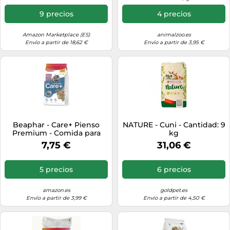
C y un 22% de fibra - Sin
azúcares añadidos - 1,5 kg,
9 precios
4 precios
paquete de 1 unidad
Amazon Marketplace (ES)
animalzoo.es
Envío a partir de 18,62 €
Envío a partir de 3,95 €
Beaphar - Care+ Pienso
NATURE - Cuni - Cantidad: 9
Premium - Comida para
kg
Ratas - 700g - Pienso Alto
7,75 €
31,06 €
en Fibra - Desgaste de los
Dientes y Salud Dental -
Alimentación Extrusionada
5 precios
6 precios
amazon.es
goldpet.es
Envío a partir de 3,99 €
Envío a partir de 4,50 €