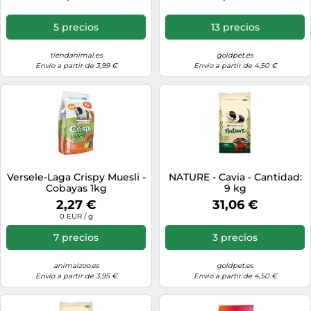
5 precios
13 precios
tiendanimal.es
goldpet.es
Envío a partir de 3,99 €
Envío a partir de 4,50 €
Versele-Laga Crispy Muesli -
NATURE - Cavia - Cantidad:
Cobayas 1kg
9 kg
2,27 €
31,06 €
0 EUR / g
7 precios
3 precios
animalzoo.es
goldpet.es
Envío a partir de 3,95 €
Envío a partir de 4,50 €