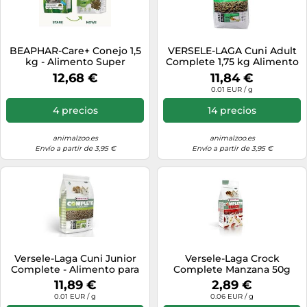
BEAPHAR-Care+ Conejo 1,5
VERSELE-LAGA Cuni Adult
kg - Alimento Super
Complete 1,75 kg Alimento
Premium para conejos
para conejos
12,68 €
11,84 €
mayores
0.01 EUR / g
4 precios
14 precios
animalzoo.es
animalzoo.es
Envío a partir de 3,95 €
Envío a partir de 3,95 €
Versele-Laga Cuni Junior
Versele-Laga Crock
Complete - Alimento para
Complete Manzana 50g
conejos jóvenes 1,75kg
11,89 €
2,89 €
0.01 EUR / g
0.06 EUR / g