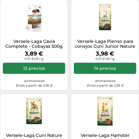
Versele-Laga Cavia
Versele-Laga Pienso para
Complete - Cobayas 500g
conejos Cuni Junior Nature
- Completo para enanos
3,89 €
3,98 €
hasta 8 meses - 700 g
0.01 EUR / g
0.01 EUR / g
13 precios
14 precios
animalzoo.es
animalzoo.es
Envío a partir de 3,95 €
Envío a partir de 3,95 €
Versele-Laga Cuni Nature
Versele-Laga Hamster