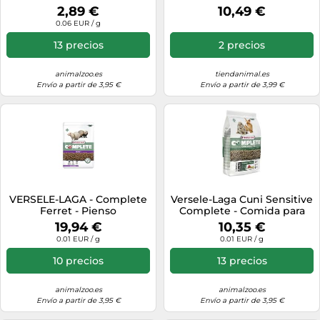
Bayas Para Roedores 50 Gr
2,89 €
10,49 €
0.06 EUR / g
13 precios
2 precios
animalzoo.es
tiendanimal.es
Envío a partir de 3,95 €
Envío a partir de 3,99 €
VERSELE-LAGA - Complete
Versele-Laga Cuni Sensitive
Ferret - Pienso
Complete - Comida para
extrusionado Todo en uno
conejos 1.75kg
19,94 €
10,35 €
Rico en proteínas para
0.01 EUR / g
0.01 EUR / g
Hurones (2,5kg)
10 precios
13 precios
animalzoo.es
animalzoo.es
Envío a partir de 3,95 €
Envío a partir de 3,95 €