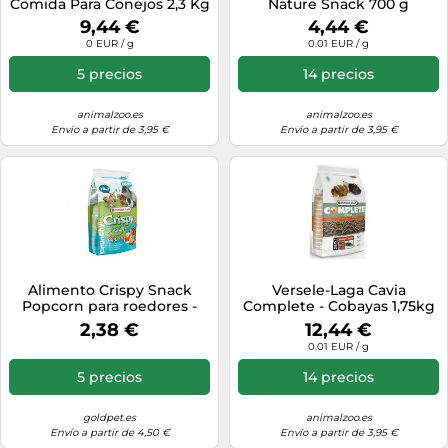
Comida Para Conejos 2,3 Kg
Nature Snack 700 g
Hámster
9,44 €
4,44 €
0 EUR / g
0.01 EUR / g
5 precios
14 precios
animalzoo.es
animalzoo.es
Envío a partir de 3,95 €
Envío a partir de 3,95 €
Alimento Crispy Snack
Versele-Laga Cavia
Popcorn para roedores -
Complete - Cobayas 1,75kg
Versele-Laga - Cantidad:
2,38 €
12,44 €
650 g
0.01 EUR / g
5 precios
14 precios
goldpet.es
animalzoo.es
Envío a partir de 4,50 €
Envío a partir de 3,95 €