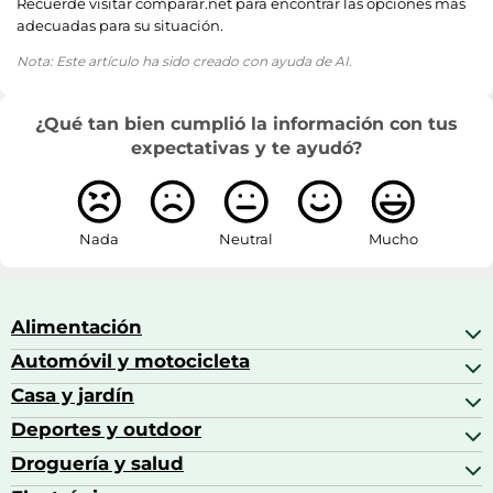
Recuerde visitar comparar.net para encontrar las opciones más
adecuadas para su situación.
Nota: Este artículo ha sido creado con ayuda de AI.
¿Qué tan bien cumplió la información con tus
expectativas y te ayudó?
Nada
Neutral
Mucho
Alimentación
Automóvil y motocicleta
Bebidas
Bebidas espirituosas
Casa y jardín
Accesorios para coche
Brandy
Aceite de motor y manutención
Deportes y outdoor
Accesorios de hogar y cocina
Café
Aceites motor
Aires acondicionados
Droguería y salud
Balones de fútbol
Altavoces coche
Artículos de decoración
Bicicletas