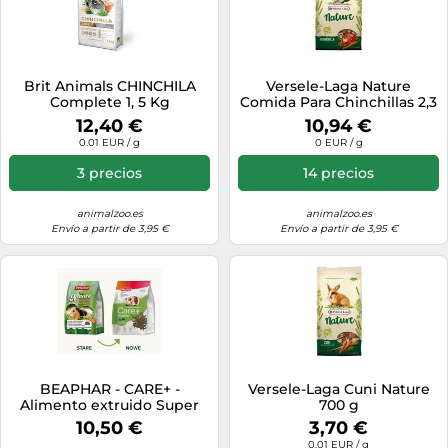
Brit Animals CHINCHILA
Versele-Laga Nature
Complete 1, 5 Kg
Comida Para Chinchillas 2,3
Kg
12,40 €
10,94 €
0.01 EUR / g
0 EUR / g
3 precios
14 precios
animalzoo.es
animalzoo.es
Envío a partir de 3,95 €
Envío a partir de 3,95 €
BEAPHAR - CARE+ -
Versele-Laga Cuni Nature
Alimento extruido Super
700 g
Premium para conejillo de
10,50 €
3,70 €
indias - Contiene vitamina
0.01 EUR / g