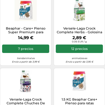
Beaphar - Care+ Pienso
Versele-Laga Crock
Super Premium para
Complete Herbs - Golosina
Conejos Junior - 1,5kg -
de hierbas para conejos y
14,99 €
2,89 €
Comida Todo en Uno - Alto
roedores 50g
0.06 EUR / g
en Fibra y Proteína -
Desgaste Dental y Sin
7 precios
12 precios
azúcares ni colorantes
añadidos - Alimentación
Extrusionada
tiendanimal.es
animalzoo.es
Envío a partir de 3,99 €
Envío a partir de 3,95 €
Versele-Laga Crock
1.5 KG Beaphar Care+
Complete Chuches De
Pienso para ratas